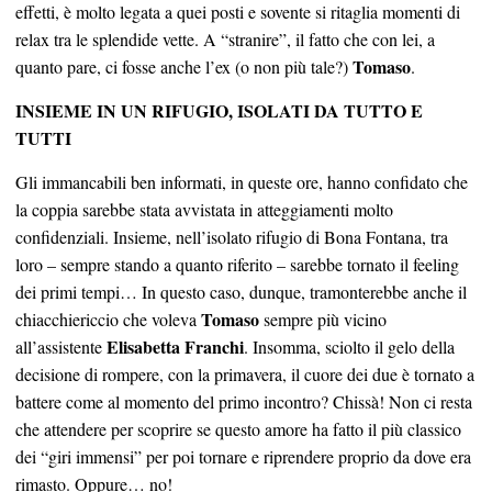
effetti, è molto legata a quei posti e sovente si ritaglia momenti di
relax tra le splendide vette. A “stranire”, il fatto che con lei, a
Tomaso
quanto pare, ci fosse anche l’ex (o non più tale?)
.
INSIEME IN UN RIFUGIO, ISOLATI DA TUTTO E
TUTTI
Gli immancabili ben informati, in queste ore, hanno confidato che
la coppia sarebbe stata avvistata in atteggiamenti molto
confidenziali. Insieme, nell’isolato rifugio di Bona Fontana, tra
loro – sempre stando a quanto riferito – sarebbe tornato il feeling
dei primi tempi… In questo caso, dunque, tramonterebbe anche il
Tomaso
chiacchiericcio che voleva
sempre più vicino
Elisabetta Franchi
all’assistente
. Insomma, sciolto il gelo della
decisione di rompere, con la primavera, il cuore dei due è tornato a
battere come al momento del primo incontro? Chissà! Non ci resta
che attendere per scoprire se questo amore ha fatto il più classico
dei “giri immensi” per poi tornare e riprendere proprio da dove era
rimasto. Oppure… no!