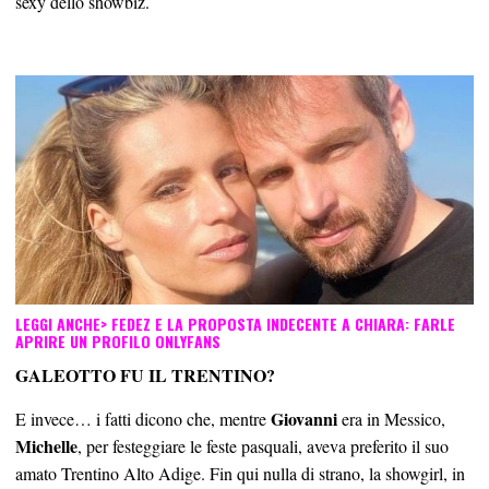
sexy dello showbiz.
LEGGI ANCHE> F
EDEZ E LA PROPOSTA INDECENTE A CHIARA: FARLE
APRIRE UN PROFILO ONLYFANS
GALEOTTO FU IL TRENTINO?
Giovanni
E invece… i fatti dicono che, mentre
era in Messico,
Michelle
, per festeggiare le feste pasquali, aveva preferito il suo
amato Trentino Alto Adige. Fin qui nulla di strano, la showgirl, in