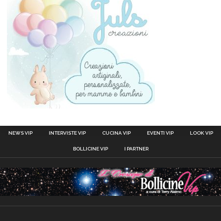
NEWS VIP
INTERVISTE VIP
CUCINA VIP
EVENTI VIP
LOOK VIP
BOLLICINE VIP
I PARTNER