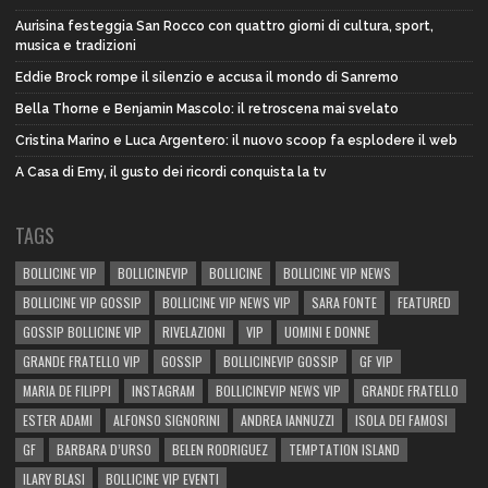
Aurisina festeggia San Rocco con quattro giorni di cultura, sport,
musica e tradizioni
Eddie Brock rompe il silenzio e accusa il mondo di Sanremo
Bella Thorne e Benjamin Mascolo: il retroscena mai svelato
Cristina Marino e Luca Argentero: il nuovo scoop fa esplodere il web
A Casa di Emy, il gusto dei ricordi conquista la tv
TAGS
BOLLICINE VIP
BOLLICINEVIP
BOLLICINE
BOLLICINE VIP NEWS
BOLLICINE VIP GOSSIP
BOLLICINE VIP NEWS VIP
SARA FONTE
FEATURED
GOSSIP BOLLICINE VIP
RIVELAZIONI
VIP
UOMINI E DONNE
GRANDE FRATELLO VIP
GOSSIP
BOLLICINEVIP GOSSIP
GF VIP
MARIA DE FILIPPI
INSTAGRAM
BOLLICINEVIP NEWS VIP
GRANDE FRATELLO
ESTER ADAMI
ALFONSO SIGNORINI
ANDREA IANNUZZI
ISOLA DEI FAMOSI
GF
BARBARA D’URSO
BELEN RODRIGUEZ
TEMPTATION ISLAND
ILARY BLASI
BOLLICINE VIP EVENTI