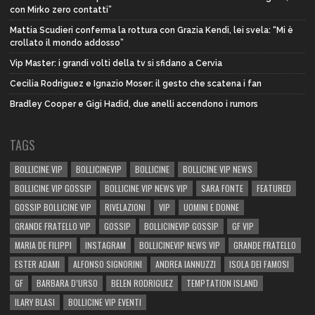
con Mirko zero contatti”
Mattia Scudieri conferma la rottura con Grazia Kendi, lei svela: “Mi è
crollato il mondo addosso”
Vip Master: i grandi volti della tv si sfidano a Cervia
Cecilia Rodriguez e Ignazio Moser: il gesto che scatena i fan
Bradley Cooper e Gigi Hadid, due anelli accendono i rumors
TAGS
BOLLICINE VIP
BOLLICINEVIP
BOLLICINE
BOLLICINE VIP NEWS
BOLLICINE VIP GOSSIP
BOLLICINE VIP NEWS VIP
SARA FONTE
FEATURED
GOSSIP BOLLICINE VIP
RIVELAZIONI
VIP
UOMINI E DONNE
GRANDE FRATELLO VIP
GOSSIP
BOLLICINEVIP GOSSIP
GF VIP
MARIA DE FILIPPI
INSTAGRAM
BOLLICINEVIP NEWS VIP
GRANDE FRATELLO
ESTER ADAMI
ALFONSO SIGNORINI
ANDREA IANNUZZI
ISOLA DEI FAMOSI
GF
BARBARA D’URSO
BELEN RODRIGUEZ
TEMPTATION ISLAND
ILARY BLASI
BOLLICINE VIP EVENTI