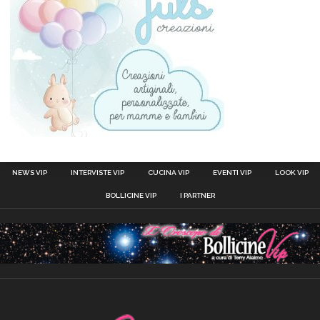
NEWS VIP
INTERVISTE VIP
CUCINA VIP
EVENTI VIP
LOOK VIP
BOLLICINE VIP
I PARTNER