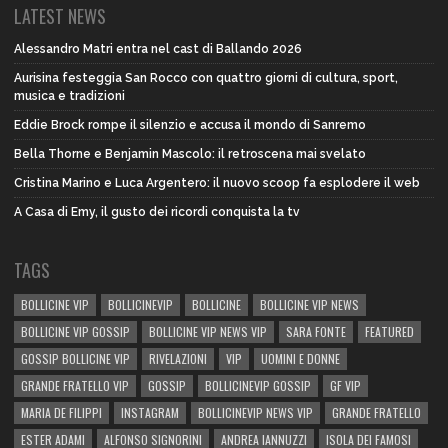
LATEST NEWS
Alessandro Matri entra nel cast di Ballando 2026
Aurisina festeggia San Rocco con quattro giorni di cultura, sport,
musica e tradizioni
Eddie Brock rompe il silenzio e accusa il mondo di Sanremo
Bella Thorne e Benjamin Mascolo: il retroscena mai svelato
Cristina Marino e Luca Argentero: il nuovo scoop fa esplodere il web
A Casa di Emy, il gusto dei ricordi conquista la tv
TAGS
BOLLICINE VIP
BOLLICINEVIP
BOLLICINE
BOLLICINE VIP NEWS
BOLLICINE VIP GOSSIP
BOLLICINE VIP NEWS VIP
SARA FONTE
FEATURED
GOSSIP BOLLICINE VIP
RIVELAZIONI
VIP
UOMINI E DONNE
GRANDE FRATELLO VIP
GOSSIP
BOLLICINEVIP GOSSIP
GF VIP
MARIA DE FILIPPI
INSTAGRAM
BOLLICINEVIP NEWS VIP
GRANDE FRATELLO
ESTER ADAMI
ALFONSO SIGNORINI
ANDREA IANNUZZI
ISOLA DEI FAMOSI