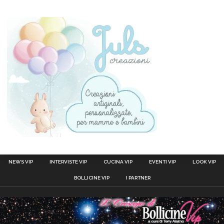
NEWS VIP
INTERVISTE VIP
CUCINA VIP
EVENTI VIP
LOOK VIP
BOLLICINE VIP
I PARTNER