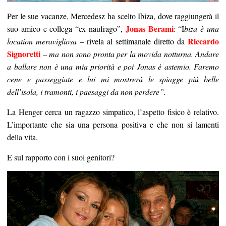
Per le sue vacanze, Mercedesz ha scelto Ibiza, dove raggiungerà il
Jonas Berami
suo amico e collega “ex naufrago”,
: “I
biza è una
Riccardo
location meravigliosa
– rivela al settimanale diretto da
Signoretti
–
ma non sono pronta per la movida notturna. Andare
a ballare non è una mia priorità e poi Jonas è astemio. Faremo
cene e passeggiate e lui mi mostrerà le spiagge più belle
dell’isola, i tramonti, i paesaggi da non perdere”.
La Henger cerca un ragazzo simpatico, l’aspetto fisico è relativo.
L’importante che sia una persona positiva e che non si lamenti
della vita.
E sul rapporto con i suoi genitori?