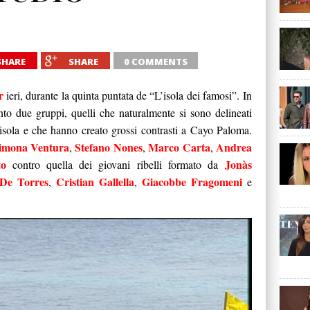
SHARE
SHARE
0 COMMENTS
r
ieri, durante la quinta puntata de “L’isola dei famosi”. In
nto due gruppi, quelli che naturalmente si sono delineati
isola e che hanno creato grossi contrasti a Cayo Paloma.
imona Ventura
Stefano Nones
Marco Carta
Andrea
,
,
,
to
Jonàs
contro quella dei giovani ribelli formato da
 De Torres
Cristian Gallella
Giacobbe Fragomeni
,
,
e