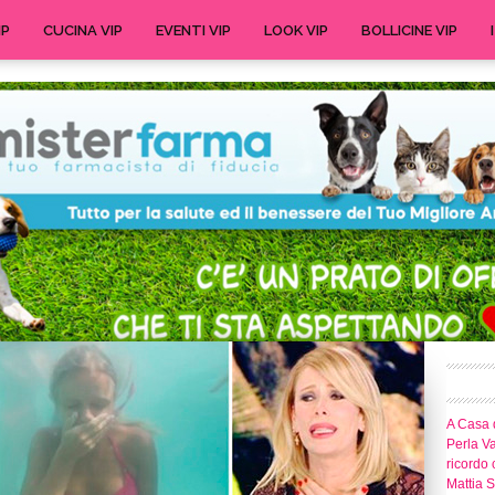
IP
CUCINA VIP
EVENTI VIP
LOOK VIP
BOLLICINE VIP
A Casa d
Perla Va
ricordo 
Mattia S