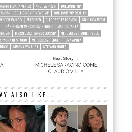
ORINI E MARA VENIER
ANDREA PRETI
BOLLICINE VIP
 FAMOSI
BOLLICINE VIP NEWS VIP
BOLLICINE VIP REALITY
HENGER PANICO
FEATURED
GIACOBBE FRAGOMENI
GIANLUCA MECH
JONÀS BERAMI MERCEDESZ HENGER
MARCO CARTA
INE VIP
MERCEDESZ HENGER GOSSIP
MERCEDESZ HENGER ISOLA
 PAURA IN STUDIO
MERCEDESZ HENGER PROVA APNEA
ARUSO
SIMONA VENTURA
STEFANO NONES
Next Story →
TA
MICHELE SARACINO COME
CLAUDIO VILLA
AY ALSO LIKE...