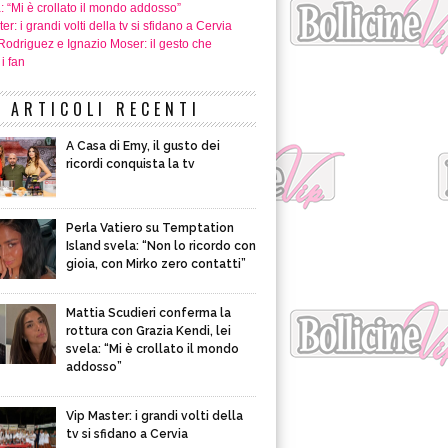
a: “Mi è crollato il mondo addosso”
er: i grandi volti della tv si sfidano a Cervia
Rodriguez e Ignazio Moser: il gesto che
i fan
ARTICOLI RECENTI
A Casa di Emy, il gusto dei
ricordi conquista la tv
Perla Vatiero su Temptation
Island svela: “Non lo ricordo con
gioia, con Mirko zero contatti”
Mattia Scudieri conferma la
rottura con Grazia Kendi, lei
svela: “Mi è crollato il mondo
addosso”
Vip Master: i grandi volti della
tv si sfidano a Cervia