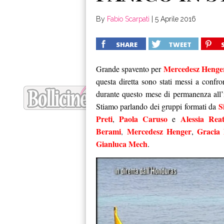
By
Fabio Scarpati
|
5 Aprile 2016
SHARE
TWEET
Mercedesz Henge
Grande spavento per
questa diretta sono stati messi a confro
durante questo mese di permanenza all’
S
Stiamo parlando dei gruppi formati da
Preti
Paola Caruso
Alessia Rea
,
e
Berami
Mercedesz Henger
Gracia
,
,
Gianluca Mech
.