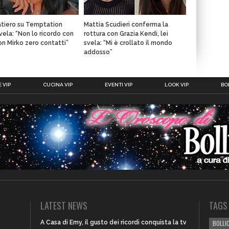
atiero su Temptation
Mattia Scudieri conferma la
svela: “Non lo ricordo con
rottura con Grazia Kendi, lei
con Mirko zero contatti”
svela: “Mi è crollato il mondo
addosso”
 VIP
CUCINA VIP
EVENTI VIP
LOOK VIP
BOL
LATEST NEWS
TAGS
A Casa di Emy, il gusto dei ricordi conquista la tv
BOLLIC