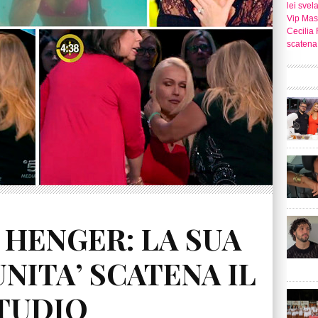
lei svel
Vip Mast
Cecilia 
scatena 
HENGER: LA SUA
NITA’ SCATENA IL
STUDIO