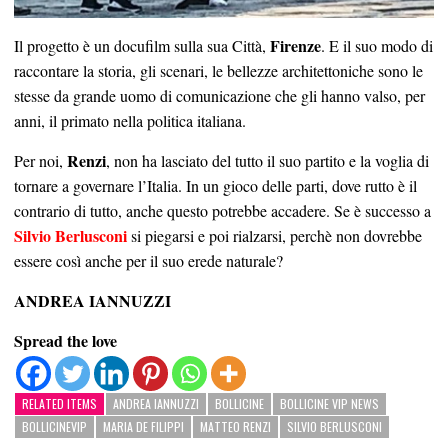
Firenze
Il progetto è un docufilm sulla sua Città,
. E il suo modo di
raccontare la storia, gli scenari, le bellezze architettoniche sono le
stesse da grande uomo di comunicazione che gli hanno valso, per
anni, il primato nella politica italiana.
Renzi
Per noi,
, non ha lasciato del tutto il suo partito e la voglia di
tornare a governare l’Italia. In un gioco delle parti, dove rutto è il
contrario di tutto, anche questo potrebbe accadere. Se è successo a
Silvio Berlusconi
si piegarsi e poi rialzarsi, perchè non dovrebbe
essere così anche per il suo erede naturale?
ANDREA IANNUZZI
Spread the love
RELATED ITEMS
ANDREA IANNUZZI
BOLLICINE
BOLLICINE VIP NEWS
BOLLICINEVIP
MARIA DE FILIPPI
MATTEO RENZI
SILVIO BERLUSCONI