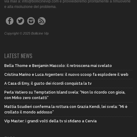
via mail a: info@bollicinevip.com e provvederemo prontamente a rimuoverle
e alla risoluzione del problema.
Copyright © 2025 Bollicine Vip
LATEST NEWS
Bella Thorne e Benjamin Mascolo: il retroscena mai svelato
Cristina Marino e Luca Argentero: il nuovo scoop fa esplodere il web
A Casa di Emy, il gusto dei ricordi conquista la tv
Perla Vatiero su Temptation Island svela: “Non lo ricordo con gioia,
con Mirko zero contatti”
Mattia Scudieri conferma la rottura con Grazia Kendi, lei svela: “Mi è
crollato il mondo addosso”
Vip Master: i grandi volti della tv si sfidano a Cervia