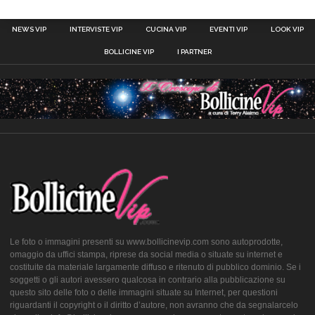
NEWS VIP
INTERVISTE VIP
CUCINA VIP
EVENTI VIP
LOOK VIP
BOLLICINE VIP
I PARTNER
Le foto o immagini presenti su www.bollicinevip.com sono autoprodotte,
omaggio da uffici stampa, riprese da social media o situate su internet e
costituite da materiale largamente diffuso e ritenuto di pubblico dominio. Se i
soggetti o gli autori avessero qualcosa in contrario alla pubblicazione su
questo sito delle foto o delle immagini situate su Internet, per questioni
riguardanti il copyright o il diritto d’autore, non avranno che da segnalarcelo