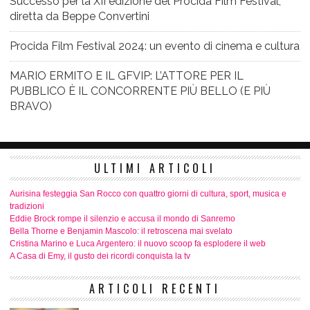
Successo per la XII edizione del Procida Film Festival,
diretta da Beppe Convertini
Procida Film Festival 2024: un evento di cinema e cultura
MARIO ERMITO E IL GFVIP: L’ATTORE PER IL
PUBBLICO È IL CONCORRENTE PIÙ BELLO (E PIÙ
BRAVO)
ULTIMI ARTICOLI
Aurisina festeggia San Rocco con quattro giorni di cultura, sport, musica e
tradizioni
Eddie Brock rompe il silenzio e accusa il mondo di Sanremo
Bella Thorne e Benjamin Mascolo: il retroscena mai svelato
Cristina Marino e Luca Argentero: il nuovo scoop fa esplodere il web
A Casa di Emy, il gusto dei ricordi conquista la tv
ARTICOLI RECENTI