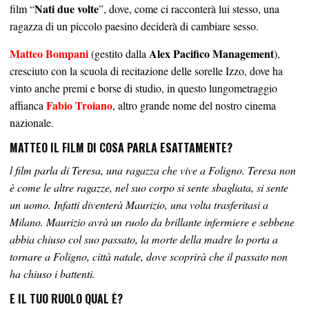
Nati due volte
film “
”, dove, come ci racconterà lui stesso, una
ragazza di un piccolo paesino deciderà di cambiare sesso.
Matteo Bompani
Alex Pacifico Management
(gestito dalla
),
cresciuto con la scuola di recitazione delle sorelle Izzo, dove ha
vinto anche premi e borse di studio, in questo lungometraggio
Fabio Troiano
affianca
, altro grande nome del nostro cinema
nazionale.
MATTEO IL FILM DI COSA PARLA ESATTAMENTE?
l film parla di Teresa, una ragazza che vive a Foligno. Teresa non
è come le altre ragazze, nel suo corpo si sente sbagliata, si sente
un uomo. Infatti diventerà Maurizio, una volta trasferitasi a
Milano. Maurizio avrà un ruolo da brillante infermiere e sebbene
abbia chiuso col suo passato, la morte della madre lo porta a
tornare a Foligno, città natale, dove scoprirà che il passato non
ha chiuso i battenti.
E IL TUO RUOLO QUAL È?