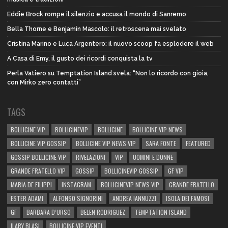
Eddie Brock rompe il silenzio e accusa il mondo di Sanremo
Bella Thorne e Benjamin Mascolo: il retroscena mai svelato
Cristina Marino e Luca Argentero: il nuovo scoop fa esplodere il web
A Casa di Emy, il gusto dei ricordi conquista la tv
Perla Vatiero su Temptation Island svela: “Non lo ricordo con gioia,
con Mirko zero contatti”
TAGS
BOLLICINE VIP
BOLLICINEVIP
BOLLICINE
BOLLICINE VIP NEWS
BOLLICINE VIP GOSSIP
BOLLICINE VIP NEWS VIP
SARA FONTE
FEATURED
GOSSIP BOLLICINE VIP
RIVELAZIONI
VIP
UOMINI E DONNE
GRANDE FRATELLO VIP
GOSSIP
BOLLICINEVIP GOSSIP
GF VIP
MARIA DE FILIPPI
INSTAGRAM
BOLLICINEVIP NEWS VIP
GRANDE FRATELLO
ESTER ADAMI
ALFONSO SIGNORINI
ANDREA IANNUZZI
ISOLA DEI FAMOSI
GF
BARBARA D’URSO
BELEN RODRIGUEZ
TEMPTATION ISLAND
ILARY BLASI
BOLLICINE VIP EVENTI