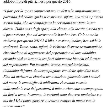
addobbi floreali più richiesti per questo 2016.
“
I fiori per la sposa rappresentano un dettaglio importantissimo,
partendo dal colore guida si costruisce, infatti, una vera e propria
scenografia, che accompagnerà la cerimonia per tutta la sua
durata. Dalla casa degli sposi, alla chiesa, alla location scelta per
il pranzo/cena, fino ad arrivare alle bomboniere. Colore molto
richiesto per questo 2016 è il lilla, e restano, inoltre, ben salde le
tradizioni. Tante, sono, infatti, le richieste di spose scaramantiche
che chiedono di aggiungere del peperoncino al loro addobbo,
creando così un’armonia tra fiori solitamente bianchi ed il rosso
del peperoncino. Più inusuale, invece, ma richiestissimo,
l’addobbo di frutta, da accompagnare con delle splendide rose.
Fino ad arrivare al classico tema marino, giocando con i colori
del mare, le conchiglie ed addirittura ricreando cascate
utilizzando le rete dei pescatori, il tutto ovviamente accompagnato
da fiori a tema. Insomma, le varianti sono davvero tantissime e a
noi de I Divi piace giocare a crearne sempre di nuove con le
nostre spose.
”