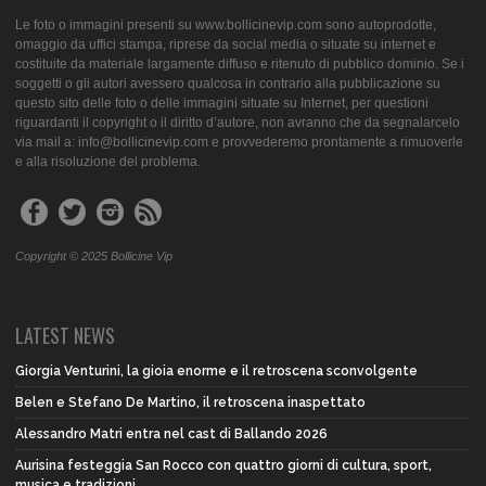
Le foto o immagini presenti su www.bollicinevip.com sono autoprodotte,
omaggio da uffici stampa, riprese da social media o situate su internet e
costituite da materiale largamente diffuso e ritenuto di pubblico dominio. Se i
soggetti o gli autori avessero qualcosa in contrario alla pubblicazione su
questo sito delle foto o delle immagini situate su Internet, per questioni
riguardanti il copyright o il diritto d’autore, non avranno che da segnalarcelo
via mail a: info@bollicinevip.com e provvederemo prontamente a rimuoverle
e alla risoluzione del problema.
Copyright © 2025 Bollicine Vip
LATEST NEWS
Giorgia Venturini, la gioia enorme e il retroscena sconvolgente
Belen e Stefano De Martino, il retroscena inaspettato
Alessandro Matri entra nel cast di Ballando 2026
Aurisina festeggia San Rocco con quattro giorni di cultura, sport,
musica e tradizioni