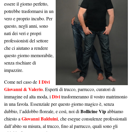
essere il giorno perfetto,
potrebbe trasformarsi in un
vero e proprio incubo. Per
questo, negli anni, sono
nati dei veri e propri
professionisti del settore
che ci aiutano a rendere
questo giorno memorabile,
senza rischiare di
impazzire.
I Divi
Come nel caso de
Giovanni & Valerio
. Esperti di trucco, parrucco, curatori di
Divi
immagine ed alta moda, i
trasformeranno il vostro matrimonio
in una favola. Essenziale per questo giorno magico è, senza
Bollicine Vip
dubbio, l’addobbo floreale, e così, noi di
abbiamo
Giovanni Balduini
chiesto a
, che esegue consulenze professionali
dall’abito su misura, al trucco, fino al parrucco, quali sono gli