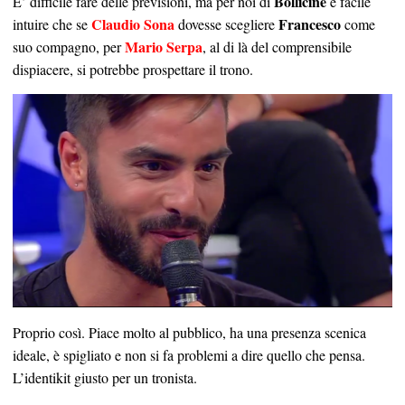
Bollicine
E’ difficile fare delle previsioni, ma per noi di
è facile
Claudio Sona
Francesco
intuire che se
dovesse scegliere
come
Mario Serpa
suo compagno, per
, al di là del comprensibile
dispiacere, si potrebbe prospettare il trono.
Proprio così. Piace molto al pubblico, ha una presenza scenica
ideale, è spigliato e non si fa problemi a dire quello che pensa.
L’identikit giusto per un tronista.