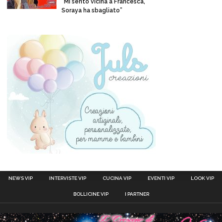
“Mi sento vicina a Francesca,
Soraya ha sbagliato”
NEWS VIP
INTERVISTE VIP
CUCINA VIP
EVENTI VIP
LOOK VIP
BOLLICINE VIP
I PARTNER