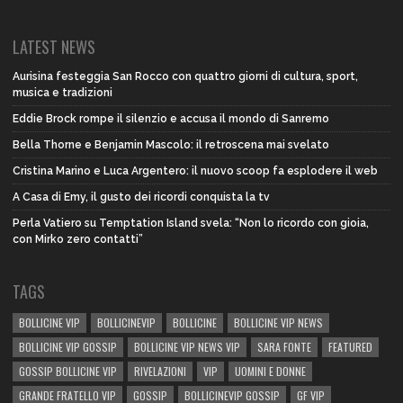
LATEST NEWS
Aurisina festeggia San Rocco con quattro giorni di cultura, sport,
musica e tradizioni
Eddie Brock rompe il silenzio e accusa il mondo di Sanremo
Bella Thorne e Benjamin Mascolo: il retroscena mai svelato
Cristina Marino e Luca Argentero: il nuovo scoop fa esplodere il web
A Casa di Emy, il gusto dei ricordi conquista la tv
Perla Vatiero su Temptation Island svela: “Non lo ricordo con gioia,
con Mirko zero contatti”
TAGS
BOLLICINE VIP
BOLLICINEVIP
BOLLICINE
BOLLICINE VIP NEWS
BOLLICINE VIP GOSSIP
BOLLICINE VIP NEWS VIP
SARA FONTE
FEATURED
GOSSIP BOLLICINE VIP
RIVELAZIONI
VIP
UOMINI E DONNE
GRANDE FRATELLO VIP
GOSSIP
BOLLICINEVIP GOSSIP
GF VIP