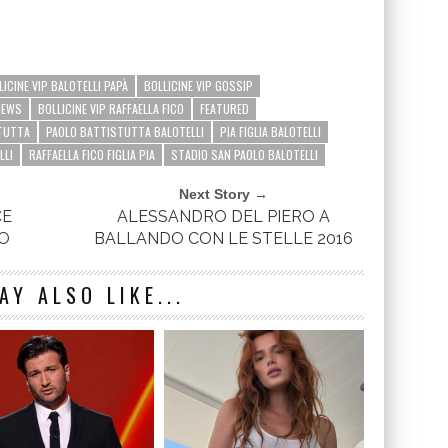
LICINE VIP BALOTELLI PAPÀ
BOLLICINE VIP GOSSIP
NEWS
BOLLICINE VIP RAFFAELLA FICO
FEATURED
TUTTA
PAOLO BATTISTUTTA BALOTELLI
PIA FIGLIA BALOTELLI
LLI
RAFFAELLA FICO FIGLIA PIA
STADIO SAN PAOLO BALOTELLI
Next Story →
CE
ALESSANDRO DEL PIERO A
LO
BALLANDO CON LE STELLE 2016
AY ALSO LIKE...