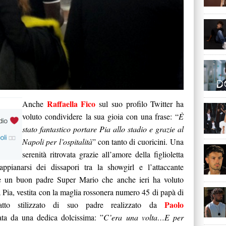
Raffaella Fico
Anche
sul suo profilo Twitter ha
voluto condividere la sua gioia con una frase: “
È
stato fantastico portare Pia allo stadio e grazie al
Napoli per l’ospitalità
” con tanto di cuoricini. Una
serenità ritrovata grazie all’amore della figlioletta
appianarsi dei dissapori tra la showgirl e l’attaccante
re un buon padre Super Mario che anche ieri ha voluto
a Pia, vestita con la maglia rossonera numero 45 di papà di
Paolo
tto stilizzato di suo padre realizzato da
a da una dedica dolcissima: ”
C’era una volta…E per