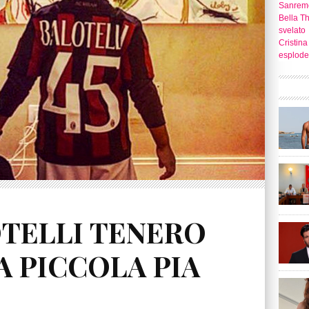
Sanrem
Bella T
svelato
Cristina
esplode
TELLI TENERO
A PICCOLA PIA