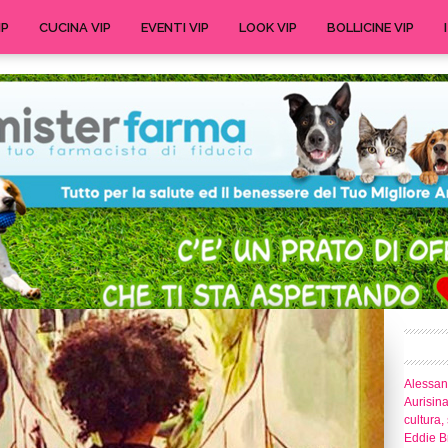
IP
CUCINA VIP
EVENTI VIP
LOOK VIP
BOLLICINE VIP
Alessand
Aurisina
cultura,
Eddie Br