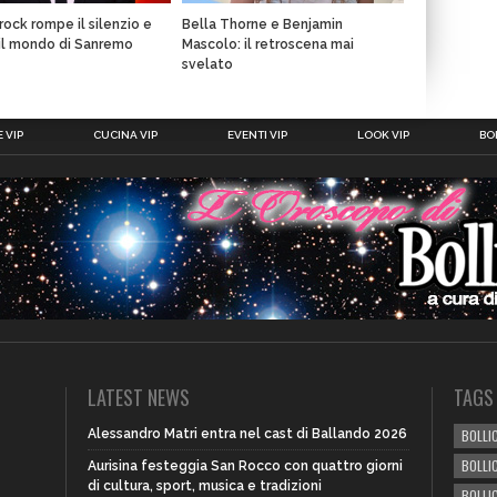
rock rompe il silenzio e
Bella Thorne e Benjamin
il mondo di Sanremo
Mascolo: il retroscena mai
svelato
 VIP
CUCINA VIP
EVENTI VIP
LOOK VIP
BOL
LATEST NEWS
TAGS
Alessandro Matri entra nel cast di Ballando 2026
BOLLIC
BOLLI
Aurisina festeggia San Rocco con quattro giorni
di cultura, sport, musica e tradizioni
BOLLI