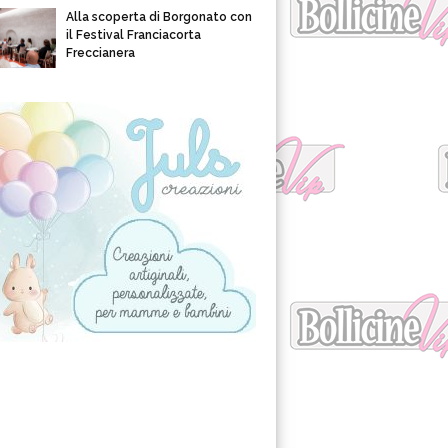
Alla scoperta di Borgonato con
il Festival Franciacorta
Freccianera