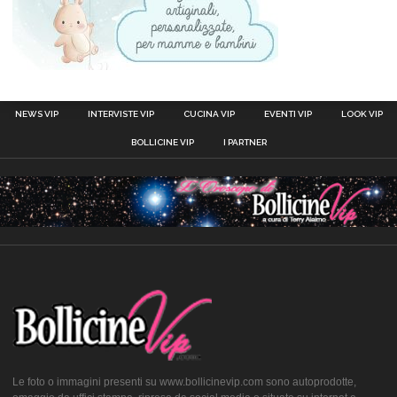
NEWS VIP
INTERVISTE VIP
CUCINA VIP
EVENTI VIP
LOOK VIP
BOLLICINE VIP
I PARTNER
Le foto o immagini presenti su www.bollicinevip.com sono autoprodotte,