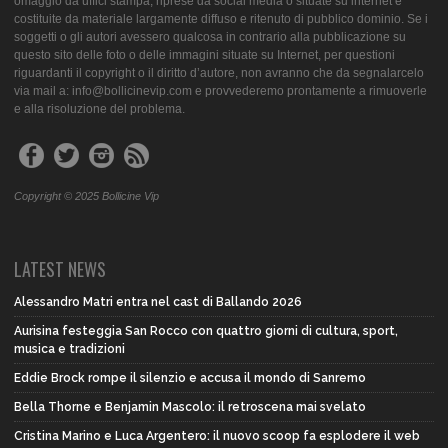
omaggio da uffici stampa, riprese da social media o situate su internet e
costituite da materiale largamente diffuso e ritenuto di pubblico dominio. Se i
soggetti o gli autori avessero qualcosa in contrario alla pubblicazione su
questo sito delle foto o delle immagini situate su Internet, per questioni
riguardanti il copyright o il diritto d’autore, non avranno che da segnalarcelo
via mail a: info@bollicinevip.com e provvederemo prontamente a rimuoverle
e alla risoluzione del problema.
Copyright © 2025 Bollicine Vip
LATEST NEWS
Alessandro Matri entra nel cast di Ballando 2026
Aurisina festeggia San Rocco con quattro giorni di cultura, sport,
musica e tradizioni
Eddie Brock rompe il silenzio e accusa il mondo di Sanremo
Bella Thorne e Benjamin Mascolo: il retroscena mai svelato
Cristina Marino e Luca Argentero: il nuovo scoop fa esplodere il web