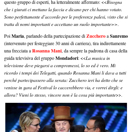
questo gruppo di esperti, ha letteralmente affermato: <<
Bisogna
che i giurati ci mettano la faccia e dicano per chi hanno votato.
Sono perfettamente d’accordo per le preferenze palesi, visto che si
tratta di nomi importanti e accettano un ruolo importante>>
.
Maria
Zucchero
Sanremo
Poi
, parlando della partecipazione di
a
(intervenuto per festeggiare 30 anni di carriera), tira indirettamente
Rosanna Mani
una frecciata a
, da sempre la padrona di casa della
Mondadori
guida televisiva del gruppo
: <<
La musica in
televisione deve piegarsi a compromessi, lo so ed è vero. Mi
ricordo i tempi dei Telegatti, quando Rosanna Mani li dava a tutti
perché partecipassero alla serata: Zucchero ieri ha detto che se
venisse in gara al Festival lo caccerebbero via, e vorrei dirgli: e
allora? Vieni lo stesso, vincere non è la cosa più importante
>>.