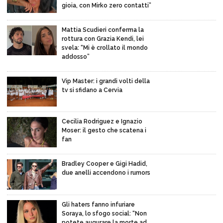
gioia, con Mirko zero contatti”
Mattia Scudieri conferma la
rottura con Grazia Kendi, lei
svela: “Mi è crollato il mondo
addosso”
Vip Master: i grandi volti della
tv si sfidano a Cervia
Cecilia Rodriguez e Ignazio
Moser: il gesto che scatena i
fan
Bradley Cooper e Gigi Hadid,
due anelli accendono i rumors
Gli haters fanno infuriare
Soraya, lo sfogo social: “Non
potete augurare la morte ad