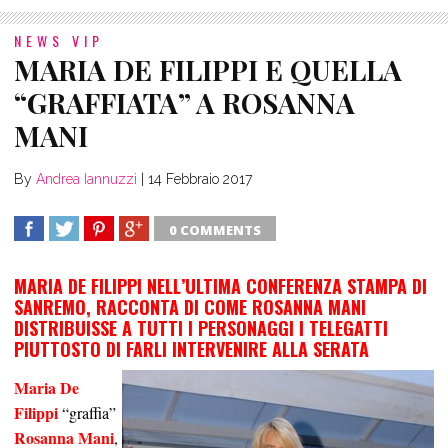
NEWS VIP
MARIA DE FILIPPI E QUELLA
“GRAFFIATA” A ROSANNA
MANI
By
Andrea Iannuzzi
|
14 Febbraio 2017
0 COMMENTS
SHARE
TWEET
SHARE
SHARE
MARIA DE FILIPPI NELL’ULTIMA CONFERENZA STAMPA DI
SANREMO, RACCONTA DI COME ROSANNA MANI
DISTRIBUISSE A TUTTI I PERSONAGGI I TELEGATTI
PIUTTOSTO DI FARLI INTERVENIRE ALLA SERATA
Maria De
Filippi
“graffia”
Rosanna Mani
,