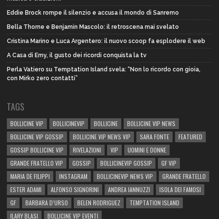
Eddie Brock rompe il silenzio e accusa il mondo di Sanremo
Bella Thorne e Benjamin Mascolo: il retroscena mai svelato
Cristina Marino e Luca Argentero: il nuovo scoop fa esplodere il web
A Casa di Emy, il gusto dei ricordi conquista la tv
Perla Vatiero su Temptation Island svela: “Non lo ricordo con gioia,
con Mirko zero contatti”
TAGS
BOLLICINE VIP
BOLLICINEVIP
BOLLICINE
BOLLICINE VIP NEWS
BOLLICINE VIP GOSSIP
BOLLICINE VIP NEWS VIP
SARA FONTE
FEATURED
GOSSIP BOLLICINE VIP
RIVELAZIONI
VIP
UOMINI E DONNE
GRANDE FRATELLO VIP
GOSSIP
BOLLICINEVIP GOSSIP
GF VIP
MARIA DE FILIPPI
INSTAGRAM
BOLLICINEVIP NEWS VIP
GRANDE FRATELLO
ESTER ADAMI
ALFONSO SIGNORINI
ANDREA IANNUZZI
ISOLA DEI FAMOSI
GF
BARBARA D’URSO
BELEN RODRIGUEZ
TEMPTATION ISLAND
ILARY BLASI
BOLLICINE VIP EVENTI