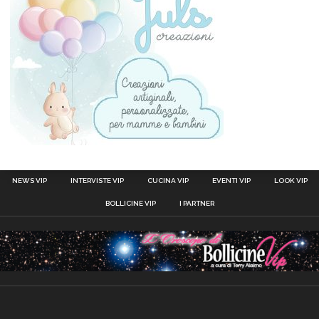
NEWS VIP
INTERVISTE VIP
CUCINA VIP
EVENTI VIP
LOOK VIP
BOLLICINE VIP
I PARTNER