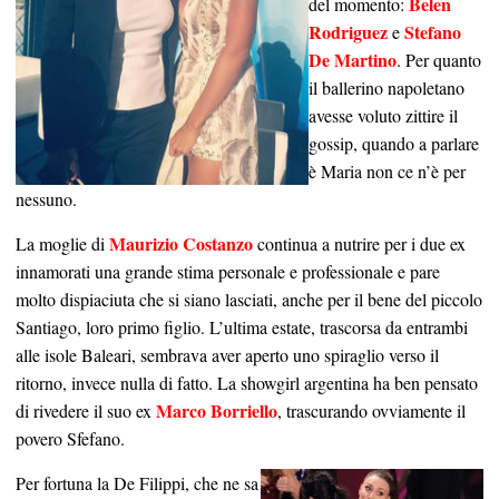
Belen
del momento:
Rodriguez
Stefano
e
De Martino
. Per quanto
il ballerino napoletano
avesse voluto zittire il
gossip, quando a parlare
è Maria non ce n’è per
nessuno.
Maurizio Costanzo
La moglie di
continua a nutrire per i due ex
innamorati una grande stima personale e professionale e pare
molto dispiaciuta che si siano lasciati, anche per il bene del piccolo
Santiago, loro primo figlio. L’ultima estate, trascorsa da entrambi
alle isole Baleari, sembrava aver aperto uno spiraglio verso il
ritorno, invece nulla di fatto. La showgirl argentina ha ben pensato
Marco Borriello
di rivedere il suo ex
, trascurando ovviamente il
povero Sfefano.
Per fortuna la De Filippi, che ne sa