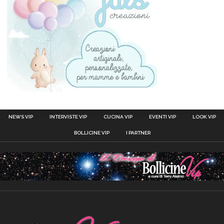
NEWS VIP
INTERVISTE VIP
CUCINA VIP
EVENTI VIP
LOOK VIP
BOLLICINE VIP
I PARTNER