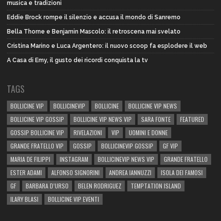
musica e tradizioni
Eddie Brock rompe il silenzio e accusa il mondo di Sanremo
Bella Thorne e Benjamin Mascolo: il retroscena mai svelato
Cristina Marino e Luca Argentero: il nuovo scoop fa esplodere il web
A Casa di Emy, il gusto dei ricordi conquista la tv
TAGS
BOLLICINE VIP
BOLLICINEVIP
BOLLICINE
BOLLICINE VIP NEWS
BOLLICINE VIP GOSSIP
BOLLICINE VIP NEWS VIP
SARA FONTE
FEATURED
GOSSIP BOLLICINE VIP
RIVELAZIONI
VIP
UOMINI E DONNE
GRANDE FRATELLO VIP
GOSSIP
BOLLICINEVIP GOSSIP
GF VIP
MARIA DE FILIPPI
INSTAGRAM
BOLLICINEVIP NEWS VIP
GRANDE FRATELLO
ESTER ADAMI
ALFONSO SIGNORINI
ANDREA IANNUZZI
ISOLA DEI FAMOSI
GF
BARBARA D’URSO
BELEN RODRIGUEZ
TEMPTATION ISLAND
ILARY BLASI
BOLLICINE VIP EVENTI