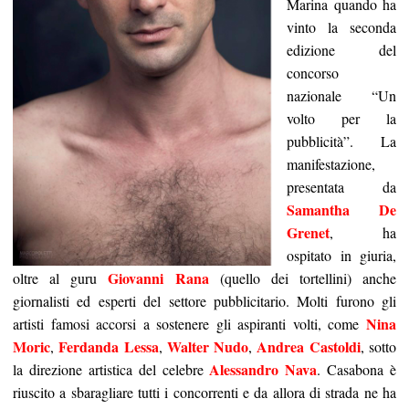
Marina quando ha
vinto la seconda
edizione del
concorso
nazionale “Un
volto per la
pubblicità”. La
manifestazione,
presentata da
Samantha De
Grenet
, ha
ospitato in giuria,
Giovanni Rana
oltre al guru
(quello dei tortellini) anche
giornalisti ed esperti del settore pubblicitario. Molti furono gli
Nina
artisti famosi accorsi a sostenere gli aspiranti volti, come
Moric
Ferdanda Lessa
Walter Nudo
Andrea Castoldi
,
,
,
, sotto
Alessandro Nava
la direzione artistica del celebre
. Casabona è
riuscito a sbaragliare tutti i concorrenti e da allora di strada ne ha