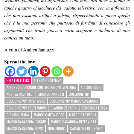
scrittori, youtuber, instagramstar. Una mezz’ora dove si fanno le
tipiche quattro chiacchiere da salotto televisivo, con la differenza
che non esistono artifici o falsità, rispecchiando a pieno quello
che è la mia persona che piuttosto di far finta di conoscere gli
argomenti che tratta gioca a carte scoperte e dichiara di non
capirci un tubo.
A cura di Andrea Iannuzzi
Spread the love
RELATED ITEMS
ALESSANDRO NAVA
ALFONSO SIGNORINI CONTRO SIMONA VENTURA
ALTROSTUDIO
ANDREA CASTOLDI
ANDREA IANNUZZI
BOLLICINE VIP
BOLLICINE VIP INTERVISTE
BOLLICINE VIP MARCO CASABONA
BOLLICINE VIP VOLTI NUOVI
CLAUDIO ZAGARINI
FERDANDA LESSA
GIOVANNI RANA
MARCO CARTA VIDEO
MARCO CASABONA
MARCO CASABONA GOSSIP
MARCO CASABONA INTERVISTA
MARCO CASABONA NEWS
NINA MORIC
SAMANTHA DE GRENET