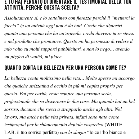
E TU HAI PENSATO DI DIVENTARE IL TESTIMONIAL DELLA TUA
ATTIVITÀ. PERCHÉ QUESTA SCELTA?
Assolutamente si, e lo sottolineo con fierezza perché il “metterci la
faccia” in un’attività oggi non è da tutti. Credo che dimostri
quanto una persona che ha un’azienda, creda davvero in se stesso
e nel prodotto che promuove. Questo mi ha permesso di vedere il
mio volto su molti supporti pubblicitari, e non lo nego… avendo
un pizzico di vanità, mi piace.
QUANTO CONTA LA BELLEZZA PER UNA PERSONA COME TE?
La bellezza conta moltissimo nella vita… Molto spesso mi accorgo
che qualche strizzatina d’occhio in più mi capita proprio per
questo. Poi per carità, resto sempre una persona seria,
professionale che sa discernere le due cose. Ma quando hai un bel
sorriso, diciamo che riesci a strapparlo anche agli altri. Nel
lavoro, ma anche nella vita privata. infatti sono nato come
testimonial per lo sbiancamento dentale cosmetico
(WHITE
LAB. il tuo sorriso perfetto)
con lo slogan
“Io ce l’ho bianco e