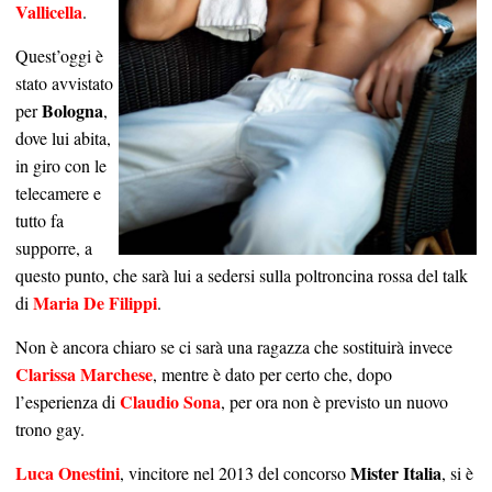
Vallicella
.
Quest’oggi è
stato avvistato
Bologna
per
,
dove lui abita,
in giro con le
telecamere e
tutto fa
supporre, a
questo punto, che sarà lui a sedersi sulla poltroncina rossa del talk
Maria De Filippi
di
.
Non è ancora chiaro se ci sarà una ragazza che sostituirà invece
Clarissa Marchese
, mentre è dato per certo che, dopo
Claudio Sona
l’esperienza di
, per ora non è previsto un nuovo
trono gay.
Luca Onestini
Mister Italia
, vincitore nel 2013 del concorso
, si è