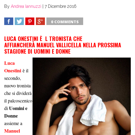
By
Andrea Iannuzzi
|
7 Dicembre 2016
0 COMMENTS
SHARE
TWEET
SHARE
SHARE
LUCA ONESTINI È L TRONISTA CHE
AFFIANCHERÀ MANUEL VALLICELLA NELLA PROSSIMA
STAGIONE DI UOMINI E DONNE
Luca
Onestini
è il
secondo,
nuovo tronista
che si dividerà
il palcoscenico
Uomini e
di
Donne
assieme a
Manuel