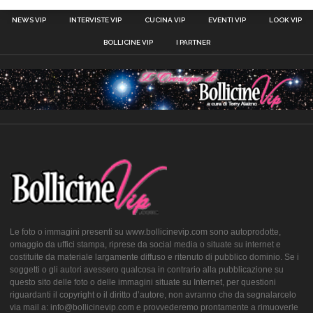
NEWS VIP
INTERVISTE VIP
CUCINA VIP
EVENTI VIP
LOOK VIP
BOLLICINE VIP
I PARTNER
Le foto o immagini presenti su www.bollicinevip.com sono autoprodotte,
omaggio da uffici stampa, riprese da social media o situate su internet e
costituite da materiale largamente diffuso e ritenuto di pubblico dominio. Se i
soggetti o gli autori avessero qualcosa in contrario alla pubblicazione su
questo sito delle foto o delle immagini situate su Internet, per questioni
riguardanti il copyright o il diritto d’autore, non avranno che da segnalarcelo
via mail a: info@bollicinevip.com e provvederemo prontamente a rimuoverle