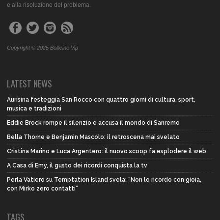
e alla risoluzione del problema.
Copyright © 2025 Bollicine Vip
LATEST NEWS
Aurisina festeggia San Rocco con quattro giorni di cultura, sport,
musica e tradizioni
Eddie Brock rompe il silenzio e accusa il mondo di Sanremo
Bella Thorne e Benjamin Mascolo: il retroscena mai svelato
Cristina Marino e Luca Argentero: il nuovo scoop fa esplodere il web
A Casa di Emy, il gusto dei ricordi conquista la tv
Perla Vatiero su Temptation Island svela: “Non lo ricordo con gioia,
con Mirko zero contatti”
TAGS