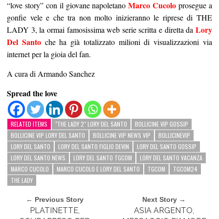
Marco Cucolo
“love story” con il giovane napoletano
prosegue a
gonfie vele e che tra non molto inizieranno le riprese di THE
Lory
LADY 3, la ormai famosissima web serie scritta e diretta da
Del Santo
che ha già totalizzato milioni di visualizzazioni via
internet per la gioia del fan.
A cura di Armando Sanchez
Spread the love
RELATED ITEMS
"THE LADY 2" LORY DEL SANTO
BOLLICINE VIP GOSSIP
BOLLICINE VIP LORY DEL SANTO
BOLLICINE VIP NEWS VIP
BOLLICINEVIP
LORY DEL SANTO
LORY DEL SANTO FIGLIO DEVIN
LORY DEL SANTO GOSSIP
LORY DEL SANTO NEWS
LORY DEL SANTO TGCOM
LORY DEL SANTO VACANZA
MARCO CUCOLO
MARCO CUCOLO E LORY DEL SANTO
TGCOM
TGCOM24
THE LADY
← Previous Story
Next Story →
PLATINETTE,
ASIA ARGENTO,