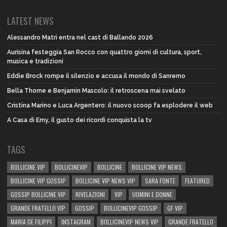
LATEST NEWS
Alessandro Matri entra nel cast di Ballando 2026
Aurisina festeggia San Rocco con quattro giorni di cultura, sport,
musica e tradizioni
Eddie Brock rompe il silenzio e accusa il mondo di Sanremo
Bella Thorne e Benjamin Mascolo: il retroscena mai svelato
Cristina Marino e Luca Argentero: il nuovo scoop fa esplodere il web
A Casa di Emy, il gusto dei ricordi conquista la tv
TAGS
BOLLICINE VIP
BOLLICINEVIP
BOLLICINE
BOLLICINE VIP NEWS
BOLLICINE VIP GOSSIP
BOLLICINE VIP NEWS VIP
SARA FONTE
FEATURED
GOSSIP BOLLICINE VIP
RIVELAZIONI
VIP
UOMINI E DONNE
GRANDE FRATELLO VIP
GOSSIP
BOLLICINEVIP GOSSIP
GF VIP
MARIA DE FILIPPI
INSTAGRAM
BOLLICINEVIP NEWS VIP
GRANDE FRATELLO