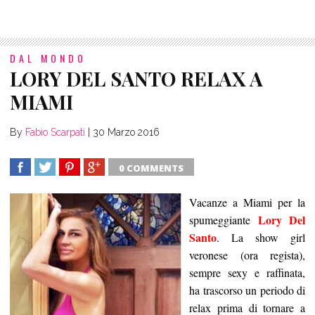
DAL MONDO
LORY DEL SANTO RELAX A
MIAMI
By
Fabio Scarpati
|
30 Marzo 2016
0 COMMENTS
SHARE
TWEET
SHARE
SHARE
Vacanze a Miami per la
Lory Del
spumeggiante
Santo
. La show girl
veronese (ora regista),
sempre sexy e raffinata,
ha trascorso un periodo di
relax prima di tornare a