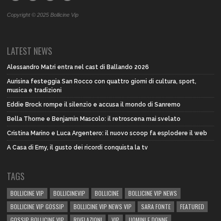
Copyright © 2025 Bollicine Vip
LATEST NEWS
Alessandro Matri entra nel cast di Ballando 2026
Aurisina festeggia San Rocco con quattro giorni di cultura, sport,
musica e tradizioni
Eddie Brock rompe il silenzio e accusa il mondo di Sanremo
Bella Thorne e Benjamin Mascolo: il retroscena mai svelato
Cristina Marino e Luca Argentero: il nuovo scoop fa esplodere il web
A Casa di Emy, il gusto dei ricordi conquista la tv
TAGS
BOLLICINE VIP
BOLLICINEVIP
BOLLICINE
BOLLICINE VIP NEWS
BOLLICINE VIP GOSSIP
BOLLICINE VIP NEWS VIP
SARA FONTE
FEATURED
GOSSIP BOLLICINE VIP
RIVELAZIONI
VIP
UOMINI E DONNE