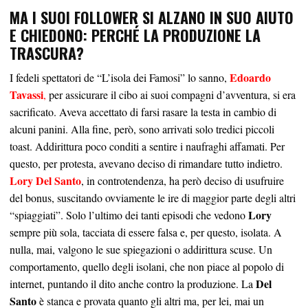
MA I SUOI FOLLOWER SI ALZANO IN SUO AIUTO
E CHIEDONO: PERCHÉ LA PRODUZIONE LA
TRASCURA?
Edoardo
I fedeli spettatori de “L’isola dei Famosi” lo sanno,
Tavassi
,
per assicurare il cibo ai suoi compagni d’avventura, si era
sacrificato. Aveva accettato di farsi rasare la testa in cambio di
alcuni panini. Alla fine, però, sono arrivati solo tredici piccoli
toast. Addirittura poco conditi a sentire i naufraghi affamati. Per
questo, per protesta, avevano deciso di rimandare tutto indietro.
Lory Del Santo
, in controtendenza, ha però deciso di usufruire
del bonus, suscitando ovviamente le ire di maggior parte degli altri
Lory
“spiaggiati”. Solo l’ultimo dei tanti episodi che vedono
sempre più sola, tacciata di essere falsa e, per questo, isolata. A
nulla, mai, valgono le sue spiegazioni o addirittura scuse. Un
comportamento, quello degli isolani, che non piace al popolo di
Del
internet, puntando il dito anche contro la produzione. La
Santo
è stanca e provata quanto gli altri ma, per lei, mai un