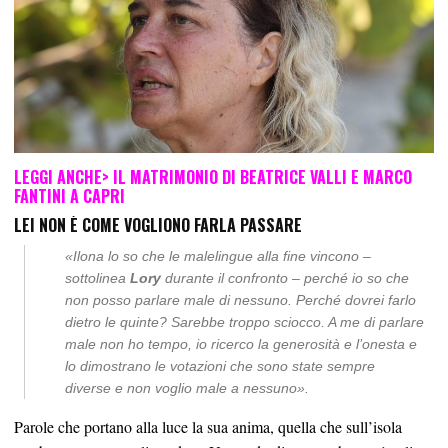
LEGGI ANCHE>
IL MATRIMONIO DI BEATRICE VALLI E MARCO
FANTINI A CAPRI
LEI NON È COME VOGLIONO FARLA PASSARE
«
Ilona lo so che le malelingue alla fine vincono
–
sottolinea
Lory
durante il confronto –
perché io so che
non posso parlare male di nessuno. Perché dovrei farlo
dietro le quinte? Sarebbe troppo sciocco. A me di parlare
male non ho tempo, io ricerco la generosità e l’onesta e
lo dimostrano le votazioni che sono state sempre
diverse e non voglio male a nessuno
».
Parole che portano alla luce la sua anima, quella che sull’isola