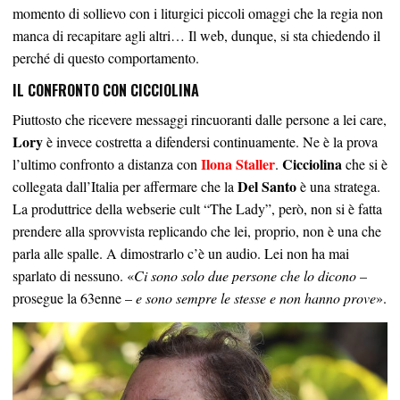
momento di sollievo con i liturgici piccoli omaggi che la regia non
manca di recapitare agli altri… Il web, dunque, si sta chiedendo il
perché di questo comportamento.
IL CONFRONTO CON CICCIOLINA
Piuttosto che ricevere messaggi rincuoranti dalle persone a lei care,
Lory
è invece costretta a difendersi continuamente. Ne è la prova
Ilona Staller
Cicciolina
l’ultimo confronto a distanza con
.
che si è
Del Santo
collegata dall’Italia per affermare che la
è una stratega.
La produttrice della webserie cult “The Lady”, però, non si è fatta
prendere alla sprovvista replicando che lei, proprio, non è una che
parla alle spalle. A dimostrarlo c’è un audio. Lei non ha mai
sparlato di nessuno. «
Ci sono solo due persone che lo dicono
–
prosegue la 63enne –
e sono sempre le stesse e non hanno prove
».