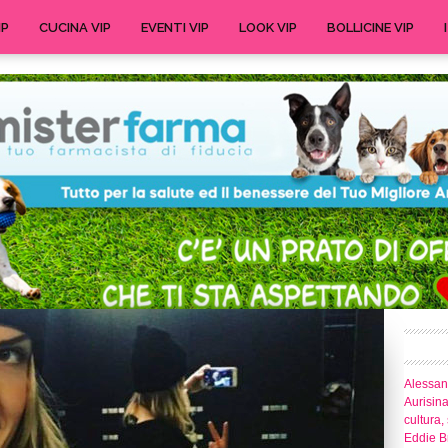
IP
CUCINA VIP
EVENTI VIP
LOOK VIP
BOLLICINE VIP
Alessand
Aurisina
cultura,
Eddie Br