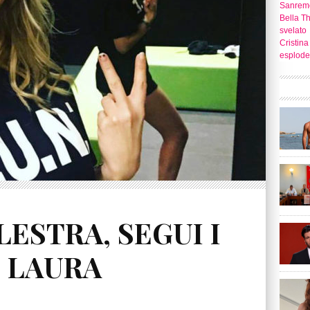
Sanrem
Bella T
svelato
Cristina
esplode
ESTRA, SEGUI I
I LAURA