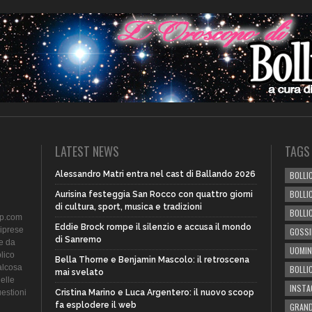
LATEST NEWS
TAGS
Alessandro Matri entra nel cast di Ballando 2026
BOLLIC
BOLLI
Aurisina festeggia San Rocco con quattro giorni
di cultura, sport, musica e tradizioni
BOLLI
ip.com
Eddie Brock rompe il silenzio e accusa il mondo
riprese
GOSSI
di Sanremo
te da
UOMIN
lico
Bella Thorne e Benjamin Mascolo: il retroscena
alcosa
BOLLI
mai svelato
delle
INST
uestioni
Cristina Marino e Luca Argentero: il nuovo scoop
fa esplodere il web
GRAND