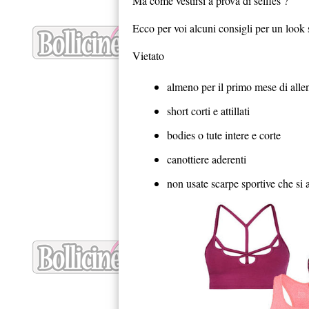
Ma come vestirsi a prova di selfies ?
Ecco per voi alcuni consigli per un look 
Vietato
almeno per il primo mese di allen
short corti e attillati
bodies o tute intere e corte
canottiere aderenti
non usate scarpe sportive che si 