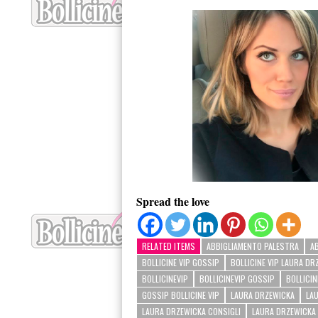
Spread the love
RELATED ITEMS
ABBIGLIAMENTO PALESTRA
A
BOLLICINE VIP GOSSIP
BOLLICINE VIP LAURA DR
BOLLICINEVIP
BOLLICINEVIP GOSSIP
BOLLICI
GOSSIP BOLLICINE VIP
LAURA DRZEWICKA
LA
LAURA DRZEWICKA CONSIGLI
LAURA DRZEWICKA