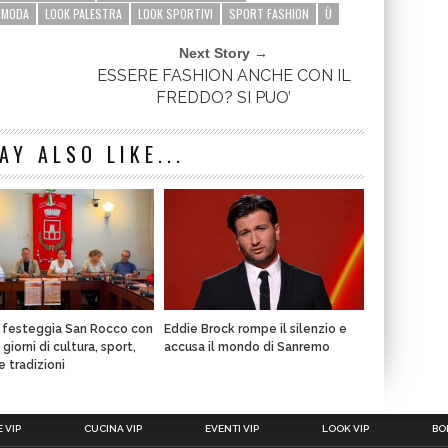
 MODA
LOOK PALESTRA
LOOK SPORTIVI
SPORT FASHION
Ù
Next Story →
ESSERE FASHION ANCHE CON IL
FREDDO? SI PUO’
AY ALSO LIKE...
a festeggia San Rocco con
Eddie Brock rompe il silenzio e
giorni di cultura, sport,
accusa il mondo di Sanremo
e tradizioni
 VIP
CUCINA VIP
EVENTI VIP
LOOK VIP
BOL