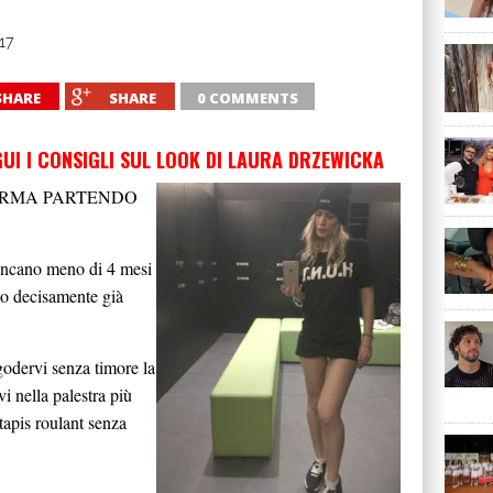
17
SHARE
SHARE
0 COMMENTS
GUI I CONSIGLI SUL LOOK DI LAURA DRZEWICKA
ORMA PARTENDO
mancano meno di 4 mesi
mo decisamente già
godervi senza timore la
rvi nella palestra più
tapis roulant senza