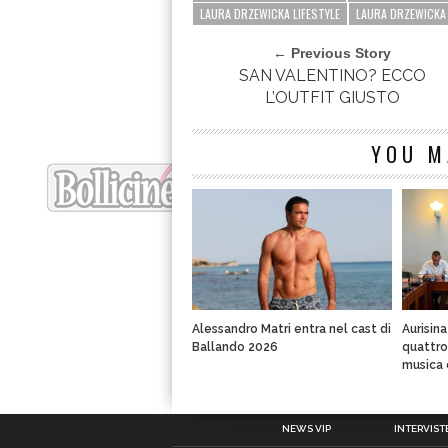
LAURA DRZEWICKA LIFESTYLE
LAURA DRZEWICKA
← Previous Story
SAN VALENTINO? ECCO
L’OUTFIT GIUSTO
YOU M
Alessandro Matri entra nel cast di
Aurisin
Ballando 2026
quattro 
musica 
NEWS VIP
INTERVISTE