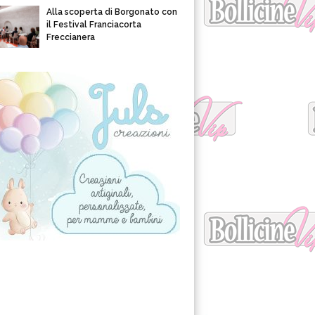
Alla scoperta di Borgonato con
il Festival Franciacorta
Freccianera