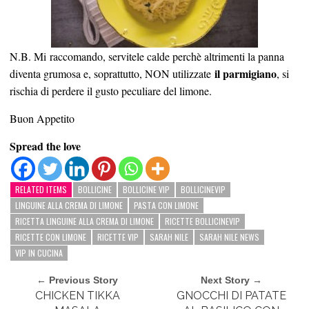
N.B. Mi raccomando, servitele calde perchè altrimenti la panna
il parmigiano
diventa grumosa e, soprattutto, NON utilizzate
, si
rischia di perdere il gusto peculiare del limone.
Buon Appetito
Spread the love
RELATED ITEMS
BOLLICINE
BOLLICINE VIP
BOLLICINEVIP
LINGUINE ALLA CREMA DI LIMONE
PASTA CON LIMONE
RICETTA LINGUINE ALLA CREMA DI LIMONE
RICETTE BOLLICINEVIP
RICETTE CON LIMONE
RICETTE VIP
SARAH NILE
SARAH NILE NEWS
VIP IN CUCINA
← Previous Story
Next Story →
CHICKEN TIKKA
GNOCCHI DI PATATE