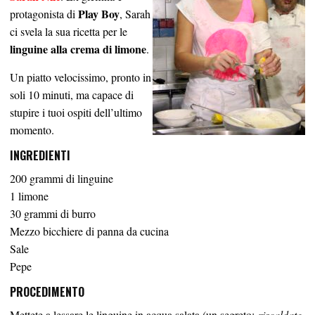
Play Boy
protagonista di
, Sarah
ci svela la sua ricetta per le
linguine alla crema di limone
.
Un piatto velocissimo, pronto in
soli 10 minuti, ma capace di
stupire i tuoi ospiti dell’ultimo
momento.
INGREDIENTI
200 grammi di linguine
1 limone
30 grammi di burro
Mezzo bicchiere di panna da cucina
Sale
Pepe
PROCEDIMENTO
Mettete a lessare le linguine in acqua salata (un segreto:
riscaldate