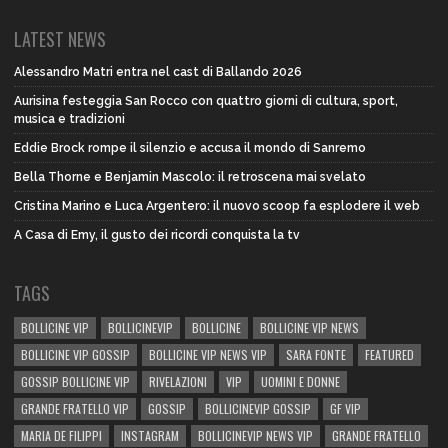
LATEST NEWS
Alessandro Matri entra nel cast di Ballando 2026
Aurisina festeggia San Rocco con quattro giorni di cultura, sport,
musica e tradizioni
Eddie Brock rompe il silenzio e accusa il mondo di Sanremo
Bella Thorne e Benjamin Mascolo: il retroscena mai svelato
Cristina Marino e Luca Argentero: il nuovo scoop fa esplodere il web
A Casa di Emy, il gusto dei ricordi conquista la tv
TAGS
BOLLICINE VIP
BOLLICINEVIP
BOLLICINE
BOLLICINE VIP NEWS
BOLLICINE VIP GOSSIP
BOLLICINE VIP NEWS VIP
SARA FONTE
FEATURED
GOSSIP BOLLICINE VIP
RIVELAZIONI
VIP
UOMINI E DONNE
GRANDE FRATELLO VIP
GOSSIP
BOLLICINEVIP GOSSIP
GF VIP
MARIA DE FILIPPI
INSTAGRAM
BOLLICINEVIP NEWS VIP
GRANDE FRATELLO