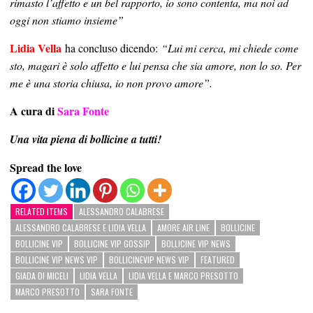
rimasto l’affetto e un bel rapporto, io sono contenta, ma noi ad
oggi non stiamo insieme”
Lidia Vella
ha concluso dicendo:
“Lui mi cerca, mi chiede come
sto, magari è solo affetto e lui pensa che sia amore, non lo so. Per
me è una storia chiusa, io non provo amore”.
A cura di
Sara Fonte
Una vita piena di bollicine a tutti!
Spread the love
RELATED ITEMS
ALESSANDRO CALABRESE
ALESSANDRO CALABRESE E LIDIA VELLA
AMORE AIR LINE
BOLLICINE
BOLLICINE VIP
BOLLICINE VIP GOSSIP
BOLLICINE VIP NEWS
BOLLICINE VIP NEWS VIP
BOLLICINEVIP NEWS VIP
FEATURED
GIADA DI MICELI
LIDIA VELLA
LIDIA VELLA E MARCO PRESOTTO
MARCO PRESOTTO
SARA FONTE