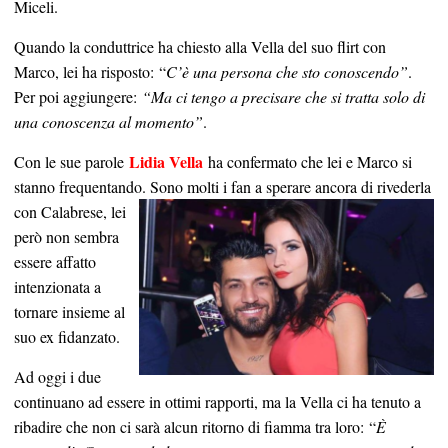
Miceli.
Quando la conduttrice ha chiesto alla Vella del suo flirt con
Marco, lei ha risposto: “
C’è una persona che sto conoscendo”
.
Per poi aggiungere:
“Ma ci tengo a precisare che si tratta solo di
una conoscenza al momento”
.
Lidia Vella
Con le sue parole
ha confermato che lei e Marco si
stanno frequentando. Sono molti i fan a sperare
ancora di rivederla
con Calabrese, lei
però non sembra
essere affatto
intenzionata a
tornare insieme al
suo ex fidanzato.
Ad oggi i due
continuano ad essere in ottimi rapporti, ma la Vella ci ha tenuto a
ribadire che non ci sarà alcun ritorno di fiamma tra loro: “
È