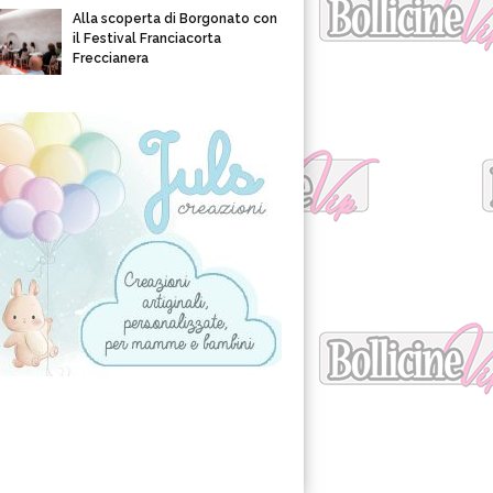
Alla scoperta di Borgonato con
il Festival Franciacorta
Freccianera