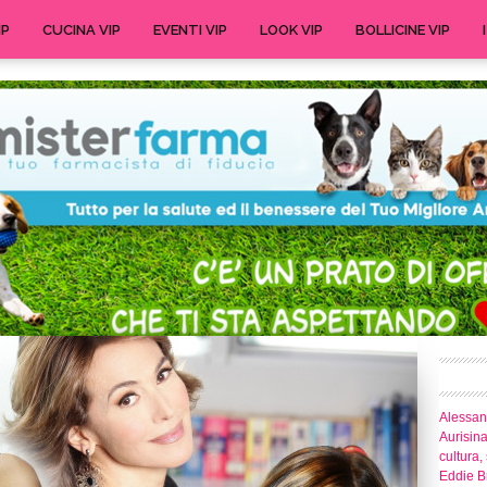
IP
CUCINA VIP
EVENTI VIP
LOOK VIP
BOLLICINE VIP
Alessand
Aurisina
cultura,
Eddie Br