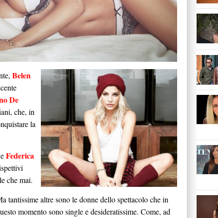
Belen
ente,
ecente
ano De
iani, che, in
nquistare la
Federica
e
ispettivi
le che mai.
a tantissime altre sono le donne dello spettacolo che in
uesto momento sono single e desideratissime. Come, ad