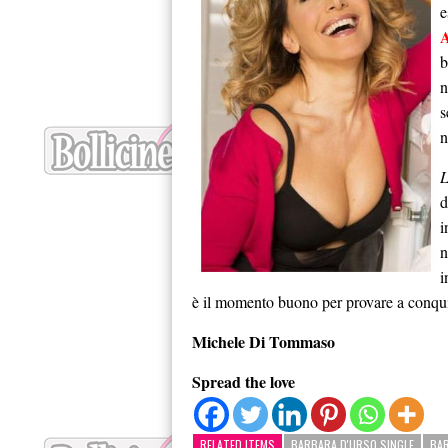
e
A
b
n
s
n
L
d
i
n
i
è il momento buono per provare a conqui
Michele Di Tommaso
Spread the love
RELATED ITEMS
BARBARA D'URSO SINGLE
BA