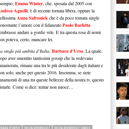
Emma Winter
sempio,
, che, sposata dal 2005 con
ndrea Agnelli
, è di recente tornata libera, oppure la
Anna Safronick
ellissima
che è da poco tornata single
Paolo Barletta
onostante l’amore con il fidanzato
embrasse andare a gonfie vele. E tra questa rosa di nomi
on poteva, certo, mancare lei.
Barbara d’Urso
a single più ambita d’Italia:
. La quale,
opo aver smentito tantissimi gossip che la vedevano
nnamorata, rimane una tra le più desiderate dagli italiani e
on solo, anche per questo 2016. Insomma, se siete
nnamorati di una tra queste bellezze della nostra tv, questo
starle. Come si dice: tentar non nuoce…
RBARA D’URSO
BELEN RODRIGUEZ
BELEN RODRIGUEZ SINGLE