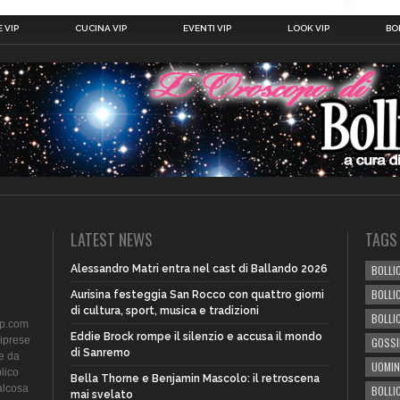
 VIP
CUCINA VIP
EVENTI VIP
LOOK VIP
BOL
LATEST NEWS
TAGS
Alessandro Matri entra nel cast di Ballando 2026
BOLLIC
BOLLI
Aurisina festeggia San Rocco con quattro giorni
di cultura, sport, musica e tradizioni
BOLLI
ip.com
Eddie Brock rompe il silenzio e accusa il mondo
riprese
GOSSI
di Sanremo
te da
UOMIN
lico
Bella Thorne e Benjamin Mascolo: il retroscena
alcosa
BOLLI
mai svelato