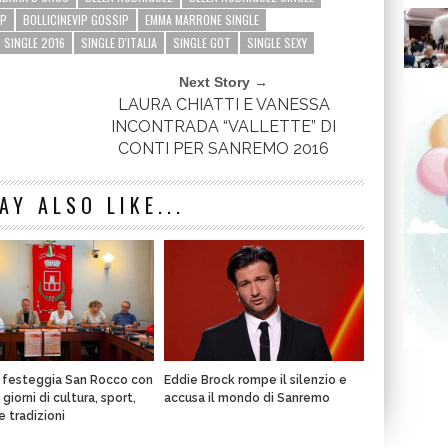
IP
BOLLICINEVIP GOSSIP
EMMA MARRONE SINGLE
SINGLE 2016
SINGLE D'ITALIA
SINGLE GOT
SINGLE SEXY
Next Story →
LAURA CHIATTI E VANESSA
INCONTRADA “VALLETTE” DI
AY ALSO LIKE...
a festeggia San Rocco con
Eddie Brock rompe il silenzio e
giorni di cultura, sport,
accusa il mondo di Sanremo
e tradizioni