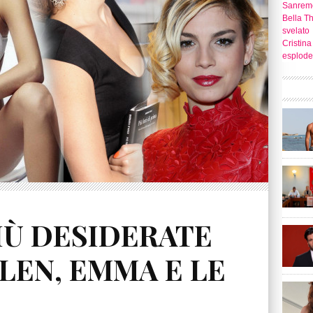
Sanrem
Bella T
svelato
Cristina
esplode
PIÙ DESIDERATE
ELEN, EMMA E LE