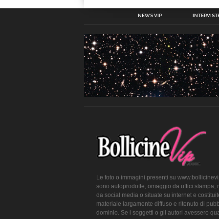
NEWS VIP
INTERVISTE
Le foto o immagini presenti su www.bollicinev
sono autoprodotte, omaggio da uffici stampa, 
da social media o situate su internet e costitui
materiale largamente diffuso e ritenuto di pubb
dominio. Se i soggetti o gli autori avessero qu