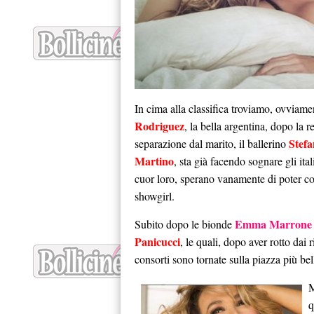
In cima alla classifica troviamo, ovviam
Rodriguez
, la bella argentina, dopo la r
Stef
separazione dal marito, il ballerino
Martino
, sta già facendo sognare gli ital
cuor loro, sperano vanamente di poter co
showgirl.
Emma Marrone
Subito dopo le bionde
Panicucci
, le quali, dopo aver rotto dai r
consorti sono tornate sulla piazza più bel
M
q