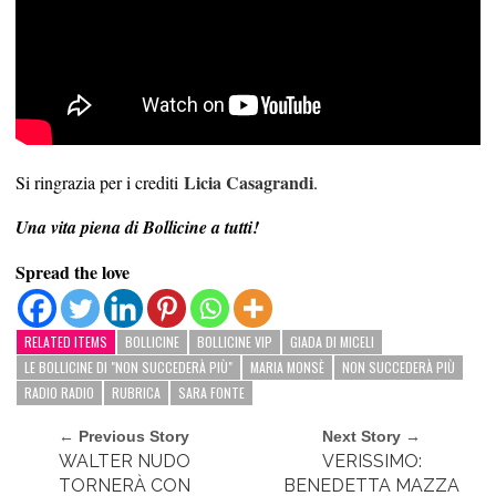
Licia Casagrandi
Si ringrazia per i crediti
.
Una vita piena di Bollicine a tutti!
Spread the love
RELATED ITEMS
BOLLICINE
BOLLICINE VIP
GIADA DI MICELI
LE BOLLICINE DI "NON SUCCEDERÀ PIÙ"
MARIA MONSÈ
NON SUCCEDERÀ PIÙ
RADIO RADIO
RUBRICA
SARA FONTE
← Previous Story
Next Story →
WALTER NUDO
VERISSIMO:
TORNERÀ CON
BENEDETTA MAZZA