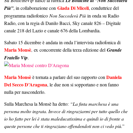
Su
BollicineVip
nasce la rubrica
Le Bollicine di “Non Succederà
Giada Di Miceli
Più”
, in collaborazione con
, conduttrice del
programma radiofonico
Non Succederà Più
in onda su Radio
Radio, con la regia di Danilo Bacci, Sky canale 826 – Digitale
canale 218 del Lazio e canale 676 della Lombardia.
Sabato 15 dicembre è andata in onda l’intervista radiofonica di
Maria Monsè
,
ex concorrente della terza edizione del
Grande
Fratello Vip
.
Maria Monsè
Daniela
è tornata a parlare del suo rapporto con
Del Secco D’Aragona
, le due non si sopportano e non fanno
nulla per nasconderlo.
Sulla Marchesa la Monsè ha detto:
“La finta marchesa è una
persona molto ingrata. Invece di ringraziarmi per tutto quello che
io ho fatto per lei è stata maleducatissima e quindi io di fronte a
queste persone che ti ringraziano offendendoti non ci vedo più.
”