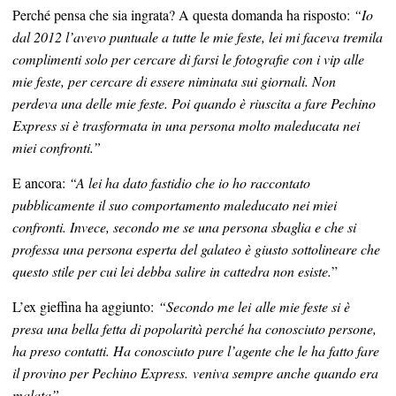
Perché pensa che sia ingrata? A questa domanda ha risposto:
“Io
dal 2012 l’avevo puntuale a tutte le mie feste, lei mi faceva tremila
complimenti solo per cercare di farsi le fotografie con i vip alle
mie feste, per cercare di essere niminata sui giornali.
Non
perdeva una delle mie feste. Poi quando è riuscita a fare Pechino
Express si è trasformata in una persona molto maleducata nei
miei confronti.”
E ancora:
“A lei ha dato fastidio che io ho raccontato
pubblicamente il suo comportamento maleducato nei miei
confronti. Invece, secondo me se una persona sbaglia e che si
professa una persona esperta del galateo è giusto sottolineare che
questo stile per cui lei debba salire in cattedra non esiste.
”
L’ex gieffina ha aggiunto:
“Secondo me lei alle mie feste si è
presa una bella fetta di popolarità perché ha conosciuto persone,
ha preso contatti. Ha conosciuto pure l’agente che le ha fatto fare
il provino per Pechino Express. veniva sempre anche quando era
malata”.