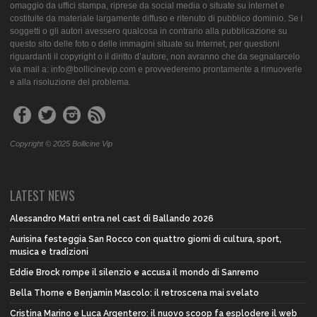
omaggio da uffici stampa, riprese da social media o situate su internet e
costituite da materiale largamente diffuso e ritenuto di pubblico dominio. Se i
soggetti o gli autori avessero qualcosa in contrario alla pubblicazione su
questo sito delle foto o delle immagini situate su Internet, per questioni
riguardanti il copyright o il diritto d’autore, non avranno che da segnalarcelo
via mail a: info@bollicinevip.com e provvederemo prontamente a rimuoverle
e alla risoluzione del problema.
Copyright © 2025 Bollicine Vip
LATEST NEWS
Alessandro Matri entra nel cast di Ballando 2026
Aurisina festeggia San Rocco con quattro giorni di cultura, sport,
musica e tradizioni
Eddie Brock rompe il silenzio e accusa il mondo di Sanremo
Bella Thorne e Benjamin Mascolo: il retroscena mai svelato
Cristina Marino e Luca Argentero: il nuovo scoop fa esplodere il web