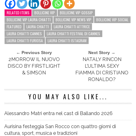
RELATED ITEMS
BOLLICINE VIP
BOLLICINE VIP GOSSIP
BOLLICINE VIP LAURA CHIATTI
BOLLICINE VIP NEWS VIP
BOLLICINE VIP SOCIAL
FEATURED
LAURA CHIATTI
LAURA CHIATTI ATTRICE
LAURA CHIATTI CANNES
LAURA CHIATTI FESTIVAL DI CANNES
LAURA CHIATTI FURIOSA
LAURA CHIATTI ISTAGRAM
← Previous Story
Next Story →
2MORROW IL NUOVO
NATALY RINCON
DISCO BY FIRSTLIGHT
L’ULTIMA SEXY
& SIMSON
FIAMMA DI CRISTIANO
RONALDO?
YOU MAY ALSO LIKE...
Alessandro Matri entra nel cast di Ballando 2026
Aurisina festeggia San Rocco con quattro giorni di
cultura, sport, musica e tradizioni