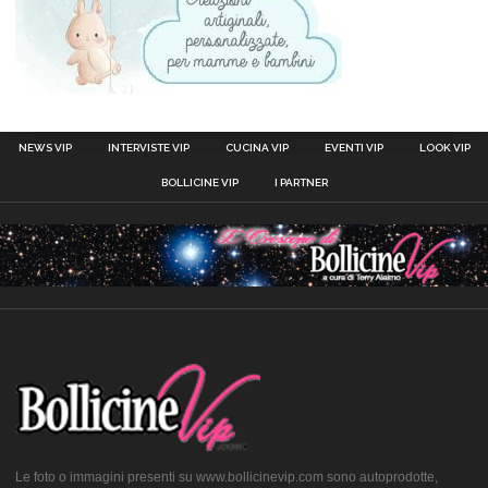
NEWS VIP
INTERVISTE VIP
CUCINA VIP
EVENTI VIP
LOOK VIP
BOLLICINE VIP
I PARTNER
Le foto o immagini presenti su www.bollicinevip.com sono autoprodotte,