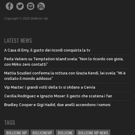
Copyright © 2025 Bollicine Vip
LATEST NEWS
A Casa di Emy, il gusto dei ricordi conquista la tv
Perla Vatiero su Temptation Island svela: “Non lo ricordo con gioia,
con Mirko zero contatti”
Mattia Scudieri conferma la rottura con Grazia Kendi, lei svela: “Mi è
crollato il mondo addosso”
Vip Master: i grandi volti della tv si sfidano a Cervia
Cecilia Rodriguez e Ignazio Moser: il gesto che scatena i fan
Bradley Cooper e Gigi Hadid, due anelli accendono i rumors
TAGS
BOLLICINE VIP
BOLLICINEVIP
BOLLICINE
BOLLICINE VIP NEWS