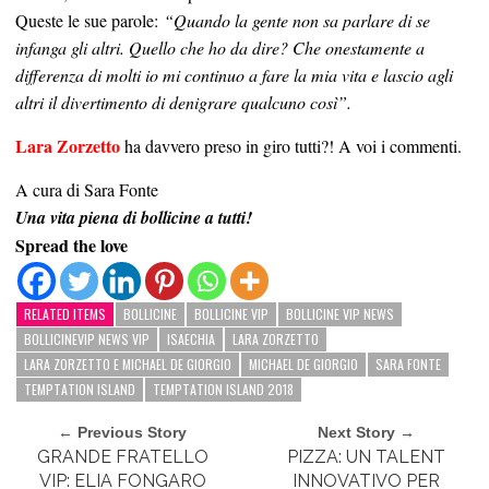
Queste le sue parole:
“Quando la gente non sa parlare di se
infanga gli altri. Quello che ho da dire? Che onestamente a
differenza di molti io mi continuo a fare la mia vita e lascio agli
altri il divertimento di denigrare qualcuno così”.
Lara Zorzetto
ha davvero preso in giro tutti?! A voi i commenti.
A cura di Sara Fonte
Una vita piena di bollicine a tutti!
Spread the love
RELATED ITEMS
BOLLICINE
BOLLICINE VIP
BOLLICINE VIP NEWS
BOLLICINEVIP NEWS VIP
ISAECHIA
LARA ZORZETTO
LARA ZORZETTO E MICHAEL DE GIORGIO
MICHAEL DE GIORGIO
SARA FONTE
TEMPTATION ISLAND
TEMPTATION ISLAND 2018
← Previous Story
Next Story →
GRANDE FRATELLO
PIZZA: UN TALENT
VIP: ELIA FONGARO
INNOVATIVO PER