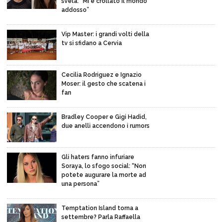
svela: “Mi è crollato il mondo
addosso”
Vip Master: i grandi volti della
tv si sfidano a Cervia
Cecilia Rodriguez e Ignazio
Moser: il gesto che scatena i
fan
Bradley Cooper e Gigi Hadid,
due anelli accendono i rumors
Gli haters fanno infuriare
Soraya, lo sfogo social: “Non
potete augurare la morte ad
una persona”
Temptation Island torna a
settembre? Parla Raffaella