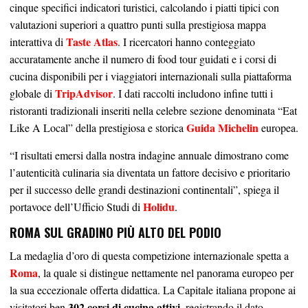
cinque specifici indicatori turistici, calcolando i piatti tipici con
valutazioni superiori a quattro punti sulla prestigiosa mappa
Taste Atlas
interattiva di
. I ricercatori hanno conteggiato
accuratamente anche il numero di food tour guidati e i corsi di
cucina disponibili per i viaggiatori internazionali sulla piattaforma
TripAdvisor
globale di
. I dati raccolti includono infine tutti i
ristoranti tradizionali inseriti nella celebre sezione denominata “Eat
Guida Michelin
Like A Local” della prestigiosa e storica
europea.
“I risultati emersi dalla nostra indagine annuale dimostrano come
l’autenticità culinaria sia diventata un fattore decisivo e prioritario
per il successo delle grandi destinazioni continentali”, spiega il
Holidu
portavoce dell’Ufficio Studi di
.
ROMA SUL GRADINO PIÙ ALTO DEL PODIO
La medaglia d’oro di questa competizione internazionale spetta a
Roma
, la quale si distingue nettamente nel panorama europeo per
la sua eccezionale offerta didattica. La Capitale italiana propone ai
302 corsi di cucina attivi
visitatori ben
, registrando il dato