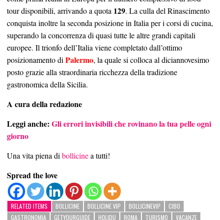
129
tour disponibili, arrivando a quota
. La culla del Rinascimento
conquista inoltre la seconda posizione in Italia per i corsi di cucina,
superando la concorrenza di quasi tutte le altre grandi capitali
europee. Il trionfo dell’Italia viene completato dall’ottimo
Palermo
posizionamento di
, la quale si colloca al diciannovesimo
posto grazie alla straordinaria ricchezza della tradizione
gastronomica della Sicilia.
A cura della redazione
Leggi anche:
Gli errori invisibili che rovinano la tua pelle ogni
giorno
Una vita piena di
bollicine
a tutti!
Spread the love
RELATED ITEMS
BOLLICINE
BOLLICINE VIP
BOLLICINEVIP
CIBO
GASTRONOMIA
GETYOURGUIDE
HOLIDU
ROMA
TURISMO
VACANZE