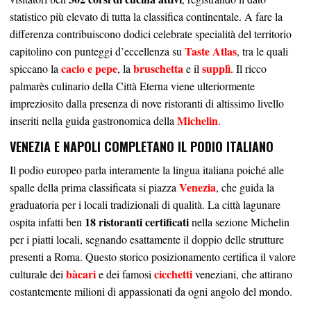
statistico più elevato di tutta la classifica continentale. A fare la
differenza contribuiscono dodici celebrate specialità del territorio
Taste Atlas
capitolino con punteggi d’eccellenza su
, tra le quali
cacio e pepe
bruschetta
supplì
spiccano la
, la
e il
. Il ricco
palmarès culinario della Città Eterna viene ulteriormente
impreziosito dalla presenza di nove ristoranti di altissimo livello
Michelin
inseriti nella guida gastronomica della
.
VENEZIA E NAPOLI COMPLETANO IL PODIO ITALIANO
Il podio europeo parla interamente la lingua italiana poiché alle
Venezia
spalle della prima classificata si piazza
, che guida la
graduatoria per i locali tradizionali di qualità. La città lagunare
18 ristoranti certificati
ospita infatti ben
nella sezione Michelin
per i piatti locali, segnando esattamente il doppio delle strutture
presenti a Roma. Questo storico posizionamento certifica il valore
bàcari
cicchetti
culturale dei
e dei famosi
veneziani, che attirano
costantemente milioni di appassionati da ogni angolo del mondo.