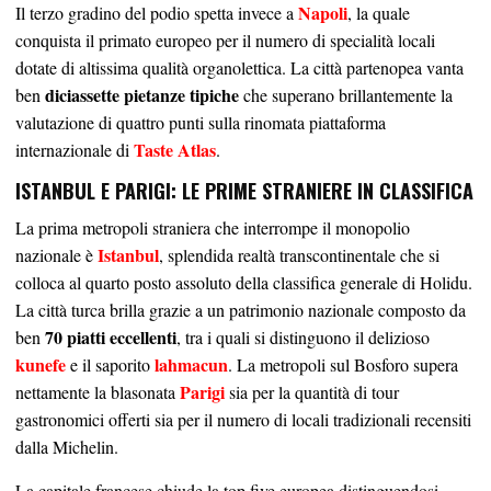
Napoli
Il terzo gradino del podio spetta invece a
, la quale
conquista il primato europeo per il numero di specialità locali
dotate di altissima qualità organolettica. La città partenopea vanta
diciassette pietanze tipiche
ben
che superano brillantemente la
valutazione di quattro punti sulla rinomata piattaforma
Taste Atlas
internazionale di
.
ISTANBUL E PARIGI: LE PRIME STRANIERE IN CLASSIFICA
La prima metropoli straniera che interrompe il monopolio
Istanbul
nazionale è
, splendida realtà transcontinentale che si
colloca al quarto posto assoluto della classifica generale di Holidu.
La città turca brilla grazie a un patrimonio nazionale composto da
70 piatti eccellenti
ben
, tra i quali si distinguono il delizioso
kunefe
lahmacun
e il saporito
. La metropoli sul Bosforo supera
Parigi
nettamente la blasonata
sia per la quantità di tour
gastronomici offerti sia per il numero di locali tradizionali recensiti
dalla Michelin.
La capitale francese chiude la top five europea distinguendosi