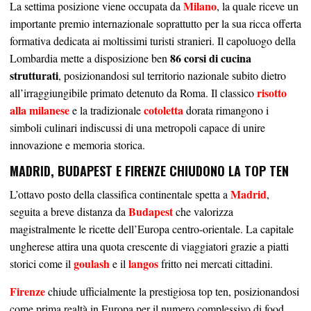
Milano
La settima posizione viene occupata da
, la quale riceve un
importante premio internazionale soprattutto per la sua ricca offerta
formativa dedicata ai moltissimi turisti stranieri. Il capoluogo della
86 corsi di cucina
Lombardia mette a disposizione ben
strutturati
, posizionandosi sul territorio nazionale subito dietro
risotto
all’irraggiungibile primato detenuto da Roma. Il classico
alla milanese
cotoletta
e la tradizionale
dorata rimangono i
simboli culinari indiscussi di una metropoli capace di unire
innovazione e memoria storica.
MADRID, BUDAPEST E FIRENZE CHIUDONO LA TOP TEN
Madrid
L’ottavo posto della classifica continentale spetta a
,
Budapest
seguita a breve distanza da
che valorizza
magistralmente le ricette dell’Europa centro-orientale. La capitale
ungherese attira una quota crescente di viaggiatori grazie a piatti
goulash
langos
storici come il
e il
fritto nei mercati cittadini.
Firenze
chiude ufficialmente la prestigiosa top ten, posizionandosi
come prima realtà in Europa per il numero complessivo di food