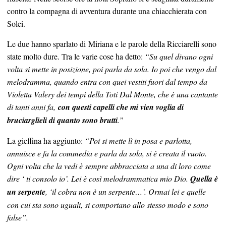
contro la compagna di avventura durante una chiacchierata con
Solei.
Le due hanno sparlato di Miriana e le parole della Ricciarelli sono
state molto dure. Tra le varie cose ha detto:
“Su quel divano ogni
volta si mette in posizione, poi parla da sola. Io poi che vengo dal
melodramma, quando entra con quei vestiti fuori dal tempo da
Violetta Valery dei tempi della Toti Dal Monte, che è una cantante
di tanti anni fa,
con questi capelli che mi vien voglia di
bruciarglieli di quanto sono brutti
.”
La gieffina ha aggiunto:
“Poi si mette lì in posa e parlotta,
annuisce e fa la commedia e parla da sola, si è creata il vuoto.
Ogni volta che la vedi è sempre abbracciata a una di loro come
dire ‘ ti consolo io’. Lei è così melodrammatica mio Dio.
Quella è
un serpente
, ‘il cobra non è un serpente…’. Ormai lei e quelle
con cui sta sono uguali, si comportano allo stesso modo e sono
false”.