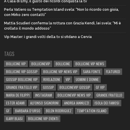
A Casa di Emy, il gusto dei ricordi conquista la tv
Perla Vatiero su Temptation Island svela: “Non lo ricordo con gioia,
con Mirko zero contatti”
Mattia Scudieri conferma la rottura con Grazia Kendi, lei svela: “Mi è
crollato il mondo addosso”
Vip Master: i grandi volti della tv si sfidano a Cervia
TAGS
BOLLICINE VIP
BOLLICINEVIP
BOLLICINE
BOLLICINE VIP NEWS
BOLLICINE VIP GOSSIP
BOLLICINE VIP NEWS VIP
SARA FONTE
FEATURED
GOSSIP BOLLICINE VIP
RIVELAZIONI
VIP
UOMINI E DONNE
GRANDE FRATELLO VIP
GOSSIP
BOLLICINEVIP GOSSIP
GF VIP
MARIA DE FILIPPI
INSTAGRAM
BOLLICINEVIP NEWS VIP
GRANDE FRATELLO
ESTER ADAMI
ALFONSO SIGNORINI
ANDREA IANNUZZI
ISOLA DEI FAMOSI
GF
BARBARA D’URSO
BELEN RODRIGUEZ
TEMPTATION ISLAND
ILARY BLASI
BOLLICINE VIP EVENTI