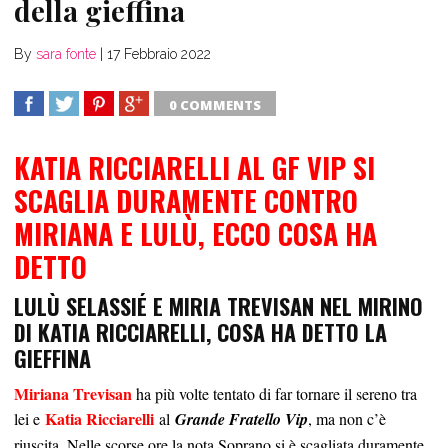
della gieffina
By
sara fonte
|
17 Febbraio 2022
0 COMMENTS
SHARE
TWEET
SHARE
SHARE
KATIA RICCIARELLI AL GF VIP SI
SCAGLIA DURAMENTE CONTRO
MIRIANA E LULÙ, ECCO COSA HA
DETTO
LULÙ SELASSIÉ E MIRIA TREVISAN NEL MIRINO
DI KATIA RICCIARELLI, COSA HA DETTO LA
GIEFFINA
Miriana Trevisan
ha più volte tentato di far tornare il sereno tra
Katia Ricciarelli
lei e
al
Grande Fratello Vip
, ma non c’è
riuscita. Nelle scorse ore la nota Soprano si è scagliata duramente