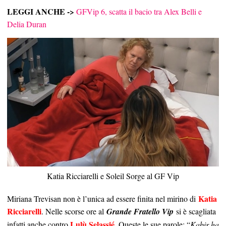
LEGGI ANCHE ->
GFVip 6, scatta il bacio tra Alex Belli e
Delia Duran
Katia Ricciarelli e Soleil Sorge al GF Vip
Katia
Miriana Trevisan non è l’unica ad essere finita nel mirino di
Ricciarelli
. Nelle scorse ore al
Grande Fratello Vip
si è scagliata
Lulù Selassié
.
infatti anche contro
Queste le sue parole: “
Kabir ha