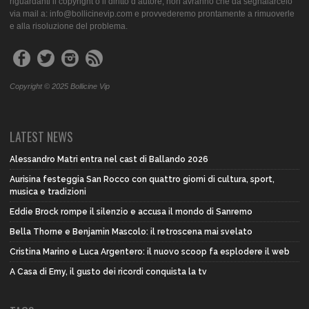
riguardanti il copyright o il diritto d’autore, non avranno che da segnalarcelo
via mail a: info@bollicinevip.com e provvederemo prontamente a rimuoverle
e alla risoluzione del problema.
Copyright © 2025 Bollicine Vip
LATEST NEWS
Alessandro Matri entra nel cast di Ballando 2026
Aurisina festeggia San Rocco con quattro giorni di cultura, sport,
musica e tradizioni
Eddie Brock rompe il silenzio e accusa il mondo di Sanremo
Bella Thorne e Benjamin Mascolo: il retroscena mai svelato
Cristina Marino e Luca Argentero: il nuovo scoop fa esplodere il web
A Casa di Emy, il gusto dei ricordi conquista la tv