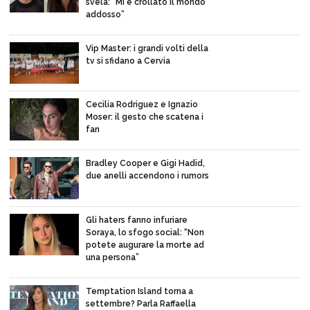
svela: “Mi è crollato il mondo
addosso”
Vip Master: i grandi volti della
tv si sfidano a Cervia
Cecilia Rodriguez e Ignazio
Moser: il gesto che scatena i
fan
Bradley Cooper e Gigi Hadid,
due anelli accendono i rumors
Gli haters fanno infuriare
Soraya, lo sfogo social: “Non
potete augurare la morte ad
una persona”
Temptation Island torna a
settembre? Parla Raffaella