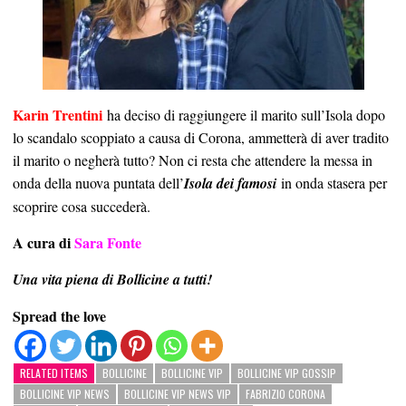
Karin Trentini
ha deciso di raggiungere il marito sull’Isola dopo
lo scandalo scoppiato a causa di Corona, ammetterà di aver tradito
il marito o negherà tutto? Non ci resta che attendere la messa in
onda della nuova puntata dell’
Isola dei famosi
in onda stasera per
scoprire cosa succederà.
A cura di
Sara Fonte
Una vita piena di Bollicine a tutti!
Spread the love
RELATED ITEMS
BOLLICINE
BOLLICINE VIP
BOLLICINE VIP GOSSIP
BOLLICINE VIP NEWS
BOLLICINE VIP NEWS VIP
FABRIZIO CORONA