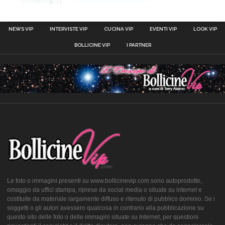
NEWS VIP
INTERVISTE VIP
CUCINA VIP
EVENTI VIP
LOOK VIP
BOLLICINE VIP
I PARTNER
Le foto o immagini presenti su www.bollicinevip.com sono autoprodotte,
omaggio da uffici stampa, riprese da social media o situate su internet e
costituite da materiale largamente diffuso e ritenuto di pubblico dominio. Se i
soggetti o gli autori avessero qualcosa in contrario alla pubblicazione su
questo sito delle foto o delle immagini situate su Internet, per questioni