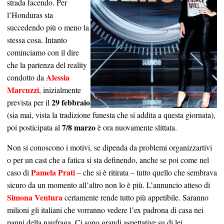
strada facendo. Per
l’Honduras sta
succedendo più o meno la
stessa cosa. Intanto
cominciamo con il dire
che la partenza del reality
Alessia
condotto da
Marcuzzi
, inizialmente
29 febbraio
prevista per il
(sia mai, vista la tradizione funesta che si addita a questa giornata),
7/8 marzo
poi posticipata al
è ora nuovamente slittata.
Non si conoscono i motivi, se dipenda da problemi organizzartivi
o per un cast che a fatica si sta definendo, anche se poi come nel
Pamela Prati
caso di
– che si è ritirata – tutto quello che sembrava
sicuro da un momento all’altro non lo è più. L’annuncio atteso di
Simona Ventura
certamente rende tutto più appetibile. Saranno
milioni gli italiani che vorranno vedere l’ex padrona di casa nei
panni della naufraga. Ci sono grandi aspettative su di lei.