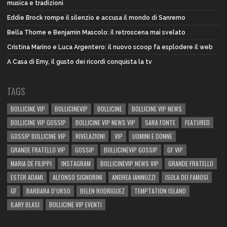
musica e tradizioni
Eddie Brock rompe il silenzio e accusa il mondo di Sanremo
Bella Thorne e Benjamin Mascolo: il retroscena mai svelato
Cristina Marino e Luca Argentero: il nuovo scoop fa esplodere il web
A Casa di Emy, il gusto dei ricordi conquista la tv
TAGS
BOLLICINE VIP
BOLLICINEVIP
BOLLICINE
BOLLICINE VIP NEWS
BOLLICINE VIP GOSSIP
BOLLICINE VIP NEWS VIP
SARA FONTE
FEATURED
GOSSIP BOLLICINE VIP
RIVELAZIONI
VIP
UOMINI E DONNE
GRANDE FRATELLO VIP
GOSSIP
BOLLICINEVIP GOSSIP
GF VIP
MARIA DE FILIPPI
INSTAGRAM
BOLLICINEVIP NEWS VIP
GRANDE FRATELLO
ESTER ADAMI
ALFONSO SIGNORINI
ANDREA IANNUZZI
ISOLA DEI FAMOSI
GF
BARBARA D’URSO
BELEN RODRIGUEZ
TEMPTATION ISLAND
ILARY BLASI
BOLLICINE VIP EVENTI