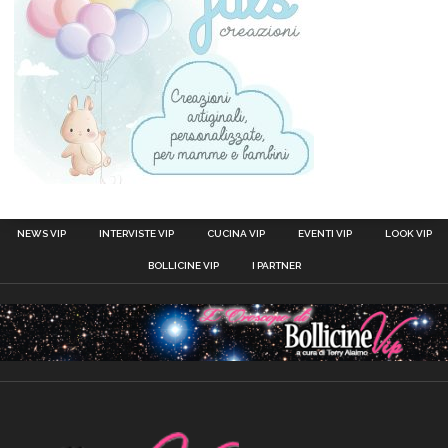
NEWS VIP
INTERVISTE VIP
CUCINA VIP
EVENTI VIP
LOOK VIP
BOLLICINE VIP
I PARTNER