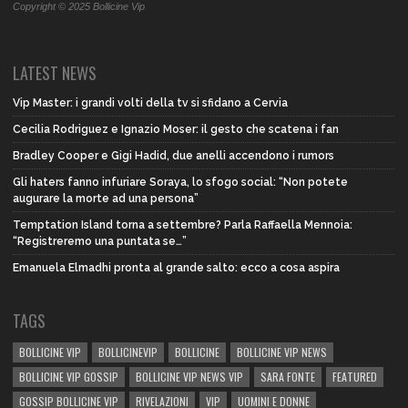
Copyright © 2025 Bollicine Vip
LATEST NEWS
Vip Master: i grandi volti della tv si sfidano a Cervia
Cecilia Rodriguez e Ignazio Moser: il gesto che scatena i fan
Bradley Cooper e Gigi Hadid, due anelli accendono i rumors
Gli haters fanno infuriare Soraya, lo sfogo social: “Non potete
augurare la morte ad una persona”
Temptation Island torna a settembre? Parla Raffaella Mennoia:
“Registreremo una puntata se…”
Emanuela Elmadhi pronta al grande salto: ecco a cosa aspira
TAGS
BOLLICINE VIP
BOLLICINEVIP
BOLLICINE
BOLLICINE VIP NEWS
BOLLICINE VIP GOSSIP
BOLLICINE VIP NEWS VIP
SARA FONTE
FEATURED
GOSSIP BOLLICINE VIP
RIVELAZIONI
VIP
UOMINI E DONNE