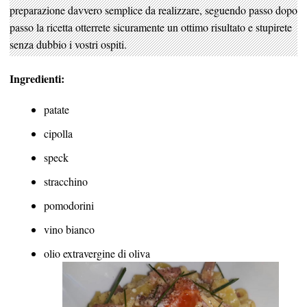
preparazione davvero semplice da realizzare, seguendo passo dopo
passo la ricetta otterrete sicuramente un ottimo risultato e stupirete
senza dubbio i vostri ospiti.
Ingredienti:
patate
cipolla
speck
stracchino
pomodorini
vino bianco
olio extravergine di oliva