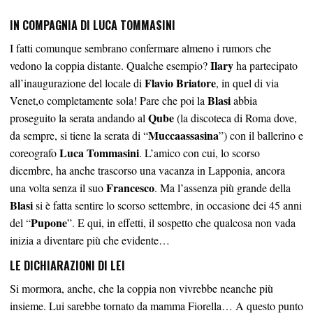
IN COMPAGNIA DI LUCA TOMMASINI
I fatti comunque sembrano confermare almeno i rumors che
Ilary
vedono la coppia distante. Qualche esempio?
ha partecipato
Flavio Briatore
all’inaugurazione del locale di
, in quel di via
Blasi
Venet,o completamente sola! Pare che poi la
abbia
Qube
proseguito la serata andando al
(la discoteca di Roma dove,
Muccaassasina
da sempre, si tiene la serata di “
”) con il ballerino e
Luca Tommasini
coreografo
. L’amico con cui, lo scorso
dicembre, ha anche trascorso una vacanza in Lapponia, ancora
Francesco
una volta senza il suo
. Ma l’assenza più grande della
Blasi
si è fatta sentire lo scorso settembre, in occasione dei 45 anni
Pupone
del “
”. E qui, in effetti, il sospetto che qualcosa non vada
inizia a diventare più che evidente…
LE DICHIARAZIONI DI LEI
Si mormora, anche, che la coppia non vivrebbe neanche più
insieme. Lui sarebbe tornato da mamma Fiorella… A questo punto