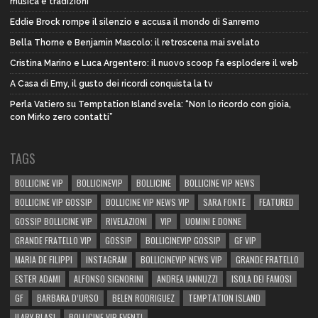
musica e tradizioni
Eddie Brock rompe il silenzio e accusa il mondo di Sanremo
Bella Thorne e Benjamin Mascolo: il retroscena mai svelato
Cristina Marino e Luca Argentero: il nuovo scoop fa esplodere il web
A Casa di Emy, il gusto dei ricordi conquista la tv
Perla Vatiero su Temptation Island svela: “Non lo ricordo con gioia,
con Mirko zero contatti”
TAGS
BOLLICINE VIP
BOLLICINEVIP
BOLLICINE
BOLLICINE VIP NEWS
BOLLICINE VIP GOSSIP
BOLLICINE VIP NEWS VIP
SARA FONTE
FEATURED
GOSSIP BOLLICINE VIP
RIVELAZIONI
VIP
UOMINI E DONNE
GRANDE FRATELLO VIP
GOSSIP
BOLLICINEVIP GOSSIP
GF VIP
MARIA DE FILIPPI
INSTAGRAM
BOLLICINEVIP NEWS VIP
GRANDE FRATELLO
ESTER ADAMI
ALFONSO SIGNORINI
ANDREA IANNUZZI
ISOLA DEI FAMOSI
GF
BARBARA D’URSO
BELEN RODRIGUEZ
TEMPTATION ISLAND
ILARY BLASI
BOLLICINE VIP EVENTI