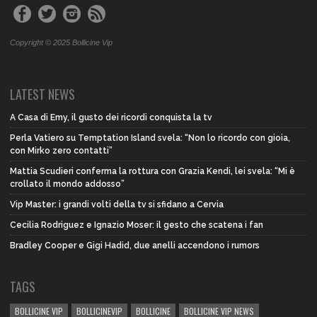
Copyright © 2025 Bollicine Vip
LATEST NEWS
A Casa di Emy, il gusto dei ricordi conquista la tv
Perla Vatiero su Temptation Island svela: “Non lo ricordo con gioia,
con Mirko zero contatti”
Mattia Scudieri conferma la rottura con Grazia Kendi, lei svela: “Mi è
crollato il mondo addosso”
Vip Master: i grandi volti della tv si sfidano a Cervia
Cecilia Rodriguez e Ignazio Moser: il gesto che scatena i fan
Bradley Cooper e Gigi Hadid, due anelli accendono i rumors
TAGS
BOLLICINE VIP
BOLLICINEVIP
BOLLICINE
BOLLICINE VIP NEWS