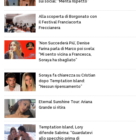
sui social: “Merita rispetto”
Alla scoperta di Borgonato con
il Festival Franciacorta
Freccianera
‘Non Succederà Più’, Denise
Farina parla di Marco poi svela:
“Mi sento vicina a Francesca,
Soraya ha sbagliato”
Soraya fa chiarezza su Cristian
dopo Temptation Island:
“Nessun ripensamento”
Eternal Sunshine Tour: Ariana
Grande si ritira
Temptation Island, Lory
difende Sabrina: “Guardatevi
allo specchio prima di