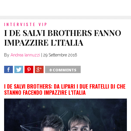
INTERVISTE VIP
I DE SALVI BROTHERS FANNO
IMPAZZIRE L’ITALIA
By
Andrea Iannuzzi
|
29 Settembre 2016
0 COMMENTS
SHARE
TWEET
SHARE
SHARE
I DE SALVI BROTHERS: DA LIPARI I DUE FRATELLI DJ CHE
STANNO FACENDO IMPAZZIRE L’ITALIA