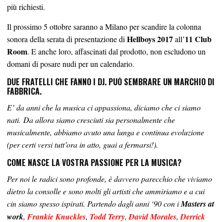
più richiesti.
Il prossimo 5 ottobre saranno a Milano per scandire la colonna
Hellboys 2017
11 Club
sonora della serata di presentazione di
all’
Room
. E anche loro, affascinati dal prodotto, non escludono un
domani di posare nudi per un calendario.
DUE FRATELLI CHE FANNO I DJ. PUÒ SEMBRARE UN MARCHIO DI
FABBRICA.
E’ da anni che la musica ci appassiona, diciamo che ci siamo
nati. Da allora siamo cresciuti sia personalmente che
musicalmente, abbiamo avuto una lunga e continua evoluzione
(per certi versi tutt’ora in atto, guai a fermarsi!).
COME NASCE LA VOSTRA PASSIONE PER LA MUSICA?
Per noi le radici sono profonde, è davvero parecchio che viviamo
dietro la consolle e sono molti gli artisti che ammiriamo e a cui
cin siamo spesso ispirati. Partendo dagli anni ‘90 con i
Masters at
work
,
Frankie Knuckles
,
Todd Terry
,
David Morales
,
Derrick