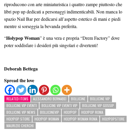
riproducono con arte miniaturistica i quattro zampe piuttosto che
libri pop up dedicati a personaggi indimenticabili. Non manca lo
spazio Nail Bar per dedicarsi all’aspetto estetico di mani e piedi
mentre si sorseggia la bevanda preferita.
Holypop Woman
“
” è una vera e propria “Drem Factory” dove
poter soddisfare i desideri più singolari e divertenti!
Deborah Bettega
Spread the love
RELATED ITEMS
ALESSANDRO BERNABEI
BOLLICINE
BOLLICINE VIP
BOLLICINE VIP EVENTI
BOLLICINE VIP EVENTI VIP
BOLLICINE VIP GOSSIP
BOLLICINE VIP NEWS
BOLLICINEVIP
HOLYPOP
HOLYPOP ROMA
HOLYPOP STORE
HOLYPOP WOMAN
HOLYPOP WOMAN ROMA
HOLYPOPSTORE
MAURIZIO CHERCHI