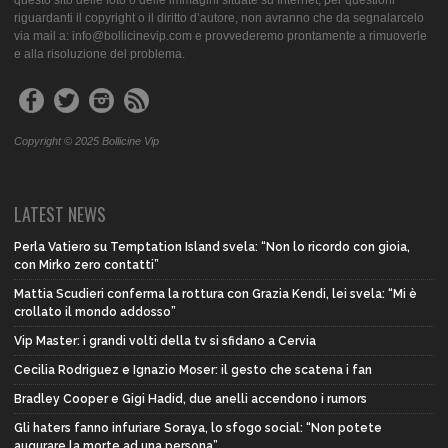
riguardanti il copyright o il diritto d’autore, non avranno che da segnalarcelo
via mail a: info@bollicinevip.com e provvederemo prontamente a rimuoverle
e alla risoluzione del problema.
Copyright © 2025 Bollicine Vip
LATEST NEWS
Perla Vatiero su Temptation Island svela: “Non lo ricordo con gioia,
con Mirko zero contatti”
Mattia Scudieri conferma la rottura con Grazia Kendi, lei svela: “Mi è
crollato il mondo addosso”
Vip Master: i grandi volti della tv si sfidano a Cervia
Cecilia Rodriguez e Ignazio Moser: il gesto che scatena i fan
Bradley Cooper e Gigi Hadid, due anelli accendono i rumors
Gli haters fanno infuriare Soraya, lo sfogo social: “Non potete
augurare la morte ad una persona”