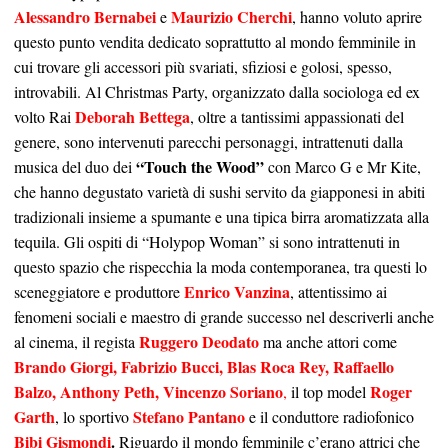
Alessandro Bernabei
Maurizio Cherchi
e
, hanno voluto aprire
questo punto vendita dedicato soprattutto al mondo femminile in
cui trovare gli accessori più svariati, sfiziosi e golosi, spesso,
introvabili. Al Christmas Party, organizzato dalla sociologa ed ex
Deborah Bettega
volto Rai
, oltre a tantissimi appassionati del
genere, sono intervenuti parecchi personaggi, intrattenuti dalla
“Touch the Wood”
musica del duo dei
con Marco G e Mr Kite,
che hanno degustato varietà di sushi servito da giapponesi in abiti
tradizionali insieme a spumante e una tipica birra aromatizzata alla
tequila. Gli ospiti di “Holypop Woman” si sono intrattenuti in
questo spazio che rispecchia la moda contemporanea, tra questi lo
Enrico
Vanzina
sceneggiatore e produttore
, attentissimo ai
fenomeni sociali e maestro di grande successo nel descriverli anche
Ruggero Deodato
al cinema, il regista
ma anche attori come
Brando Giorgi, Fabrizio Bucci, Blas Roca Rey, Raffaello
Balzo, Anthony Peth, Vincenzo Soriano
Roger
,
il top model
Garth
Stefano Pantano
, lo sportivo
e il conduttore radiofonico
Bibi Gismondi
.
Riguardo il mondo femminile c’erano attrici che