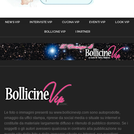
NEWS VIP
INTERVISTE VIP
CUCINA VIP
EVENTI VIP
LOOK VIP
BOLLICINE VIP
I PARTNER
Le foto o immagini presenti su www.bollicinevip.com sono autoprodotte,
omaggio da uffici stampa, riprese da social media o situate su internet e
costituite da materiale largamente diffuso e ritenuto di pubblico dominio. Se i
soggetti o gli autori avessero qualcosa in contrario alla pubblicazione su
questo sito delle foto o delle immagini situate su Internet, per questioni