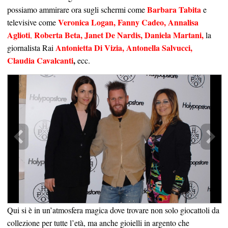
Barbara Tabita
possiamo ammirare ora sugli schermi come
e
Veronica Logan, Fanny Cadeo, Annalisa
televisive come
Aglioti
Roberta Beta, Janet De Nardis, Daniela Martani,
,
la
Antonietta Di Vizia, Antonella Salvucci,
giornalista Rai
Claudia Cavalcanti
,
ecc.
Qui si è in un’atmosfera magica dove trovare non solo giocattoli da
collezione per tutte l’età, ma anche gioielli in argento che