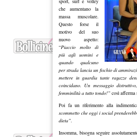
sport, surf e volley
che aumentano la
massa muscolare.
Questo forse il
motivo del suo
nuovo aspetto:
“
Piaccio molto di
più agli uomini e
quando qualcuno
per strada lancia un fischio di ammirazi
mettere in guardia tante ragazze denu
coincidano. Un messaggio distruttivo
femminilità a tutto tondo!”
così afferma 
Poi fa un riferimento alla indimenti
scommetto che oggi i social prenderebbe
dieta”.
Insomma, bisogna seguire assolutament