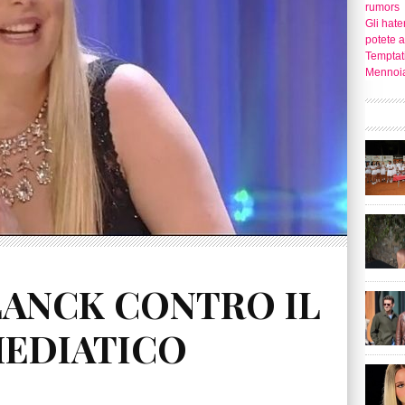
rumors
Gli hate
potete 
Temptati
Mennoia
LANCK CONTRO IL
MEDIATICO