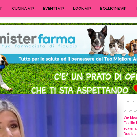
IP
CUCINA VIP
EVENTI VIP
LOOK VIP
BOLLICINE VIP
Vip Mast
Cecilia 
scatena 
Bradley