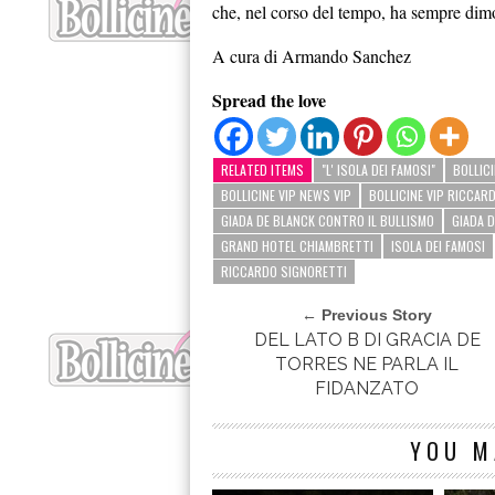
che, nel corso del tempo, ha sempre dimost
A cura di Armando Sanchez
Spread the love
RELATED ITEMS
"L' ISOLA DEI FAMOSI"
BOLLICI
BOLLICINE VIP NEWS VIP
BOLLICINE VIP RICCAR
GIADA DE BLANCK CONTRO IL BULLISMO
GIADA 
GRAND HOTEL CHIAMBRETTI
ISOLA DEI FAMOSI
RICCARDO SIGNORETTI
← Previous Story
DEL LATO B DI GRACIA DE
TORRES NE PARLA IL
FIDANZATO
YOU M