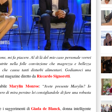
one, mi fa piacere. Al di là del mio caso personale vorrei
trite nella folle convinzione che magrezza e bellezza
, che causa tanti disturbi alimentari. Godiamoci una
Riccardo Signoretti
sul magazine diretto da
.
Marylin Monroe
cabile
: “
Avete presente Marylin? Io
ro di mira persino lei consigliandole di fare una robusta
Giada de Blanck
e i suggerimenti di
, donna intelligente