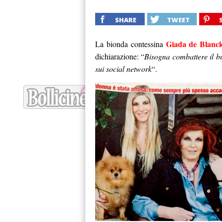
SHARE
TWEET
Giada de Blanc
La bionda contessina
dichiarazione: “
Bisogna combattere il bu
sui social network
“.