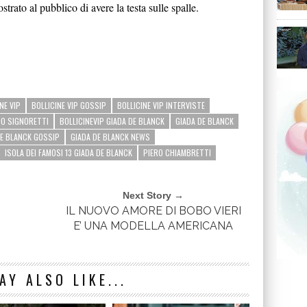
rato al pubblico di avere la testa sulle spalle.
NE VIP
BOLLICINE VIP GOSSIP
BOLLICINE VIP INTERVISTE
DO SIGNORETTI
BOLLICINEVIP GIADA DE BLANCK
GIADA DE BLANCK
DE BLANCK GOSSIP
GIADA DE BLANCK NEWS
ISOLA DEI FAMOSI 13 GIADA DE BLANCK
PIERO CHIAMBRETTI
Next Story →
IL NUOVO AMORE DI BOBO VIERI
E’ UNA MODELLA AMERICANA
AY ALSO LIKE...