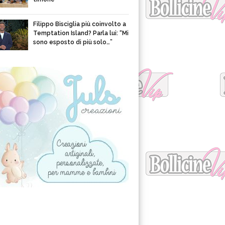
Filippo Bisciglia più coinvolto a
Temptation Island? Parla lui: “Mi
sono esposto di più solo…”