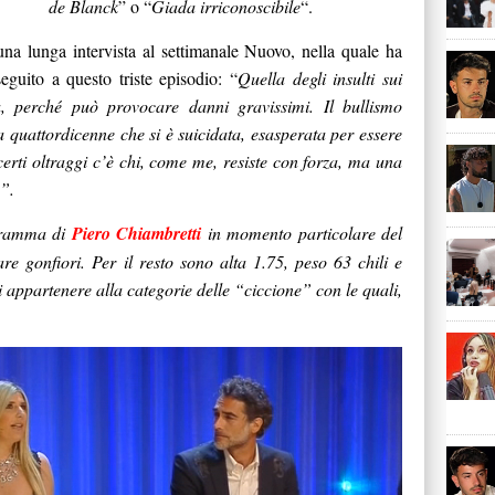
de Blanck
” o “
Giada irriconoscibile
“.
una lunga intervista al settimanale Nuovo, nella quale ha
seguito a questo triste episodio: “
Quella degli insulti sui
, perché può provocare danni gravissimi. Il bullismo
a quattordicenne che si è suicidata, esasperata per essere
erti oltraggi c’è chi, come me, resiste con forza, ma una
a”.
gramma di
Piero Chiambretti
in momento particolare del
 gonfiori. Per il resto sono alta 1.75, peso 63 chili e
i appartenere alla categorie delle “ciccione” con le quali,