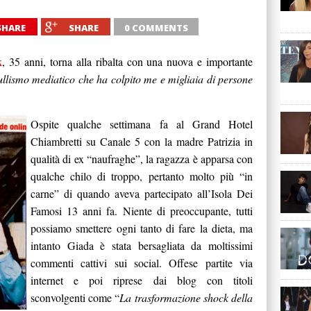
SHARE
SHARE
0 COMMENTS
k
, 35 anni, torna alla ribalta con una nuova e importante
llismo mediatico che ha colpito me e migliaia di persone
Ospite qualche settimana fa al Grand Hotel
Chiambretti su Canale 5 con la madre Patrizia in
qualità di ex “naufraghe”, la ragazza è apparsa con
qualche chilo di troppo, pertanto molto più “in
carne” di quando aveva partecipato all’Isola Dei
Famosi 13 anni fa. Niente di preoccupante, tutti
possiamo smettere ogni tanto di fare la dieta, ma
intanto Giada è stata bersagliata da moltissimi
commenti cattivi sui social. Offese partite via
internet e poi riprese dai blog con titoli
sconvolgenti come “
La trasformazione shock della