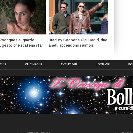
 Rodriguez e Ignazio
Bradley Cooper e Gigi Hadid, due
il gesto che scatena i fan
anelli accendono i rumors
 VIP
CUCINA VIP
EVENTI VIP
LOOK VIP
BOL