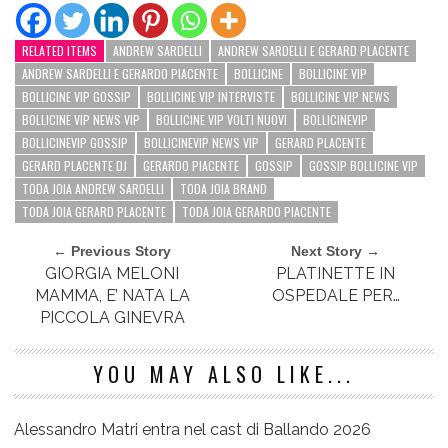
RELATED ITEMS
ANDREW SARDELLI
ANDREW SARDELLI E GERARD PLACENTE
ANDREW SARDELLI E GERARDO PIACENTE
BOLLICINE
BOLLICINE VIP
BOLLICINE VIP GOSSIP
BOLLICINE VIP INTERVISTE
BOLLICINE VIP NEWS
BOLLICINE VIP NEWS VIP
BOLLICINE VIP VOLTI NUOVI
BOLLICINEVIP
BOLLICINEVIP GOSSIP
BOLLICINEVIP NEWS VIP
GERARD PLACENTE
GERARD PLACENTE DJ
GERARDO PIACENTE
GOSSIP
GOSSIP BOLLICINE VIP
TODA JOIA ANDREW SARDELLI
TODA JOIA BRAND
TODA JOIA GERARD PLACENTE
TODA JOIA GERARDO PIACENTE
← Previous Story
Next Story →
GIORGIA MELONI
PLATINETTE IN
MAMMA, E’ NATA LA
OSPEDALE PER…
PICCOLA GINEVRA
YOU MAY ALSO LIKE...
Alessandro Matri entra nel cast di Ballando 2026