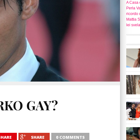
A Casa d
Perla Va
ricordo 
Mattia S
lei svel
RKO GAY?
SHARE
SHARE
0 COMMENTS