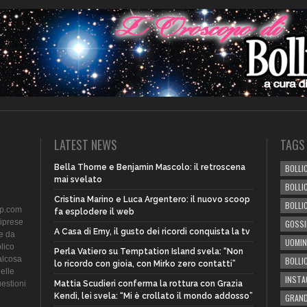
LATEST NEWS
TAGS
Bella Thorne e Benjamin Mascolo: il retroscena
BOLLIC
mai svelato
BOLLI
Cristina Marino e Luca Argentero: il nuovo scoop
BOLLI
ip.com
fa esplodere il web
riprese
GOSSI
A Casa di Emy, il gusto dei ricordi conquista la tv
te da
UOMIN
lico
Perla Vatiero su Temptation Island svela: “Non
alcosa
BOLLI
lo ricordo con gioia, con Mirko zero contatti”
delle
INST
uestioni
Mattia Scudieri conferma la rottura con Grazia
Kendi, lei svela: “Mi è crollato il mondo addosso”
GRAND