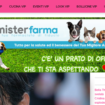
IP
CUCINA VIP
EVENTI VIP
LOOK VIP
BOLLICINE VIP
Bella T
svelato
Cristina
esplode