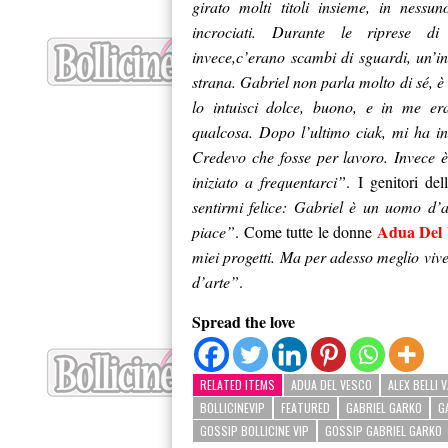
girato molti titoli insieme, in nessu
incrociati. Durante le riprese di 
invece,c’erano scambi di sguardi, un’in
strana. Gabriel non parla molto di sé, è
lo intuisci dolce, buono, e in me era
qualcosa. Dopo l’ultimo ciak, mi ha in
Credevo che fosse per lavoro. Invece è
iniziato a frequentarci”
. I genitori del
sentirmi felice: Gabriel è un uomo d’a
Adua Del 
piace”
. Come tutte le donne
miei progetti. Ma per adesso meglio vive
d’arte”
.
Spread the love
RELATED ITEMS
ADUA DEL VESCO
ALEX BELLI 
BOLLICINEVIP
FEATURED
GABRIEL GARKO
G
GOSSIP BOLLICINE VIP
GOSSIP GABRIEL GARKO