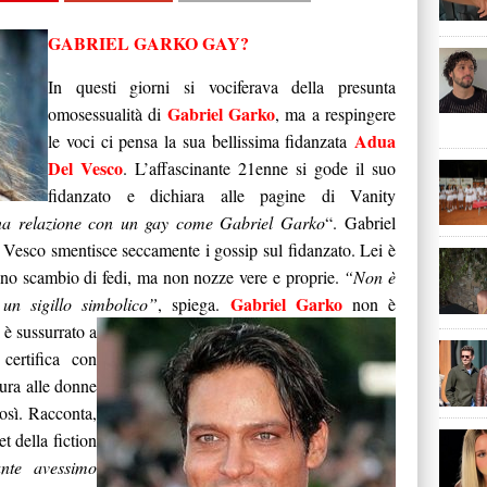
GABRIEL GARKO GAY?
In questi giorni si vociferava della presunta
Gabriel Garko
omosessualità di
, ma a respingere
Adua
le voci ci pensa la sua bellissima fidanzata
Del Vesco
. L’affascinante 21enne si gode il suo
fidanzato e dichiara alle pagine di Vanity
 una relazione con un gay come Gabriel Garko
“. Gabriel
esco smentisce seccamente i gossip sul fidanzato. Lei è
 uno scambio di fedi, ma non nozze vere e proprie.
“Non è
Gabriel Garko
 un sigillo simbolico”
, spiega.
non è
 è sussurrato a
ertifica con
gura alle donne
osì. Racconta,
t della fiction
nte avessimo