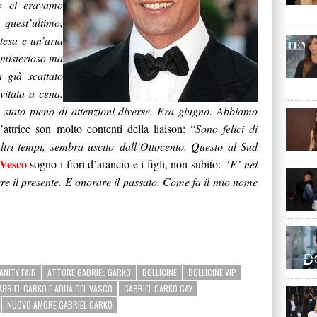
no ci eravamo
quest’ultimo,
tesa e un’aria
 misterioso ma
 già scattato
vitata a cena.
 stato pieno di attenzioni diverse. Era giugno. Abbiamo
l’attrice son molto contenti della liaison: “
Sono felici di
ltri tempi, sembra uscito dall’Ottocento. Questo al Sud
Vesco
sogno i fiori d’arancio e i figli, non subito:
“E’ nei
re il presente. E onorare il passato. Come fa il mio nome
VANITY FAIR
ATTORE GABRIEL GARKO
BOLLICINE
BOLLICINE VIP
ABRIEL GARKO E ADUA DEL VASCO
GABRIEL GARKO GAY
NUOVO AMORE GABRIEL GARKO