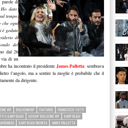
 parole
di
 Ho dato
sul tempo.
 che ogni
i è goduto
siderio di
ondo del
mo dal 26
 via di un
James Pallotta
mbre ha incontrato il presidente
: sembrava
ietro l’angolo, ma a sentire la moglie è probabile che il
ttamente da dirigente.
CINE VIP
BOLLICINEVIP
FEATURED
FRANCESCO TOTTI
TI E ILARY BLASI
GOSSIP BOLLICINE VIP
ILARY BLASI
RAVIDANZA
ILARY BLASI INCINTA
JAMES PALLOTTA