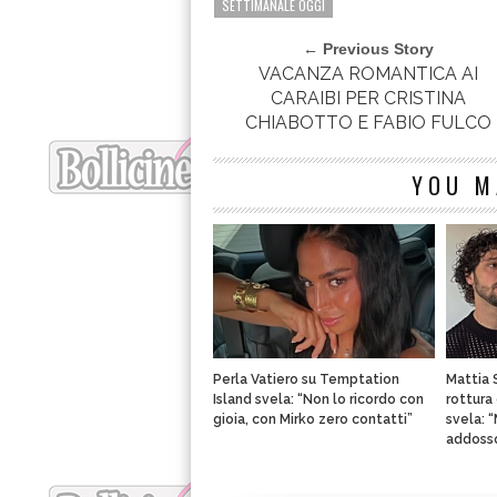
SETTIMANALE OGGI
← Previous Story
VACANZA ROMANTICA AI
CARAIBI PER CRISTINA
CHIABOTTO E FABIO FULCO
YOU M
Perla Vatiero su Temptation
Mattia 
Island svela: “Non lo ricordo con
rottura 
gioia, con Mirko zero contatti”
svela: 
addoss