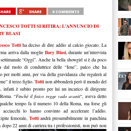
SHARE
SHARE
0 COMMENTS
NCESCO TOTTI SI RITIRA: L’ANNUNCIO DI
RY BLASI
esco Totti
ha deciso di dire addio al calcio giocato. La
Ilary Blasi
rma arriva dalla moglie
, durante un’intervista
l settimanale “Oggi”. Anche la bella showgirl si è da poco
ata dal ruolo di conduttrice delle “Iene”, palco che ha
to per molti anni, per via della gravidanza che regalerà al
Totti
ne” il terzo figlio.
non abbonderà però il mondo del
o, infatti è subito pronto per lui un incarico di dirigente
 Roma. “
Finché il fisico regge vado avanti
“, aveva detto
qualche tempo fa il numero 10 della Roma, ma forse gli
i acciacchi lo hanno convinto ad accelerare l’addio.
Totti
cipite femorale,
andrà presumibilmente in panchina
dopo 22 anni di carriera tra i professionisti, non può non