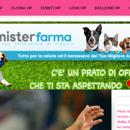
IP
CUCINA VIP
EVENTI VIP
LOOK VIP
BOLLICINE VIP
Perla Va
ricordo 
Mattia S
lei svel