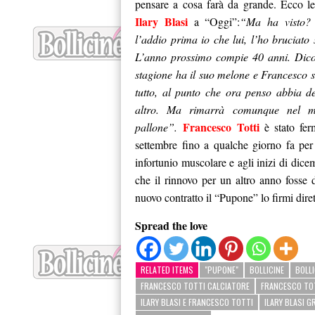
pensare a cosa farà da grande. Ecco le
Ilary Blasi
a “Oggi”:
“Ma ha visto?
l’addio prima io che lui, l’ho bruciato 
L’anno prossimo compie 40 anni. Dico
stagione ha il suo melone e Francesco s
tutto, al punto che ora penso abbia de
altro. Ma rimarrà comunque nel m
Francesco Totti
pallone”.
è stato fer
settembre fino a qualche giorno fa per
infortunio muscolare e agli inizi di dice
che il rinnovo per un altro anno fosse d
nuovo contratto il “Pupone” lo firmi dire
Spread the love
RELATED ITEMS
"PUPONE"
BOLLICINE
BOLLI
FRANCESCO TOTTI CALCIATORE
FRANCESCO TOT
ILARY BLASI E FRANCESCO TOTTI
ILARY BLASI G