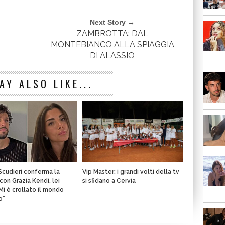
Next Story →
ZAMBROTTA: DAL
MONTEBIANCO ALLA SPIAGGIA
DI ALASSIO
AY ALSO LIKE...
Scudieri conferma la
Vip Master: i grandi volti della tv
con Grazia Kendi, lei
si sfidano a Cervia
“Mi è crollato il mondo
o”