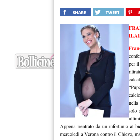
SHARE
TWEET
FRA
ILA
Franc
confe
per i
ritir
calca
“Pupo
calci
nella
solo 
ultim
Appena rientrato da un infortunio al bi
mercoledì a Verona contro il Chievo, ma 