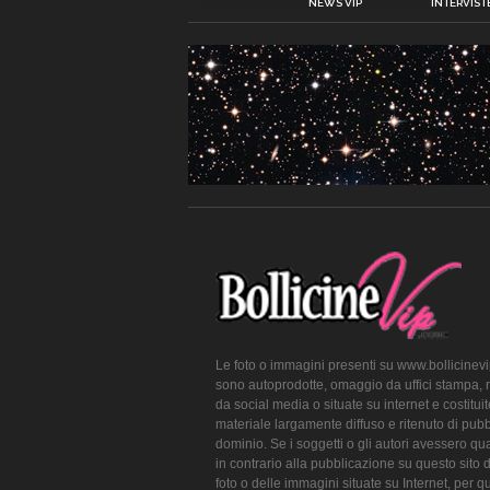
NEWS VIP
INTERVISTE
Le foto o immagini presenti su www.bollicinev
sono autoprodotte, omaggio da uffici stampa, 
da social media o situate su internet e costitui
materiale largamente diffuso e ritenuto di pubb
dominio. Se i soggetti o gli autori avessero qu
in contrario alla pubblicazione su questo sito 
foto o delle immagini situate su Internet, per q