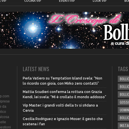
 VIP
CUCINA VIP
EVENTI VIP
LOOK VIP
BOL
LATEST NEWS
TAGS
Perla Vatiero su Temptation Island svela: “Non
BOLLIC
lo ricordo con gioia, con Mirko zero contatti”
BOLLI
Mattia Scudieri conferma la rottura con Grazia
BOLLI
ip.com
Kendi, lei svela: “Mi è crollato il mondo addosso”
riprese
GOSSI
Vip Master: i grandi volti della tv si sfidano a
te da
UOMIN
Cervia
lico
alcosa
BOLLI
Cecilia Rodriguez e Ignazio Moser: il gesto che
delle
scatena i fan
INST
uestioni