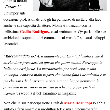
girare la fiction
“
Furore 2
“
.
Un’importante
occasione professionale che gli ha permesso di mettere alla luce
anche le sue capacità da attore. Monte è fidanzato con la
Cecilia Rodriguez
bellissima
e sul settimanale
Vip
parla delle sue
ambizioni e sopratutto dei commenti “al vetriolo” sui suoi sviluppi
lavorativi.
“
Raccomandato
io? Assolutamente no! La mia filosofia è che il
merito deve precederti ed questo che porto avanti. Purtroppo in
Italia non così facile. La meritocrazia, per certi versi, è solo
un’utopia: conosco molti ragazzi che hanno fatto l’accademia con
me che sono dei bravissimi attori, ma non hanno nemmeno la
possibilità di accedere ai provini perché non fanno parte di
agenzie”
, racconta il bel Tarantino al magazine.
Maria De Filippi
Non che la sua partecipazione a talk di
lo abbia
aiutato a farsi amare dai produttori televisivi e cinematografici,