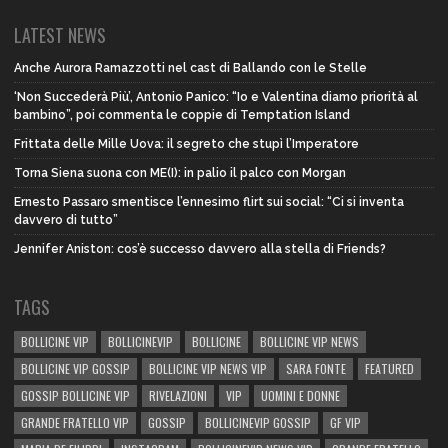
LATEST NEWS
Anche Aurora Ramazzotti nel cast di Ballando con le Stelle
‘Non Succederà Più’, Antonio Panico: “Io e Valentina diamo priorità al
bambino”, poi commenta le coppie di Temptation Island
Frittata delle Mille Uova: il segreto che stupì l’Imperatore
Torna Siena suona con ME(I): in palio il palco con Morgan
Ernesto Passaro smentisce l’ennesimo flirt sui social: “Ci si inventa
davvero di tutto”
Jennifer Aniston: cos’è successo davvero alla stella di Friends?
TAGS
BOLLICINE VIP
BOLLICINEVIP
BOLLICINE
BOLLICINE VIP NEWS
BOLLICINE VIP GOSSIP
BOLLICINE VIP NEWS VIP
SARA FONTE
FEATURED
GOSSIP BOLLICINE VIP
RIVELAZIONI
VIP
UOMINI E DONNE
GRANDE FRATELLO VIP
GOSSIP
BOLLICINEVIP GOSSIP
GF VIP