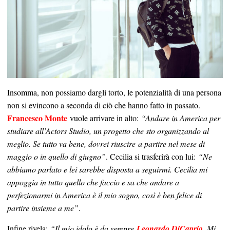
Insomma, non possiamo dargli torto, le potenzialità di una persona
non si evincono a seconda di ciò che hanno fatto in passato.
Francesco Monte
vuole arrivare in alto:
“Andare in America per
studiare all’Actors Studio, un progetto che sto organizzando al
meglio. Se tutto va bene, dovrei riuscire a partire nel mese di
maggio o in quello di giugno”
. Cecilia si trasferirà con lui:
“Ne
abbiamo parlato e lei sarebbe disposta a seguirmi. Cecilia mi
appoggia in tutto quello che faccio e sa che andare a
perfezionarmi in America è il mio sogno, così è ben felice di
partire insieme a me”
.
Infine rivela:
“Il mio idolo è da sempre
Leonardo DiCaprio
. Mi