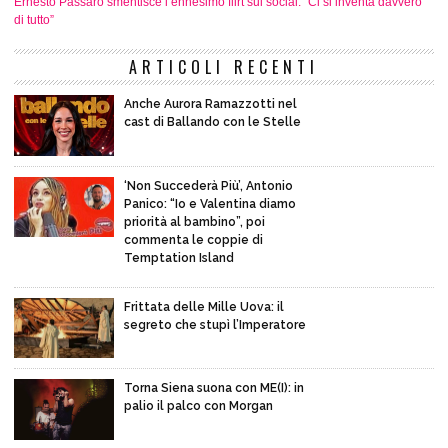
Ernesto Passaro smentisce l’ennesimo flirt sui social: “Ci si inventa davvero
di tutto”
ARTICOLI RECENTI
Anche Aurora Ramazzotti nel
cast di Ballando con le Stelle
‘Non Succederà Più’, Antonio
Panico: “Io e Valentina diamo
priorità al bambino”, poi
commenta le coppie di
Temptation Island
Frittata delle Mille Uova: il
segreto che stupì l’Imperatore
Torna Siena suona con ME(I): in
palio il palco con Morgan