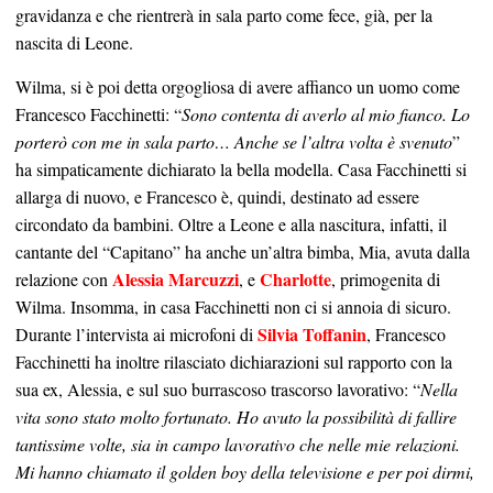
gravidanza e che rientrerà in sala parto come fece, già, per la
nascita di Leone.
Wilma, si è poi detta orgogliosa di avere affianco un uomo come
Francesco Facchinetti: “
Sono contenta di averlo al mio fianco. Lo
porterò con me in sala parto… Anche se l’altra volta è svenuto
”
ha simpaticamente dichiarato la bella modella. Casa Facchinetti si
allarga di nuovo, e Francesco è, quindi, destinato ad essere
circondato da bambini. Oltre a Leone e alla nascitura, infatti, il
cantante del “Capitano” ha anche un’altra bimba, Mia, avuta dalla
Alessia Marcuzzi
Charlotte
relazione con
, e
, primogenita di
Wilma. Insomma, in casa Facchinetti non ci si annoia di sicuro.
Silvia Toffanin
Durante l’intervista ai microfoni di
, Francesco
Facchinetti ha inoltre rilasciato dichiarazioni sul rapporto con la
sua ex, Alessia, e sul suo burrascoso trascorso lavorativo: “
Nella
vita sono stato molto fortunato. Ho avuto la possibilità di fallire
tantissime volte, sia in campo lavorativo che nelle mie relazioni.
Mi hanno chiamato il golden boy della televisione e per poi dirmi,