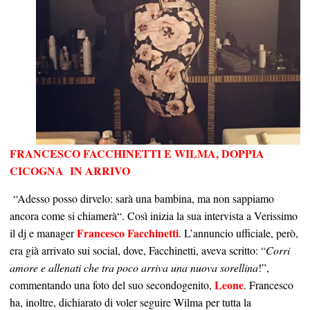
FRANCESCO FACCHINETTI E WILMA, DOPPIA
CICOGNA IN ARRIVO
“Adesso posso dirvelo: sarà una bambina, ma non sappiamo
ancora come si chiamerà“. Così inizia la sua intervista a Verissimo
Francesco Facchinetti
il dj e manager
. L’annuncio ufficiale, però,
era già arrivato sui social, dove, Facchinetti, aveva scritto: “
Corri
amore e allenati che tra poco arriva una nuova sorellina
!”,
Leone
commentando una foto del suo secondogenito,
. Francesco
ha, inoltre, dichiarato di voler seguire Wilma per tutta la