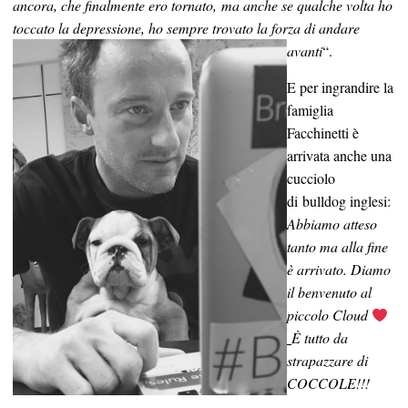
ancora, che finalmente ero tornato, ma anche se qualche volta ho
toccato la depressione, ho sempre trovato la forza di andare
avanti
“.
E per ingrandire la
famiglia
Facchinetti è
arrivata anche una
cucciolo
di bulldog inglesi:
Abbiamo atteso
tanto ma alla fine
è arrivato. Diamo
il benvenuto al
piccolo Cloud
È tutto da
strapazzare di
COCCOLE!!!