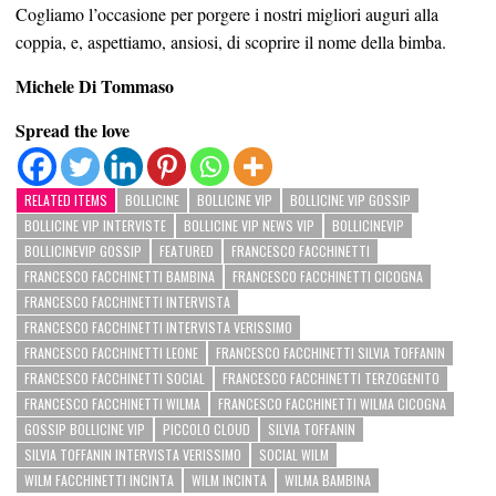
Cogliamo l’occasione per porgere i nostri migliori auguri alla
coppia, e, aspettiamo, ansiosi, di scoprire il nome della bimba.
Michele Di Tommaso
Spread the love
RELATED ITEMS
BOLLICINE
BOLLICINE VIP
BOLLICINE VIP GOSSIP
BOLLICINE VIP INTERVISTE
BOLLICINE VIP NEWS VIP
BOLLICINEVIP
BOLLICINEVIP GOSSIP
FEATURED
FRANCESCO FACCHINETTI
FRANCESCO FACCHINETTI BAMBINA
FRANCESCO FACCHINETTI CICOGNA
FRANCESCO FACCHINETTI INTERVISTA
FRANCESCO FACCHINETTI INTERVISTA VERISSIMO
FRANCESCO FACCHINETTI LEONE
FRANCESCO FACCHINETTI SILVIA TOFFANIN
FRANCESCO FACCHINETTI SOCIAL
FRANCESCO FACCHINETTI TERZOGENITO
FRANCESCO FACCHINETTI WILMA
FRANCESCO FACCHINETTI WILMA CICOGNA
GOSSIP BOLLICINE VIP
PICCOLO CLOUD
SILVIA TOFFANIN
SILVIA TOFFANIN INTERVISTA VERISSIMO
SOCIAL WILM
WILM FACCHINETTI INCINTA
WILM INCINTA
WILMA BAMBINA