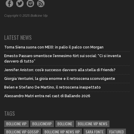
Copyright © 2025 Bollicine Vip
LATEST NEWS
Torna Siena suona con ME(I): in palio il palco con Morgan
Ernesto Passaro smentisce l’ennesimo flirt sui social: “Ci si inventa
davvero di tutto”
Jennifer Aniston: cos’è successo davvero alla stella di Friends?
Giorgia Venturini, la gioia enorme e il retroscena sconvolgente
Belen e Stefano De Martino, il retroscena inaspettato
Alessandro Matri entra nel cast di Ballando 2026
TAGS
BOLLICINE VIP
BOLLICINEVIP
BOLLICINE
BOLLICINE VIP NEWS
BOLLICINE VIP GOSSIP
BOLLICINE VIP NEWS VIP
SARA FONTE
FEATURED