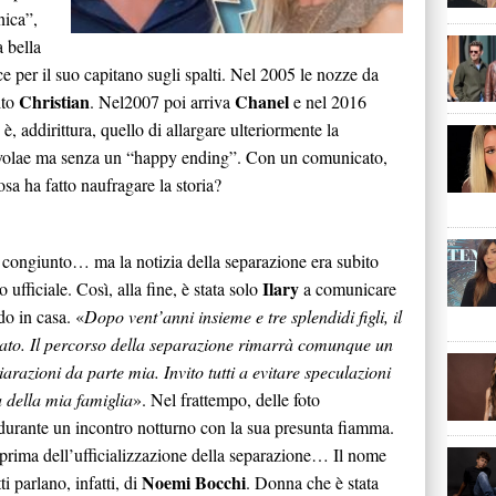
nica”,
 bella
ce per il suo capitano sugli spalti. Nel 2005 le nozze da
Christian
Chanel
ito
. Nel2007 poi arriva
e nel 2016
 è, addirittura, quello di allargare ulteriormente la
favolae ma senza un “happy ending”. Con un comunicato,
osa ha fatto naufragare la storia?
 congiunto… ma la notizia della separazione era subito
Ilary
ufficiale. Così, alla fine, è stata solo
a comunicare
o in casa. «
Dopo vent’anni insieme e tre splendidi figli, il
to. Il percorso della separazione rimarrà comunque un
arazioni da parte mia. Invito tutti a evitare speculazioni
za della mia famiglia
». Nel frattempo, delle foto
urante un incontro notturno con la sua presunta fiamma.
prima dell’ufficializzazione della separazione… Il nome
Noemi Bocchi
 parlano, infatti, di
. Donna che è stata