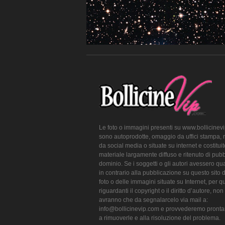
Le foto o immagini presenti su www.bollicinev
sono autoprodotte, omaggio da uffici stampa, 
da social media o situate su internet e costitui
materiale largamente diffuso e ritenuto di pubb
dominio. Se i soggetti o gli autori avessero qu
in contrario alla pubblicazione su questo sito 
foto o delle immagini situate su Internet, per q
riguardanti il copyright o il diritto d’autore, non
avranno che da segnalarcelo via mail a:
info@bollicinevip.com e provvederemo pront
a rimuoverle e alla risoluzione del problema.