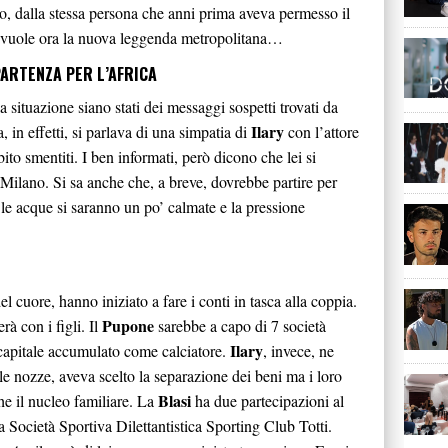
ino, dalla stessa persona che anni prima aveva permesso il
 vuole ora la nuova leggenda metropolitana…
ARTENZA PER L’AFRICA
 situazione siano stati dei messaggi sospetti trovati da
Ilary
 in effetti, si parlava di una simpatia di
con l’attore
o smentiti. I ben informati, però dicono che lei si
Milano. Si sa anche che, a breve, dovrebbe partire per
le acque si saranno un po’ calmate e la pressione
el cuore, hanno iniziato a fare i conti in tasca alla coppia.
Pupone
rà con i figli. Il
sarebbe a capo di 7 società
Ilary
 capitale accumulato come calciatore.
, invece, ne
e nozze, aveva scelto la separazione dei beni ma i loro
Blasi
he il nucleo familiare. La
ha due partecipazioni al
 Società Sportiva Dilettantistica Sporting Club Totti.