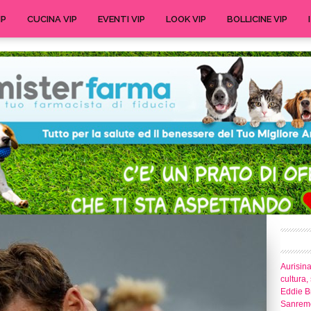
IP
CUCINA VIP
EVENTI VIP
LOOK VIP
BOLLICINE VIP
Aurisina
cultura,
Eddie Br
Sanrem