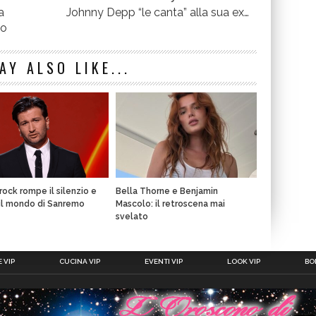
a
Johnny Depp “le canta” alla sua ex…
no
AY ALSO LIKE...
rock rompe il silenzio e
Bella Thorne e Benjamin
il mondo di Sanremo
Mascolo: il retroscena mai
svelato
 VIP
CUCINA VIP
EVENTI VIP
LOOK VIP
BOL