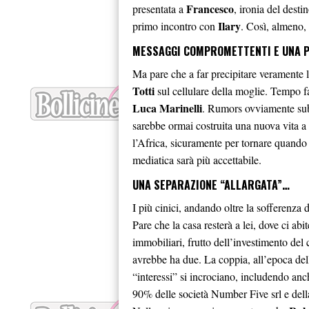
Francesco
presentata a
, ironia del dest
Ilary
primo incontro con
. Così, almeno,
MESSAGGI COMPROMETTENTI E UNA P
Ma pare che a far precipitare veramente la
Totti
sul cellulare della moglie. Tempo fa,
Luca Marinelli
. Rumors ovviamente subit
sarebbe ormai costruita una nuova vita a 
l’Africa, sicuramente per tornare quando 
mediatica sarà più accettabile.
UNA SEPARAZIONE “ALLARGATA”…
I più cinici, andando oltre la sofferenza d
Pare che la casa resterà a lei, dove ci abite
immobiliari, frutto dell’investimento del
avrebbe ha due. La coppia, all’epoca dell
“interessi” si incrociano, includendo anc
90% delle società Number Five srl e della