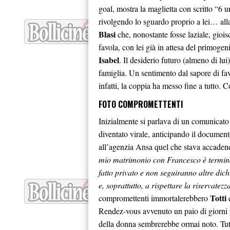
goal, mostra la maglietta con scritto “6 u
rivolgendo lo sguardo proprio a lei… alla
Blasi
che, nonostante fosse laziale, giois
favola, con lei già in attesa del primogen
Isabel
. Il desiderio futuro (almeno di lui)
famiglia. Un sentimento dal sapore di 
infatti, la coppia ha messo fine a tutto. C
FOTO COMPROMETTENTI
Inizialmente si parlava di un comunicato
diventato virale, anticipando il documento 
all’agenzia Ansa quel che stava accadend
mio matrimonio con Francesco è termina
fatto privato e non seguiranno altre dichi
e, soprattutto, a rispettare la riservatez
Totti
compromettenti immortalerebbero
d
Rendez-vous avvenuto un paio di giorni 
della donna sembrerebbe ormai noto. Tutti