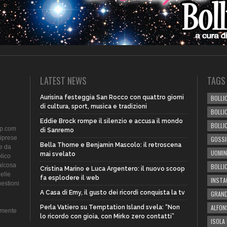
LATEST NEWS
TAGS
Aurisina festeggia San Rocco con quattro giorni
BOLLIC
di cultura, sport, musica e tradizioni
BOLLI
Eddie Brock rompe il silenzio e accusa il mondo
BOLLI
ip.com
di Sanremo
riprese
GOSSI
Bella Thorne e Benjamin Mascolo: il retroscena
te da
UOMIN
mai svelato
lico
alcosa
BOLLI
Cristina Marino e Luca Argentero: il nuovo scoop
delle
fa esplodere il web
INST
uestioni
A Casa di Emy, il gusto dei ricordi conquista la tv
GRAND
ALFON
Perla Vatiero su Temptation Island svela: “Non
amente
lo ricordo con gioia, con Mirko zero contatti”
ISOLA 