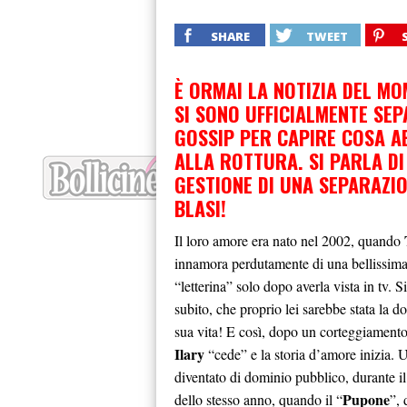
SHARE
TWEET
È ORMAI LA NOTIZIA DEL MO
SI SONO UFFICIALMENTE SEP
GOSSIP PER CAPIRE COSA A
ALLA ROTTURA. SI PARLA D
GESTIONE DI UNA SEPARAZI
BLASI!
Il loro amore era nato nel 2002, quando
innamora perdutamente di una bellissim
“letterina” solo dopo averla vista in tv. S
subito, che proprio lei sarebbe stata la d
sua vita! E così, dopo un corteggiamento
Ilary
“cede” e la storia d’amore inizia.
diventato di dominio pubblico, durante i
Pupone
dello stesso anno, quando il “
”,