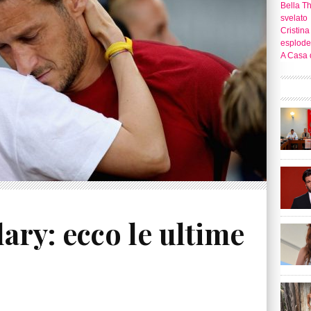
Bella T
svelato
Cristina
esplode
A Casa d
lary: ecco le ultime