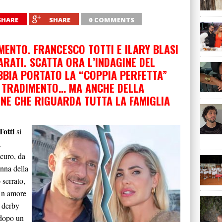
SHARE
SHARE
0 COMMENTS
MENTO. FRANCESCO TOTTI E ILARY BLASI
ARATI. SCATTA ORA L’INDAGINE DEL
BBIA PORTATO LA “COPPIA PERFETTA”
I TRADIMENTO… MA ANCHE DELLA
ONE CHE RIGUARDA TUTTA LA FAMIGLIA
Totti
si
a
icuro, da
onna della
 serrato,
 Un amore
l derby
 dopo un