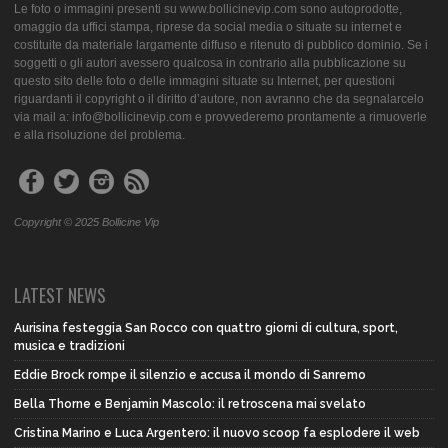
Le foto o immagini presenti su www.bollicinevip.com sono autoprodotte,
omaggio da uffici stampa, riprese da social media o situate su internet e
costituite da materiale largamente diffuso e ritenuto di pubblico dominio. Se i
soggetti o gli autori avessero qualcosa in contrario alla pubblicazione su
questo sito delle foto o delle immagini situate su Internet, per questioni
riguardanti il copyright o il diritto d’autore, non avranno che da segnalarcelo
via mail a: info@bollicinevip.com e provvederemo prontamente a rimuoverle
e alla risoluzione del problema.
Copyright © 2025 Bollicine Vip
LATEST NEWS
Aurisina festeggia San Rocco con quattro giorni di cultura, sport,
musica e tradizioni
Eddie Brock rompe il silenzio e accusa il mondo di Sanremo
Bella Thorne e Benjamin Mascolo: il retroscena mai svelato
Cristina Marino e Luca Argentero: il nuovo scoop fa esplodere il web