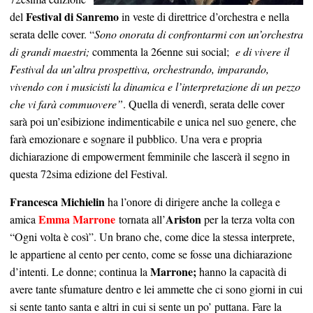
Festival di Sanremo
del
in veste di direttrice d’orchestra e nella
serata delle cover. “
Sono onorata di confrontarmi con un’orchestra
di grandi maestri;
commenta la 26enne sui social;
e di vivere il
Festival da un’altra prospettiva, orchestrando, imparando,
vivendo con i musicisti la dinamica e l’interpretazione di un pezzo
che vi farà commuovere”
. Quella di venerdì, serata delle cover
sarà poi un’esibizione indimenticabile e unica nel suo genere, che
farà emozionare e sognare il pubblico. Una vera e propria
dichiarazione di empowerment femminile che lascerà il segno in
questa 72sima edizione del Festival.
Francesca Michielin
ha l’onore di dirigere anche la collega e
Emma Marrone
Ariston
amica
tornata all’
per la terza volta con
“Ogni volta è così”. Un brano che, come dice la stessa interprete,
le appartiene al cento per cento, come se fosse una dichiarazione
Marrone;
d’intenti. Le donne; continua la
hanno la capacità di
avere tante sfumature dentro e lei ammette che ci sono giorni in cui
si sente tanto santa e altri in cui si sente un po’ puttana. Fare la