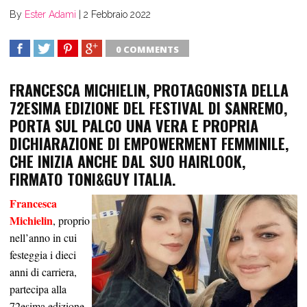
By
Ester Adami
|
2 Febbraio 2022
0 COMMENTS
SHARE
TWEET
SHARE
SHARE
FRANCESCA MICHIELIN, PROTAGONISTA DELLA
72ESIMA EDIZIONE DEL FESTIVAL DI SANREMO,
PORTA SUL PALCO UNA VERA E PROPRIA
DICHIARAZIONE DI EMPOWERMENT FEMMINILE,
CHE INIZIA ANCHE DAL SUO HAIRLOOK,
FIRMATO TONI&GUY ITALIA.
Francesca
Michielin
, proprio
nell’anno in cui
festeggia i dieci
anni di carriera,
partecipa alla
72esima edizione