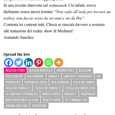
In una recente intervista sul
settimanale Chi
infatti, aveva
dichiarato senza mezzi termini: “
Non vado all’isola per trovare
un
toyboy: non faccio sesso da sei anni e sto da Dio”
.
Contenta lei contenti tutti. Chissà se riuscirà davvero a resistere
alle tentazioni del reality show di Mediaset!
Armando Sanchez
Spread the love
RELATED ITEMS
ALESSIA MARCUZZI
ANDREA PRETI
BOLLICINE
BOLLICINE VIP
BOLLICINEVIP
CANALE 5
CANTANTE FIORDALISO
CHI
FIORDALISO
FIORDALISO ISOLA
ISLA DESNUDA
ISOLA DEI FAMOSI
ISOLA DEI FAMOSI 11
L'ISOLA DEI FAMOSI 11
L'ISOLA DEI FAMOSI 2016
LA CANTANTE FIORDALISO
MARCO CARTA
MEDIASET
NAUFRAGHE
NON VOGLIO MICA LA LUNA
REALITY SHOW
SETTIMANALE CHI
SIMONA VENTURA
SUPERSIMO