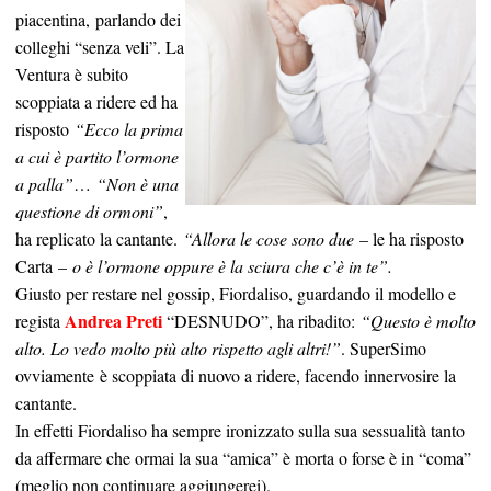
piacentina, parlando dei
colleghi “senza veli”. La
Ventura è subito
scoppiata a ridere ed ha
risposto
“Ecco la prima
a cui è partito l’ormone
a palla”
…
“Non è una
questione di ormoni”
,
ha replicato la cantante.
“Allora le cose sono due
– le ha risposto
Carta –
o è l’ormone oppure è la sciura che c’è in te”.
Giusto per restare nel gossip, Fiordaliso, guardando il modello e
Andrea Preti
regista
“DESNUDO”, ha ribadito:
“Questo è molto
alto. Lo vedo molto più alto rispetto agli altri!”
. SuperSimo
ovviamente è scoppiata di nuovo a ridere, facendo innervosire la
cantante.
In effetti Fiordaliso ha sempre ironizzato sulla sua sessualità tanto
da affermare che ormai la sua “amica” è morta o forse è in “coma”
(meglio non continuare aggiungerei).