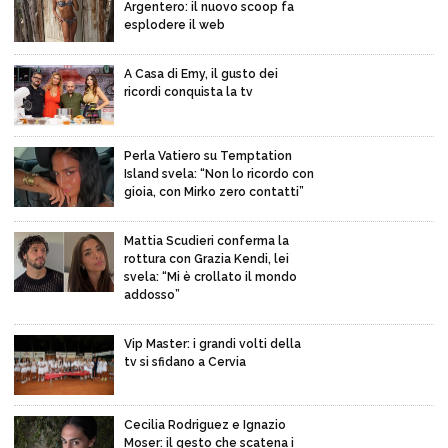
Argentero: il nuovo scoop fa
esplodere il web
A Casa di Emy, il gusto dei
ricordi conquista la tv
Perla Vatiero su Temptation
Island svela: “Non lo ricordo con
gioia, con Mirko zero contatti”
Mattia Scudieri conferma la
rottura con Grazia Kendi, lei
svela: “Mi è crollato il mondo
addosso”
Vip Master: i grandi volti della
tv si sfidano a Cervia
Cecilia Rodriguez e Ignazio
Moser: il gesto che scatena i