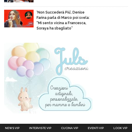
‘Non Succederà Più’, Denise
Farina parla di Marco poi svela:
“Mi sento vicina a Francesca,
Soraya ha sbagliato”
NEWS VIP
INTERVISTE VIP
CUCINA VIP
EVENTI VIP
LOOK VIP