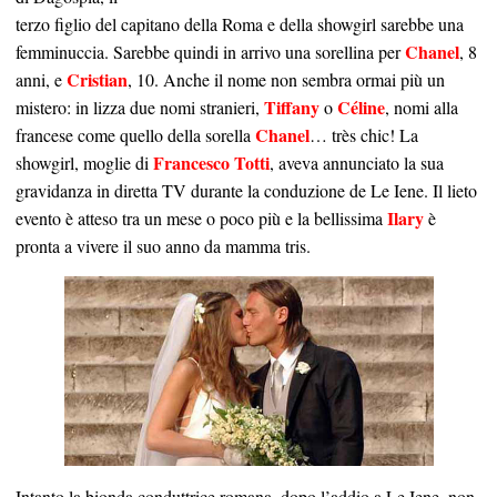
terzo figlio del capitano della Roma e della showgirl sarebbe una
Chanel
femminuccia. Sarebbe quindi in arrivo una sorellina per
, 8
Cristian
anni, e
, 10. Anche il nome non sembra ormai più un
Tiffany
Céline
mistero: in lizza due nomi stranieri,
o
, nomi alla
Chanel
francese come quello della sorella
… très chic! La
Francesco Totti
showgirl, moglie di
, aveva annunciato la sua
gravidanza in diretta TV durante la conduzione de Le Iene. Il lieto
Ilary
evento è atteso tra un mese o poco più e la bellissima
è
pronta a vivere il suo anno da mamma tris.
Intanto la bionda conduttrice romana, dopo l’addio a Le Iene, non