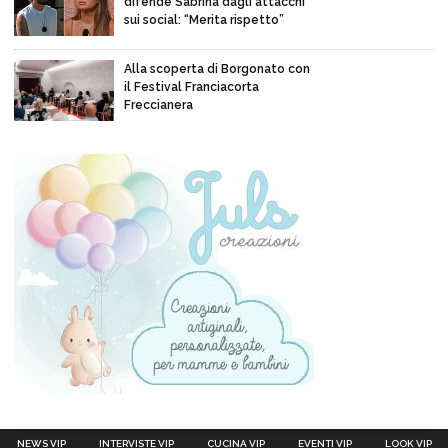
difende Sabrina dagli attacchi
sui social: “Merita rispetto”
Alla scoperta di Borgonato con
il Festival Franciacorta
Freccianera
NEWS VIP
INTERVISTE VIP
CUCINA VIP
EVENTI VIP
LOOK VIP