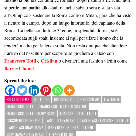
si perde una partita allo stadio: anche sabato sera è stata vista
all’Olimpico a sostenere la Roma contro il Milan, gara che ha visto
il rientro in campo, dopo un lungo infortunio, del capitano della
Roma. La bella conduttrice 34enne, in splendida forma, si è
accomodata sugli spalti insieme ai figli per tifare l’uomo che la
renderà madre per la terza volta. Non resta dunque che attendere
l’arrivo del nascituro per scoprire se giocherà a calcio con
Francesco Totti
Cristian
e
o diventerà una fashion victim come
Ilary
Chanel
e
.
Spread the love
RELATED ITEMS
BOLLICINE
BOLLICINE VIP
BOLLICINEVIP
FEATURED
FRANCESCO TOTTI
FRANCESCO TOTTI CALCIATORE
FRANCESCO TOTTI E ILARY BLASI
FRANCESCO TOTTI FIGLI
GOSSIP BOLLICINE VIP
ILARY
ILARY BLASI
ILARY BLASI E FRANCESCO TOTTI
ILARY BLASI GRAVIDANZA
ILARY BLASI INCINTA
LE IENE
SEXY MAMMA ILARY BLASI
TIFFANY O CÉLINE