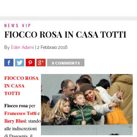
NEWS VIP
FIOCCO ROSA IN CASA TOTTI
By
Ester Adami
|
2 Febbraio 2016
0 COMMENTS
SHARE
TWEET
SHARE
SHARE
FIOCCO ROSA
IN CASA
TOTTI
Fiocco rosa
per
Francesco Totti
e
Ilary Blasi
: stando
alle indiscrezioni
di Dagospia, il