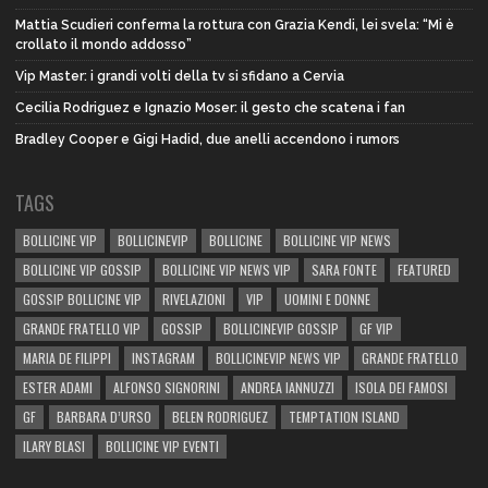
Mattia Scudieri conferma la rottura con Grazia Kendi, lei svela: “Mi è
crollato il mondo addosso”
Vip Master: i grandi volti della tv si sfidano a Cervia
Cecilia Rodriguez e Ignazio Moser: il gesto che scatena i fan
Bradley Cooper e Gigi Hadid, due anelli accendono i rumors
TAGS
BOLLICINE VIP
BOLLICINEVIP
BOLLICINE
BOLLICINE VIP NEWS
BOLLICINE VIP GOSSIP
BOLLICINE VIP NEWS VIP
SARA FONTE
FEATURED
GOSSIP BOLLICINE VIP
RIVELAZIONI
VIP
UOMINI E DONNE
GRANDE FRATELLO VIP
GOSSIP
BOLLICINEVIP GOSSIP
GF VIP
MARIA DE FILIPPI
INSTAGRAM
BOLLICINEVIP NEWS VIP
GRANDE FRATELLO
ESTER ADAMI
ALFONSO SIGNORINI
ANDREA IANNUZZI
ISOLA DEI FAMOSI
GF
BARBARA D’URSO
BELEN RODRIGUEZ
TEMPTATION ISLAND
ILARY BLASI
BOLLICINE VIP EVENTI