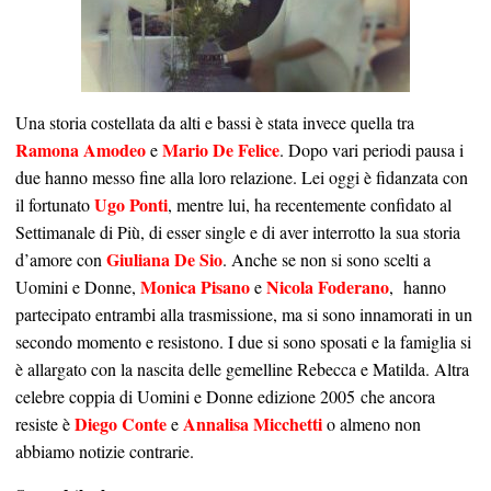
Una storia costellata da alti e bassi è stata invece quella tra
Ramona Amodeo
Mario De Felice
e
. Dopo vari periodi pausa i
due hanno messo fine alla loro relazione. Lei oggi è fidanzata con
Ugo Ponti
il fortunato
, mentre lui, ha recentemente confidato al
Settimanale di Più, di esser single e di aver interrotto la sua storia
Giuliana De Sio
d’amore con
. Anche se non si sono scelti a
Monica Pisano
Nicola Foderano
Uomini e Donne,
e
, hanno
partecipato entrambi alla trasmissione, ma si sono innamorati in un
secondo momento e resistono. I due si sono sposati e la famiglia si
è allargato con la nascita delle gemelline Rebecca e Matilda. Altra
celebre coppia di Uomini e Donne edizione 2005 che ancora
Diego Conte
Annalisa Micchetti
resiste è
e
o almeno non
abbiamo notizie contrarie
.