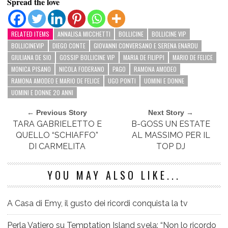
Spread the love
RELATED ITEMS
ANNALISA MICCHETTI
BOLLICINE
BOLLICINE VIP
BOLLICINEVIP
DIEGO CONTE
GIOVANNI CONVERSANO E SERENA ENARDU
GIULIANA DE SIO
GOSSIP BOLLICINE VIP
MARIA DE FILIPPI
MARIO DE FELICE
MONICA PISANO
NICOLA FODERANO
PAGO
RAMONA AMODEO
RAMONA AMODEO E MARIO DE FELICE
UGO PONTI
UOMINI E DONNE
UOMINI E DONNE 20 ANNI
← Previous Story
Next Story →
TARA GABRIELETTO E
B-GOSS UN ESTATE
QUELLO “SCHIAFFO”
AL MASSIMO PER IL
DI CARMELITA
TOP DJ
YOU MAY ALSO LIKE...
A Casa di Emy, il gusto dei ricordi conquista la tv
Perla Vatiero su Temptation Island svela: “Non lo ricordo