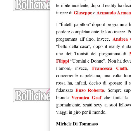
terribile incidente, dopo il reality ha de
Giuseppe
Armando Armen
invece di
e
I “fratelli papillon” dopo il programma 
perdere completamente le loro tracce. P
Andrea C
programma all’altro, invece,
“bello della casa”, dopo il reality è stat
M
uno dei Tronisti del programma di
Filippi
“Uomini e Donne”. Non ha dovu
Francesca Cioffi
l’amore, invece,
.
concorrente napoletana, una volta fuor
rossa ha, infatti, deciso di sposare il 
Enzo Roberto
fidanzato
. Sempre sup
Veronica Graf
bionda
che finita la
giornalmente, scatti sexy ai suoi follo
viaggi in giro per il mondo.
Michele Di Tommaso