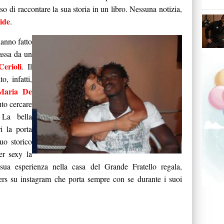
ciso di raccontare la sua storia in un libro. Nessuna notizia,
ide
.
hanno fatto
assa da un
erioli
. Il
o, infatti,
aria De
to cercare
 La bella
i la porta
suo storico
er sexy la
 sua esperienza nella casa del Grande Fratello regala,
wers su instagram che porta sempre con se durante i suoi