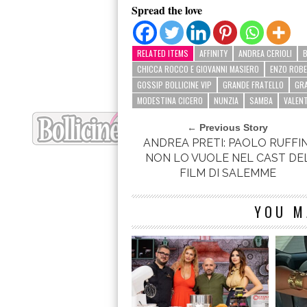
Spread the love
RELATED ITEMS
AFFINITY
ANDREA CERIOLI
B
CHICCA ROCCO E GIOVANNI MASIERO
ENZO ROB
GOSSIP BOLLICINE VIP
GRANDE FRATELLO
GRA
MODESTINA CICERO
NUNZIA
SAMBA
VALENT
← Previous Story
ANDREA PRETI: PAOLO RUFFIN
NON LO VUOLE NEL CAST DE
YOU M