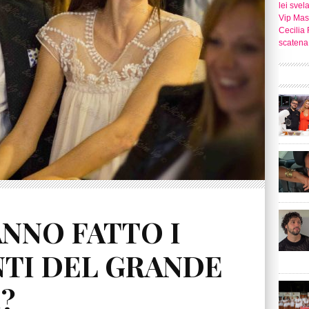
lei svel
Vip Mast
Cecilia 
scatena 
ANNO FATTO I
TI DEL GRANDE
?