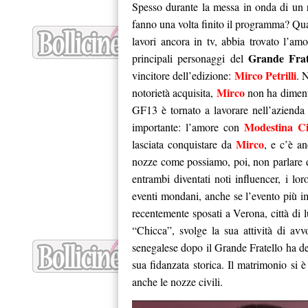
Spesso durante la messa in onda di un r
fanno una volta finito il programma? Quan
lavori ancora in tv, abbia trovato l’a
Grande Frat
principali personaggi del
Mirco Petrilli
vincitore dell’edizione:
. 
Mirco
notorietà acquisita,
non ha dimenti
GF13 è tornato a lavorare nell’azienda 
Modestina Ci
importante: l’amore con
Mirco
lasciata conquistare da
, e c’è a
nozze come possiamo, poi, non parlare 
entrambi diventati noti influencer, i lo
eventi mondani, anche se l’evento più imp
recentemente sposati a Verona, città di l
“Chicca”, svolge la sua attività di av
senegalese dopo il Grande Fratello ha de
sua fidanzata storica. Il matrimonio si
anche le nozze civili.