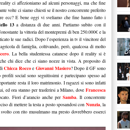
eality ci affezioniamo ad alcuni personaggi, ma che fine
te volte ci siamo chiesti se il nostro concorrente preferito
more ecc? E bene oggi vi sveliamo che fine hanno fatto i
ello 13
a distanza di due anni. Partiamo subito con il
Nonostante la vittoria del montepremi di ben 250.000€ e la
cato le sue radici. Dopo l’esperienza in tv il vincitore del
agricola di famiglia, coltivando, però, qualcosa di molto
cero
. La bella studentessa catanese dopo il reality si è
nche chi dice che ci siano nozze in vista. A proposito di
Chicca Rocco
Giovanni Masiero
di
e
? Dopo il GF sono
ro profili social sono seguitissimi e partecipano spesso ad
ortante resta il loro matrimonio. I ragazzi si sono infatti
Francesca
ui, ed ora stanno per trasferirsi a Milano, dove
Samba
vocato. Fiori d’arancio anche per
. Il concorrente
Nunzia
ciso di mettere la testa a posto sposandosi con
, la
 è svolto con rito musulmano ma presto dovrebbero esserci