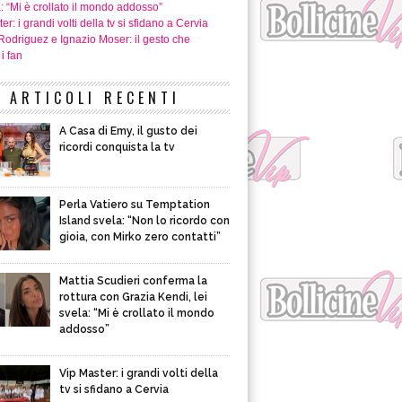
a: “Mi è crollato il mondo addosso”
er: i grandi volti della tv si sfidano a Cervia
Rodriguez e Ignazio Moser: il gesto che
i fan
ARTICOLI RECENTI
A Casa di Emy, il gusto dei
ricordi conquista la tv
Perla Vatiero su Temptation
Island svela: “Non lo ricordo con
gioia, con Mirko zero contatti”
Mattia Scudieri conferma la
rottura con Grazia Kendi, lei
svela: “Mi è crollato il mondo
addosso”
Vip Master: i grandi volti della
tv si sfidano a Cervia