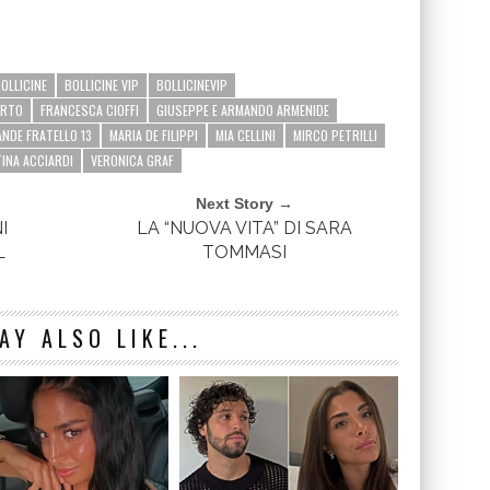
OLLICINE
BOLLICINE VIP
BOLLICINEVIP
ERTO
FRANCESCA CIOFFI
GIUSEPPE E ARMANDO ARMENIDE
NDE FRATELLO 13
MARIA DE FILIPPI
MIA CELLINI
MIRCO PETRILLI
INA ACCIARDI
VERONICA GRAF
Next Story →
I
LA “NUOVA VITA” DI SARA
L
TOMMASI
AY ALSO LIKE...