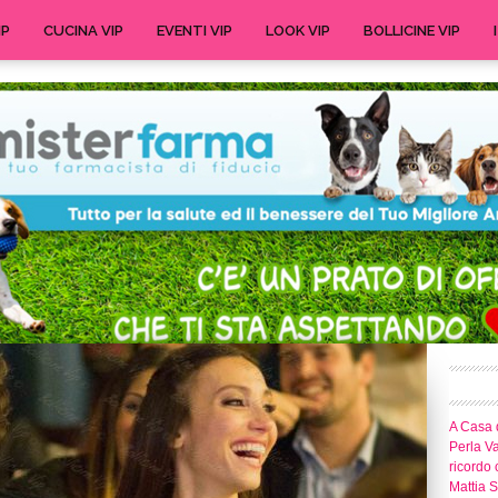
IP
CUCINA VIP
EVENTI VIP
LOOK VIP
BOLLICINE VIP
A Casa d
Perla Va
ricordo 
Mattia S