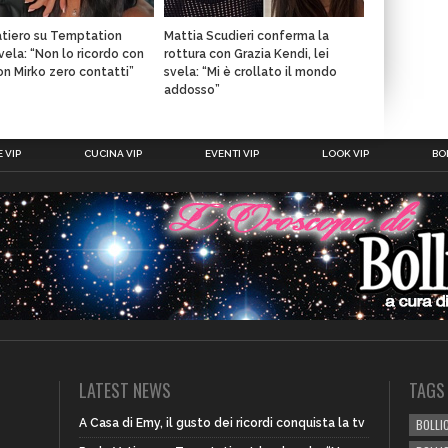
atiero su Temptation
Mattia Scudieri conferma la
svela: “Non lo ricordo con
rottura con Grazia Kendi, lei
con Mirko zero contatti”
svela: “Mi è crollato il mondo
addosso”
 VIP
CUCINA VIP
EVENTI VIP
LOOK VIP
BOL
LATEST NEWS
TAGS
A Casa di Emy, il gusto dei ricordi conquista la tv
BOLLIC