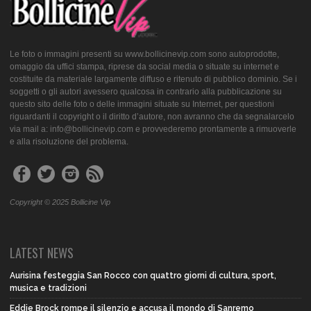
Le foto o immagini presenti su www.bollicinevip.com sono autoprodotte,
omaggio da uffici stampa, riprese da social media o situate su internet e
costituite da materiale largamente diffuso e ritenuto di pubblico dominio. Se i
soggetti o gli autori avessero qualcosa in contrario alla pubblicazione su
questo sito delle foto o delle immagini situate su Internet, per questioni
riguardanti il copyright o il diritto d’autore, non avranno che da segnalarcelo
via mail a: info@bollicinevip.com e provvederemo prontamente a rimuoverle
e alla risoluzione del problema.
Copyright © 2025 Bollicine Vip
LATEST NEWS
Aurisina festeggia San Rocco con quattro giorni di cultura, sport,
musica e tradizioni
Eddie Brock rompe il silenzio e accusa il mondo di Sanremo