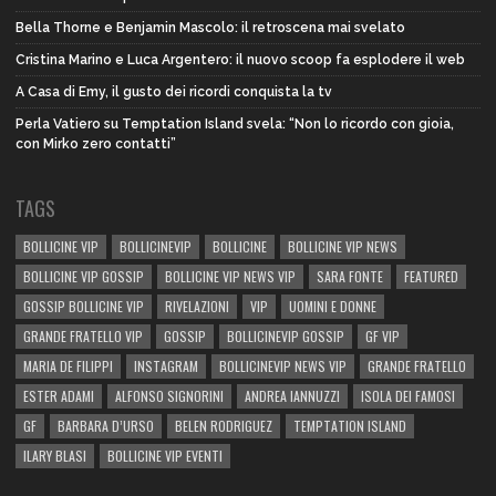
Bella Thorne e Benjamin Mascolo: il retroscena mai svelato
Cristina Marino e Luca Argentero: il nuovo scoop fa esplodere il web
A Casa di Emy, il gusto dei ricordi conquista la tv
Perla Vatiero su Temptation Island svela: “Non lo ricordo con gioia,
con Mirko zero contatti”
TAGS
BOLLICINE VIP
BOLLICINEVIP
BOLLICINE
BOLLICINE VIP NEWS
BOLLICINE VIP GOSSIP
BOLLICINE VIP NEWS VIP
SARA FONTE
FEATURED
GOSSIP BOLLICINE VIP
RIVELAZIONI
VIP
UOMINI E DONNE
GRANDE FRATELLO VIP
GOSSIP
BOLLICINEVIP GOSSIP
GF VIP
MARIA DE FILIPPI
INSTAGRAM
BOLLICINEVIP NEWS VIP
GRANDE FRATELLO
ESTER ADAMI
ALFONSO SIGNORINI
ANDREA IANNUZZI
ISOLA DEI FAMOSI
GF
BARBARA D’URSO
BELEN RODRIGUEZ
TEMPTATION ISLAND
ILARY BLASI
BOLLICINE VIP EVENTI