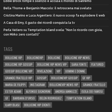
Eddie Brock rompe il silenzio e accusa il mondo di Sanremo
Bella Thorne e Benjamin Mascolo: il retroscena mai svelato
Cristina Marino e Luca Argentero: il nuovo scoop fa esplodere il web
A Casa di Emy, il gusto dei ricordi conquista la tv
Perla Vatiero su Temptation Island svela: “Non lo ricordo con gioia,
con Mirko zero contatti”
TAGS
BOLLICINE VIP
BOLLICINEVIP
BOLLICINE
BOLLICINE VIP NEWS
BOLLICINE VIP GOSSIP
BOLLICINE VIP NEWS VIP
SARA FONTE
FEATURED
GOSSIP BOLLICINE VIP
RIVELAZIONI
VIP
UOMINI E DONNE
GRANDE FRATELLO VIP
GOSSIP
BOLLICINEVIP GOSSIP
GF VIP
MARIA DE FILIPPI
INSTAGRAM
BOLLICINEVIP NEWS VIP
GRANDE FRATELLO
ESTER ADAMI
ALFONSO SIGNORINI
ANDREA IANNUZZI
ISOLA DEI FAMOSI
GF
BARBARA D’URSO
BELEN RODRIGUEZ
TEMPTATION ISLAND
ILARY BLASI
BOLLICINE VIP EVENTI