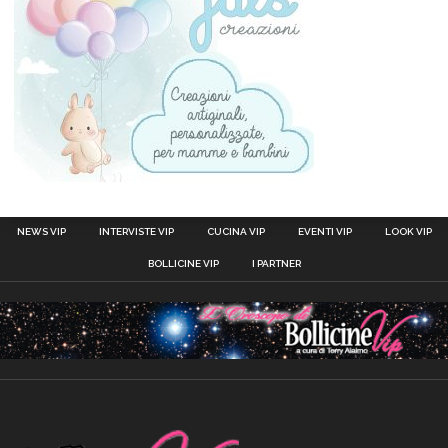
NEWS VIP
INTERVISTE VIP
CUCINA VIP
EVENTI VIP
LOOK VIP
BOLLICINE VIP
I PARTNER