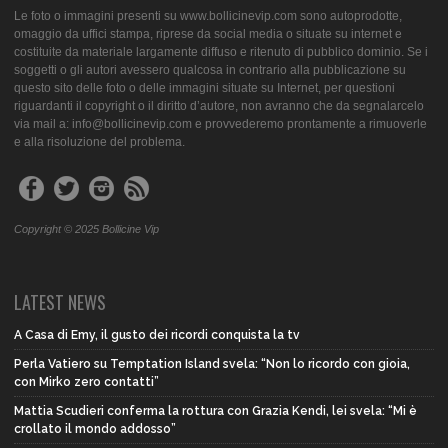
Le foto o immagini presenti su www.bollicinevip.com sono autoprodotte,
omaggio da uffici stampa, riprese da social media o situate su internet e
costituite da materiale largamente diffuso e ritenuto di pubblico dominio. Se i
soggetti o gli autori avessero qualcosa in contrario alla pubblicazione su
questo sito delle foto o delle immagini situate su Internet, per questioni
riguardanti il copyright o il diritto d’autore, non avranno che da segnalarcelo
via mail a: info@bollicinevip.com e provvederemo prontamente a rimuoverle
e alla risoluzione del problema.
Copyright © 2025 Bollicine Vip
LATEST NEWS
A Casa di Emy, il gusto dei ricordi conquista la tv
Perla Vatiero su Temptation Island svela: “Non lo ricordo con gioia,
con Mirko zero contatti”
Mattia Scudieri conferma la rottura con Grazia Kendi, lei svela: “Mi è
crollato il mondo addosso”