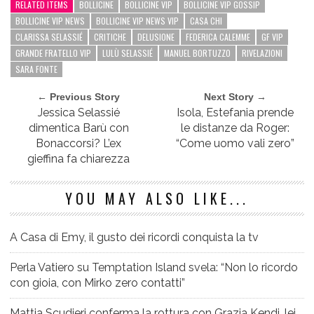
RELATED ITEMS
BOLLICINE
BOLLICINE VIP
BOLLICINE VIP GOSSIP
BOLLICINE VIP NEWS
BOLLICINE VIP NEWS VIP
CASA CHI
CLARISSA SELASSIÉ
CRITICHE
DELUSIONE
FEDERICA CALEMME
GF VIP
GRANDE FRATELLO VIP
LULÙ SELASSIÉ
MANUEL BORTUZZO
RIVELAZIONI
SARA FONTE
← Previous Story
Next Story →
Jessica Selassié
Isola, Estefania prende
dimentica Barù con
le distanze da Roger:
Bonaccorsi? L’ex
“Come uomo vali zero”
gieffina fa chiarezza
YOU MAY ALSO LIKE...
A Casa di Emy, il gusto dei ricordi conquista la tv
Perla Vatiero su Temptation Island svela: “Non lo ricordo
con gioia, con Mirko zero contatti”
Mattia Scudieri conferma la rottura con Grazia Kendi, lei