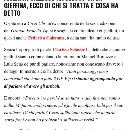
GIEFFINA, ECCO DI CHI SI TRATTA E COSA HA
DETTO
Ospite ieri a
Casa Chi
un’ex concorrente della sesta edizione
del
Grande Fratello Vip
si è scagliata contro alcuni ex gieffini, tra
Federica Calemme
questi anche
, a detta sua l’ha molto delusa.
Clarissa Selassié
Senza troppi giri di parole
ha detto che alcuni ex
gieffini stanno commentando la rottura tra Manuel Bortuzzo e
Lulù Selassié pur di parlare, nonostante non conoscano davvero i
dettagli. In merito a ciò ha detto:
“Tanti personaggi poco
conosciuti che hanno fatto il GF Vip
si stanno aggrappando pur
di parlare ed avere gli articoli
.”
E ancora:
“Dicono ‘no perché io so tutto’ e alla fine non sanno
nulla. Mi fanno molto ridere, ed è facile incolpare Lulù per il suo
carattere. Di chi parlo? Certo spillo tutto sapete che io parlo
senza freni e non ho problemi a spillarvi la verità.”