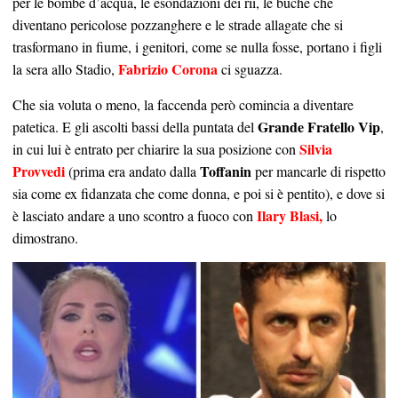
per le bombe d’acqua, le esondazioni dei rii, le buche che
diventano pericolose pozzanghere e le strade allagate che si
trasformano in fiume, i genitori, come se nulla fosse, portano i figli
Fabrizio Corona
la sera allo Stadio,
ci sguazza.
Che sia voluta o meno, la faccenda però comincia a diventare
Grande Fratello Vip
patetica. E gli ascolti bassi della puntata del
,
Silvia
in cui lui è entrato per chiarire la sua posizione con
Provvedi
Toffanin
(prima era andato dalla
per mancarle di rispetto
sia come ex fidanzata che come donna, e poi si è pentito), e dove si
Ilary Blasi,
è lasciato andare a uno scontro a fuoco con
lo
dimostrano.