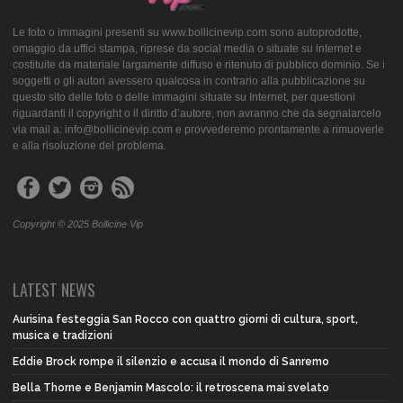
Le foto o immagini presenti su www.bollicinevip.com sono autoprodotte,
omaggio da uffici stampa, riprese da social media o situate su internet e
costituite da materiale largamente diffuso e ritenuto di pubblico dominio. Se i
soggetti o gli autori avessero qualcosa in contrario alla pubblicazione su
questo sito delle foto o delle immagini situate su Internet, per questioni
riguardanti il copyright o il diritto d’autore, non avranno che da segnalarcelo
via mail a: info@bollicinevip.com e provvederemo prontamente a rimuoverle
e alla risoluzione del problema.
Copyright © 2025 Bollicine Vip
LATEST NEWS
Aurisina festeggia San Rocco con quattro giorni di cultura, sport,
musica e tradizioni
Eddie Brock rompe il silenzio e accusa il mondo di Sanremo
Bella Thorne e Benjamin Mascolo: il retroscena mai svelato