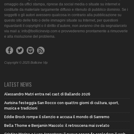
omaggio da uffici stampa, riprese da social media o situate su internet e
costituite da materiale largamente diffuso e ritenuto di pubblico dominio. Se i
soggetti o gli autori avessero qualcosa in contrario alla pubblicazione su
questo sito delle foto o delle immagini situate su Internet, per questioni
riguardanti il copyright o il diritto d’autore, non avranno che da segnalarcelo
via mail a: info@bollicinevip.com e provvederemo prontamente a rimuoverle
e alla risoluzione del problema.
Copyright © 2025 Bollicine Vip
LATEST NEWS
Alessandro Matri entra nel cast di Ballando 2026
Aurisina festeggia San Rocco con quattro giorni di cultura, sport,
musica e tradizioni
Eddie Brock rompe il silenzio e accusa il mondo di Sanremo
Bella Thorne e Benjamin Mascolo: il retroscena mai svelato