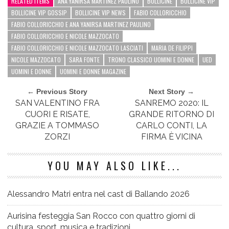
RELATED ITEMS
ANA YANIRSA MARTINEZ PAULINO
BOLLICINE
BOLLICINE VIP
BOLLICINE VIP GOSSIP
BOLLICINE VIP NEWS
FABIO COLLORICCHIO
FABIO COLLORICCHIO E ANA YANIRSA MARTINEZ PAULINO
FABIO COLLORICCHIO E NICOLE MAZZOCATO
FABIO COLLORICCHIO E NICOLE MAZZOCATO LASCIATI
MARIA DE FILIPPI
NICOLE MAZZOCATO
SARA FONTE
TRONO CLASSICO UOMINI E DONNE
UED
UOMINI E DONNE
UOMINI E DONNE MAGAZINE
← Previous Story
Next Story →
SAN VALENTINO FRA
SANREMO 2020: IL
CUORI E RISATE,
GRANDE RITORNO DI
GRAZIE A TOMMASO
CARLO CONTI, LA
ZORZI
FIRMA È VICINA
YOU MAY ALSO LIKE...
Alessandro Matri entra nel cast di Ballando 2026
Aurisina festeggia San Rocco con quattro giorni di
cultura, sport, musica e tradizioni