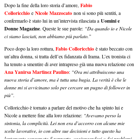
Fabio
Dopo la fine della loro storia d’amore,
Colloricchio
Nicole Mazzocato
e
non si sono più sentiti, a
Uomini e
confermarlo è stato lui in un’intervista rilasciata a
Donne Magazine
. Queste le sue parole:
“Da quando io e Nicole
ci siamo lasciati, non abbiamo più parlato.”
Fabio Colloricchio
Poco dopo la loro rottura,
è stato beccato con
un’altra donna, si tratta dell’ex fidanzata di Irama. L’ex tronista ci
ha tenuto a smentire di aver intrapreso già una nuova relazione con
Ana Yanirsa Martinez Paulino
:
“Ora mi attribuiscono una
nuova storia d’amore, ma è tutta una bugia. La verità è che le
donne mi si avvicinano solo per cercare un pugno di follower in
più”.
Colloricchio è tornato a parlare del motivo che ha spinto lui e
Nicole a mettere fine alla loro relazione:
“Avevamo perso la
sintonia, la complicità. Lei non era d’accorro con alcune mie
scelte lavorative, io con altre sue decisioni e tutto questo ha
lentamente consumato il rapporto, aggiungendosi a dei problemi