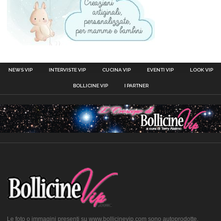
NEWS VIP
INTERVISTE VIP
CUCINA VIP
EVENTI VIP
LOOK VIP
BOLLICINE VIP
I PARTNER
Le foto o immagini presenti su www.bollicinevip.com sono autoprodotte,