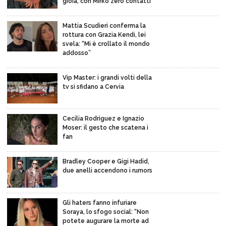
gioia, con Mirko zero contatti”
Mattia Scudieri conferma la
rottura con Grazia Kendi, lei
svela: “Mi è crollato il mondo
addosso”
Vip Master: i grandi volti della
tv si sfidano a Cervia
Cecilia Rodriguez e Ignazio
Moser: il gesto che scatena i
fan
Bradley Cooper e Gigi Hadid,
due anelli accendono i rumors
Gli haters fanno infuriare
Soraya, lo sfogo social: “Non
potete augurare la morte ad