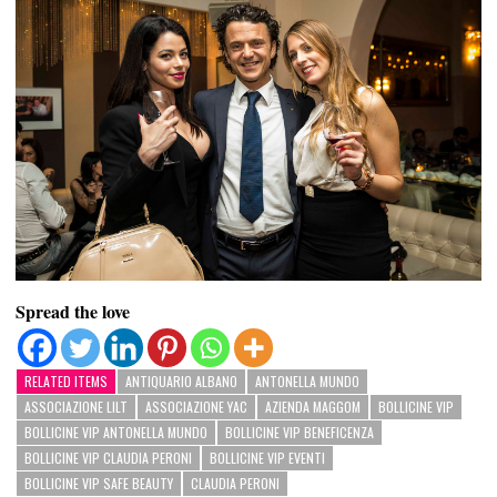
Spread the love
RELATED ITEMS
ANTIQUARIO ALBANO
ANTONELLA MUNDO
ASSOCIAZIONE LILT
ASSOCIAZIONE YAC
AZIENDA MAGGOM
BOLLICINE VIP
BOLLICINE VIP ANTONELLA MUNDO
BOLLICINE VIP BENEFICENZA
BOLLICINE VIP CLAUDIA PERONI
BOLLICINE VIP EVENTI
BOLLICINE VIP SAFE BEAUTY
CLAUDIA PERONI