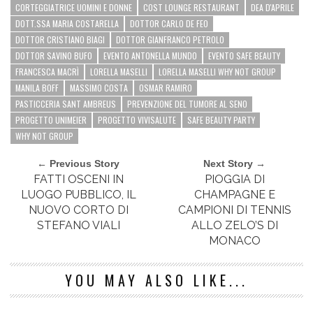
CORTEGGIATRICE UOMINI E DONNE
COST LOUNGE RESTAURANT
DEA D'APRILE
DOTT.SSA MARIA COSTARELLA
DOTTOR CARLO DE FEO
DOTTOR CRISTIANO BIAGI
DOTTOR GIANFRANCO PETROLO
DOTTOR SAVINO BUFO
EVENTO ANTONELLA MUNDO
EVENTO SAFE BEAUTY
FRANCESCA MACRÌ
LORELLA MASELLI
LORELLA MASELLI WHY NOT GROUP
MANILA BOFF
MASSIMO COSTA
OSMAR RAMIRO
PASTICCERIA SANT AMBREUS
PREVENZIONE DEL TUMORE AL SENO
PROGETTO UNIMEIER
PROGETTO VIVISALUTE
SAFE BEAUTY PARTY
WHY NOT GROUP
← Previous Story
Next Story →
FATTI OSCENI IN
PIOGGIA DI
LUOGO PUBBLICO, IL
CHAMPAGNE E
NUOVO CORTO DI
CAMPIONI DI TENNIS
STEFANO VIALI
ALLO ZELO’S DI
MONACO
YOU MAY ALSO LIKE...